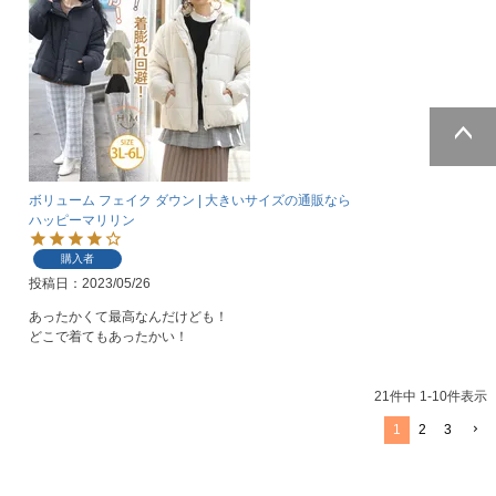
ページトッ
プへ
ボリューム フェイク ダウン | 大きいサイズの通販なら
ハッピーマリリン
購入者
投稿日
2023/05/26
あったかくて最高なんだけども！

どこで着てもあったかい！
21
件中
1
-
10
件表示
1
2
3