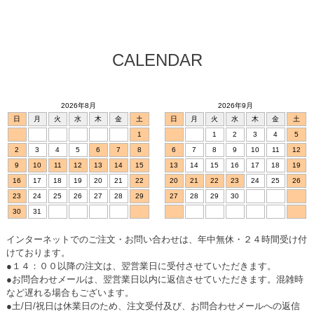
CALENDAR
2026年8月
2026年9月
日
月
火
水
木
金
土
日
月
火
水
木
金
土
1
1
2
3
4
5
2
3
4
5
6
7
8
6
7
8
9
10
11
12
9
10
11
12
13
14
15
13
14
15
16
17
18
19
16
17
18
19
20
21
22
20
21
22
23
24
25
26
23
24
25
26
27
28
29
27
28
29
30
30
31
インターネットでのご注文・お問い合わせは、年中無休・２４時間受け付
けております。
●１４：００以降の注文は、翌営業日に受付させていただきます。
●お問合わせメールは、翌営業日以内に返信させていただきます。混雑時
など遅れる場合もございます。
●土/日/祝日は休業日のため、注文受付及び、お問合わせメールへの返信