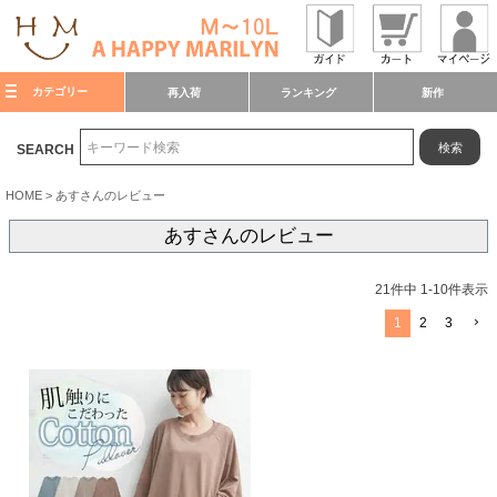
カテゴリー
再入荷
ランキング
新作
検索
SEARCH
HOME
あすさんのレビュー
あすさんのレビュー
21
件中
1
-
10
件表示
1
2
3