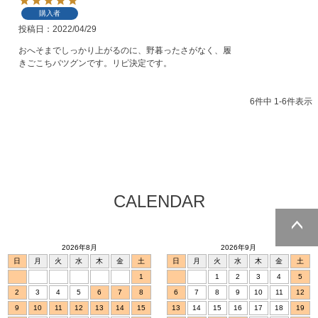
購入者
投稿日
2022/04/29
おへそまでしっかり上がるのに、野暮ったさがなく、履
きごこちバツグンです。リピ決定です。
6
件中
1
-
6
件表示
CALENDAR
2026年8月
2026年9月
ページトッ
日
月
火
水
木
金
土
日
月
火
水
木
金
土
プへ
1
1
2
3
4
5
2
3
4
5
6
7
8
6
7
8
9
10
11
12
9
10
11
12
13
14
15
13
14
15
16
17
18
19