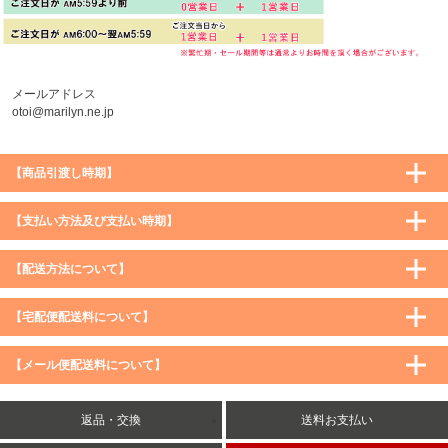
メールアドレス
otoi@marilyn.ne.jp
【商品引渡し時期】
【支払い方法及び支払い時期】
【配送方法について】
【宅配便配送料について】
購入価格 ／ 地域
通常
沖縄・離島など一部地域
【メール便配送料について】
5,900円（税込）未満
590円（税込）
1,200円（税込）
5,900円（税込）以上
購入価格 ／ 地域
全国一律
送料無料
返品・交換
送料お支払い
8,500円（税込）以上
無料
5,900円（税込）未満
260円（税込）