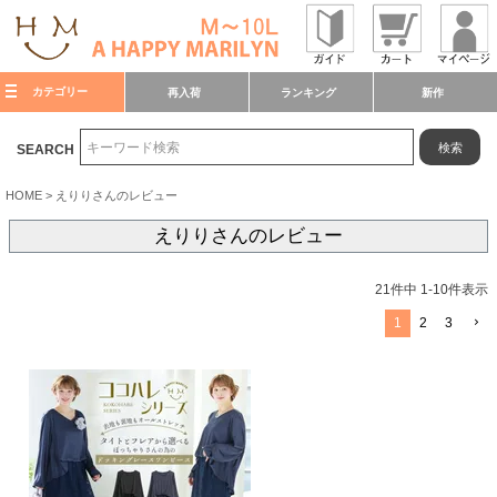
カテゴリー
再入荷
ランキング
新作
検索
SEARCH
HOME
えりりさんのレビュー
えりりさんのレビュー
21
件中
1
-
10
件表示
1
2
3