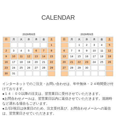
CALENDAR
2026年8月
2026年9月
日
月
火
水
木
金
土
日
月
火
水
木
金
土
1
1
2
3
4
5
2
3
4
5
6
7
8
6
7
8
9
10
11
12
9
10
11
12
13
14
15
13
14
15
16
17
18
19
16
17
18
19
20
21
22
20
21
22
23
24
25
26
23
24
25
26
27
28
29
27
28
29
30
30
31
インターネットでのご注文・お問い合わせは、年中無休・２４時間受け付
けております。
●１４：００以降の注文は、翌営業日に受付させていただきます。
●お問合わせメールは、翌営業日以内に返信させていただきます。混雑時
など遅れる場合もございます。
●土/日/祝日は休業日のため、注文受付及び、お問合わせメールへの返信
は、翌営業日させていただきます。