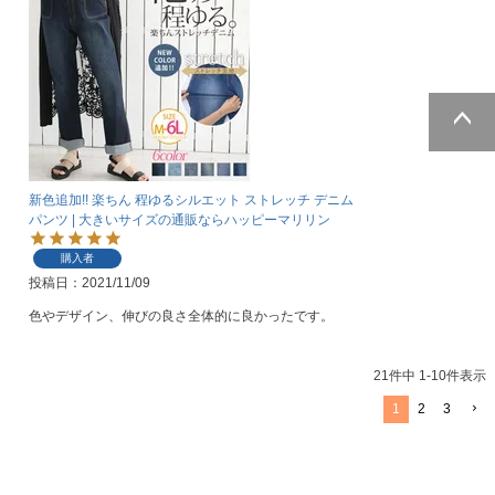
ページトッ
プへ
新色追加!! 楽ちん 程ゆるシルエット ストレッチ デニム
パンツ | 大きいサイズの通販ならハッピーマリリン
購入者
投稿日
2021/11/09
色やデザイン、伸びの良さ全体的に良かったです。
21
件中
1
-
10
件表示
1
2
3