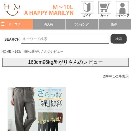
カテゴリー
再入荷
ランキング
新作
検索
SEARCH
HOME
163cm96kg暑がりさんのレビュー
163cm96kg暑がりさんのレビュー
2
件中
1
-
2
件表示