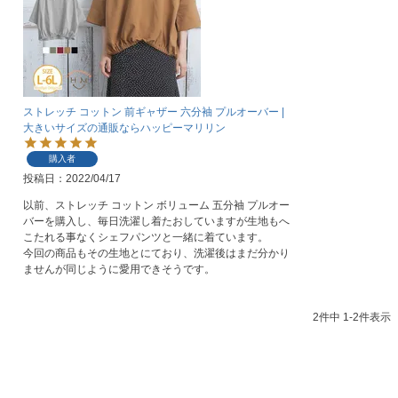
ストレッチ コットン 前ギャザー 六分袖 プルオーバー |
大きいサイズの通販ならハッピーマリリン
購入者
投稿日
2022/04/17
以前、ストレッチ コットン ボリューム 五分袖 プルオー
バーを購入し、毎日洗濯し着たおしていますが生地もへ
こたれる事なくシェフパンツと一緒に着ています。

今回の商品もその生地とにており、洗濯後はまだ分かり
ませんが同じように愛用できそうです。
2
件中
1
-
2
件表示