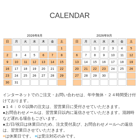
CALENDAR
2026年8月
2026年9月
日
月
火
水
木
金
土
日
月
火
水
木
金
土
1
1
2
3
4
5
2
3
4
5
6
7
8
6
7
8
9
10
11
12
9
10
11
12
13
14
15
13
14
15
16
17
18
19
16
17
18
19
20
21
22
20
21
22
23
24
25
26
23
24
25
26
27
28
29
27
28
29
30
30
31
インターネットでのご注文・お問い合わせは、年中無休・２４時間受け付
けております。
●１４：００以降の注文は、翌営業日に受付させていただきます。
●お問合わせメールは、翌営業日以内に返信させていただきます。混雑時
など遅れる場合もございます。
●土/日/祝日は休業日のため、注文受付及び、お問合わせメールへの返信
は、翌営業日させていただきます。
■
は休業日です。
■
は受注対応のみです。