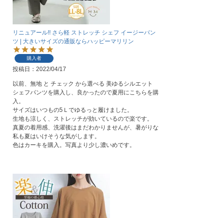
リニュアール!! さら軽 ストレッチ シェフ イージーパン
ツ | 大きいサイズの通販ならハッピーマリリン
購入者
投稿日
2022/04/17
以前、無地 と チェック から選べる 美ゆるシルエット 
シェフパンツを購入し、良かったので夏用にこちらを購
入。

サイズはいつもの5Ｌでゆるっと履けました。

生地も涼しく、ストレッチが効いているので楽です。

真夏の着用感、洗濯後はまだわかりませんが、暑がりな
私も夏はいけそうな気がします。

色はカーキを購入。写真より少し濃いめです。