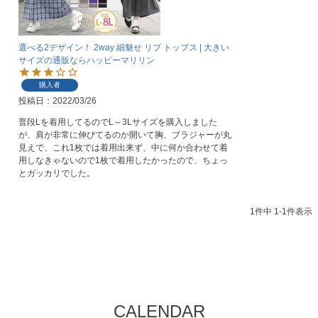
選べる2デザイン！ 2way 細魅せ リブ トップス | 大きい
サイズの通販ならハッピーマリリン
購入者
投稿日
2022/03/26
普段Lを着用してるのでL～3Lサイズを購入しました
が、肩が非常に伸びてるのか開いて胸、ブラジャーが丸
見えで、これ1枚では着用出来ず、中に何か合わせて着
用しなきゃないので1枚で着用したかったので、ちょっ
とガッカリでした。
1
件中
1
-
1
件表示
CALENDAR