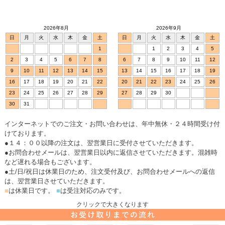
2026年8月
2026年9月
日
月
火
水
木
金
土
日
月
火
水
木
金
土
1
1
2
3
4
5
2
3
4
5
6
7
8
6
7
8
9
10
11
12
9
10
11
12
13
14
15
13
14
15
16
17
18
19
16
17
18
19
20
21
22
20
21
22
23
24
25
26
23
24
25
26
27
28
29
27
28
29
30
30
31
インターネットでのご注文・お問い合わせは、年中無休・２４時間受け付
けております。
●１４：００以降の注文は、翌営業日に受付させていただきます。
●お問合わせメールは、翌営業日以内に返信させていただきます。混雑時
など遅れる場合もございます。
●土/日/祝日は休業日のため、注文受付及び、お問合わせメールへの返信
は、翌営業日させていただきます。
■
は休業日です。
■
は受注対応のみです。
クリックで大きくなります