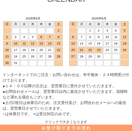
2026年8月
2026年9月
日
月
火
水
木
金
土
日
月
火
水
木
金
土
1
1
2
3
4
5
2
3
4
5
6
7
8
6
7
8
9
10
11
12
9
10
11
12
13
14
15
13
14
15
16
17
18
19
16
17
18
19
20
21
22
20
21
22
23
24
25
26
23
24
25
26
27
28
29
27
28
29
30
30
31
インターネットでのご注文・お問い合わせは、年中無休・２４時間受け付
けております。
●１４：００以降の注文は、翌営業日に受付させていただきます。
●お問合わせメールは、翌営業日以内に返信させていただきます。混雑時
など遅れる場合もございます。
●土/日/祝日は休業日のため、注文受付及び、お問合わせメールへの返信
は、翌営業日させていただきます。
■
は休業日です。
■
は受注対応のみです。
クリックで大きくなります