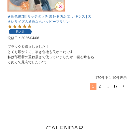
★新色追加!! リッチタッチ 裏起毛 九分丈 レギンス | 大
きいサイズの通販ならハッピーマリリン
購入者
投稿日
2026/04/06
ブラックを購入しました！

とても暖かくて、履き心地も良かったです。

私は部屋着の重ね履きで使っていましたが、寝る時もぬ
くぬくで最高でした(^o^)
170
件中
1
-
10
件表示
1
2
…
17
CALENDAR