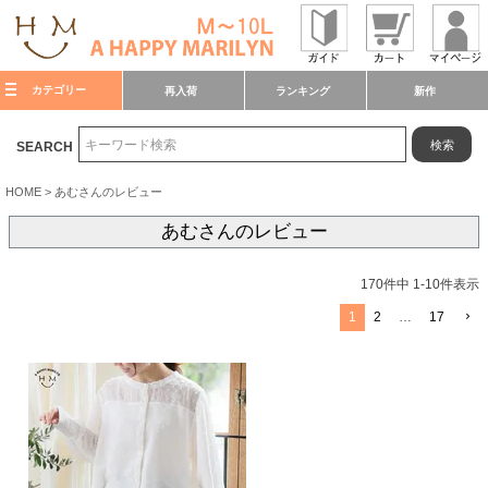
カテゴリー
再入荷
ランキング
新作
検索
SEARCH
HOME
あむさんのレビュー
あむさんのレビュー
170
件中
1
-
10
件表示
1
2
…
17