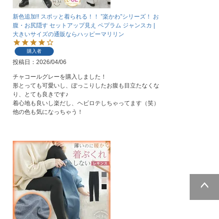
新色追加!! スポッと着られる！！ ”楽かわ”シリーズ！ お
腹・お尻隠す セットアップ見え ペプラム ジャンスカ |
大きいサイズの通販ならハッピーマリリン
購入者
投稿日
2026/04/06
チャコールグレーを購入しました！

形とっても可愛いし、ぽっこりしたお腹も目立たなくな
り、とても良きです♪

着心地も良いし楽だし、ヘビロテしちゃってます（笑）

他の色も気になっちゃう！
ページトッ
プへ