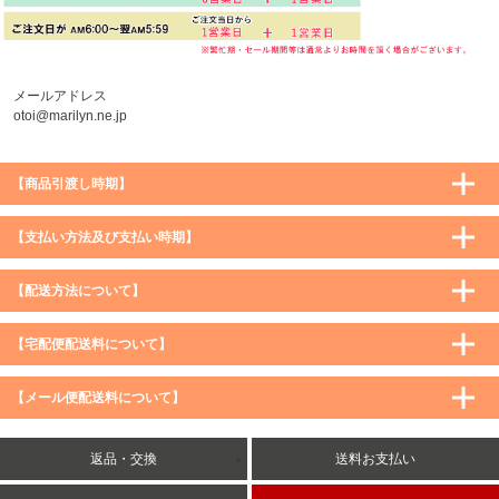
メールアドレス
otoi@marilyn.ne.jp
【商品引渡し時期】
【支払い方法及び支払い時期】
【配送方法について】
【宅配便配送料について】
購入価格 ／ 地域
通常
沖縄・離島など一部地域
【メール便配送料について】
5,900円（税込）未満
590円（税込）
1,200円（税込）
5,900円（税込）以上
購入価格 ／ 地域
全国一律
送料無料
返品・交換
送料お支払い
8,500円（税込）以上
無料
5,900円（税込）未満
260円（税込）
5,900円（税込）以上
送料無料