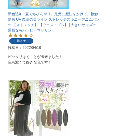
新色追加!! 夏でもひんやり。足元に魔法をかけて。接触
冷感 UV 魔法の美ライン ストレッチスキニーデニムパン
ツ 【ストレッチ】 【ウェストゴム】 | 大きいサイズの
通販ならハッピーマリリン
購入者
投稿日
2022/04/19
ピッタリはくことが出来ました！

色も濃くて好きな色です！