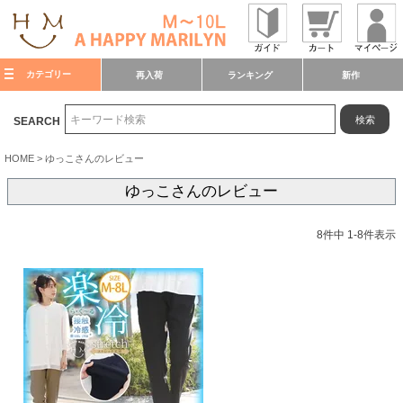
カテゴリー
再入荷
ランキング
新作
検索
SEARCH
HOME
ゆっこさんのレビュー
ゆっこさんのレビュー
8
件中
1
-
8
件表示