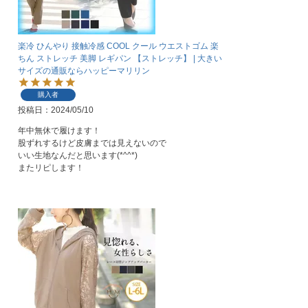
楽冷 ひんやり 接触冷感 COOL クール ウエストゴム 楽
ちん ストレッチ 美脚 レギパン 【ストレッチ】 | 大きい
サイズの通販ならハッピーマリリン
購入者
投稿日
2024/05/10
年中無休で履けます！

股ずれするけど皮膚までは見えないので

いい生地なんだと思います(*^^*)

またリピします！