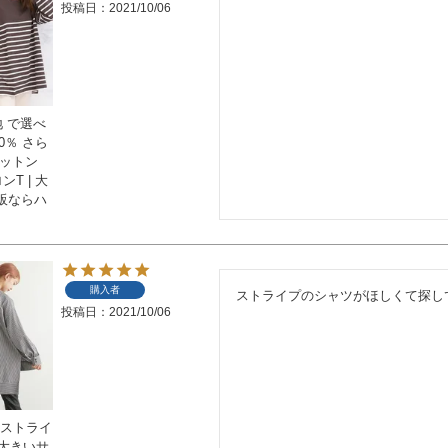
投稿日
2021/10/06
地 で選べ
0％ さら
コットン
T | 大
販ならハ
購入者
ストライプのシャツがほしくて探し
投稿日
2021/10/06
】ストライ
 大きいサ