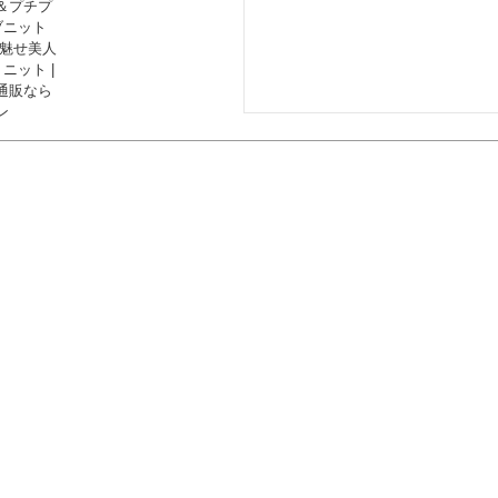
＆プチプ
ブニット
奢魅せ美人
ニット |
通販なら
ン