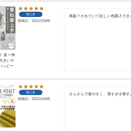
購入者
再販？されていて欲しい色購入でき
投稿日
2021/10/06
ド 楽々伸
 大きいサ
ハッピー
購入者
さらさらで着やすく、薄すぎず厚す
投稿日
2021/10/06