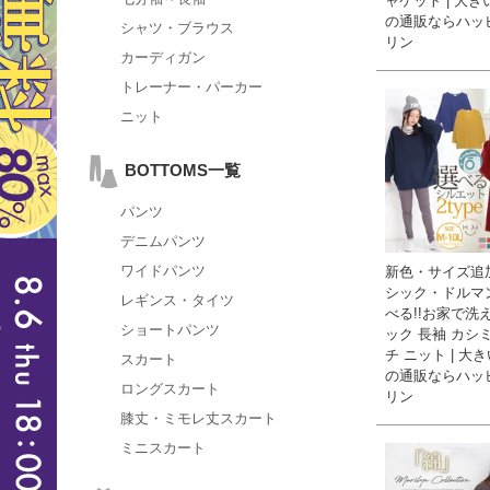
ャケット | 大
の通販ならハッ
シャツ・ブラウス
リン
カーディガン
トレーナー・パーカー
ニット
BOTTOMS一覧
パンツ
デニムパンツ
ワイドパンツ
新色・サイズ追加
シック・ドルマ
レギンス・タイツ
べる!!お家で洗え
ショートパンツ
ック 長袖 カシ
チ ニット | 大
スカート
の通販ならハッ
ロングスカート
リン
膝丈・ミモレ丈スカート
ミニスカート