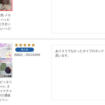
配色 メロ
 ハッピ
| 大きい
らハッピ
購入者
ありそうでなかったタイプのタンク
投稿日
2021/10/06
思います。
をピッタリ
ャレ タ
モイスチャ
イズの通販
リリン