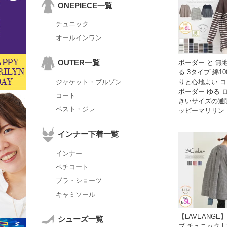
ONEPIECE一覧
チュニック
オールインワン
OUTER一覧
ボーダー と 無
る 3タイプ 綿10
りと心地よい 
ジャケット・ブルゾン
ボーダー ゆる ロン
コート
きいサイズの通
ベスト・ジレ
ッピーマリリン
インナー下着一覧
インナー
ペチコート
ブラ・ショーツ
キャミソール
【LAVEANGE
シューズ一覧
プ チュニック |