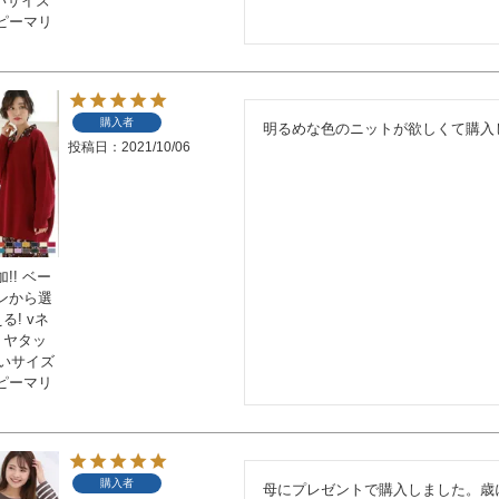
きいサイズ
ピーマリ
購入者
明るめな色のニットが欲しくて購入
投稿日
2021/10/06
!! ベー
ンから選
る! vネ
ミヤタッ
きいサイズ
ピーマリ
購入者
母にプレゼントで購入しました。歳