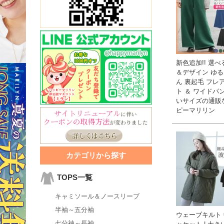
新色追加!! 選
＆デザイン ゆ
ん 裏起毛 フレ
ト ＆ ワイドパン
いサイズの通販
ピーマリリン
カテゴリから探す
TOPS一覧
キャミソール＆ノースリーブ
半袖～五分袖
ウェーブキルト 
七分袖～長袖