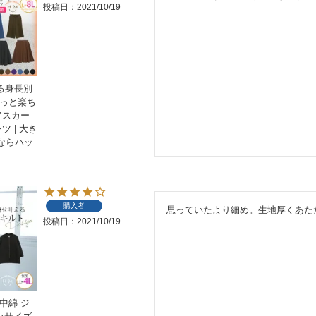
投稿日
2021/10/19
べる身長別
るっと楽ち
アスカー
ツ | 大き
ならハッ
購入者
思っていたより細め。生地厚くあた
投稿日
2021/10/19
中綿 ジ