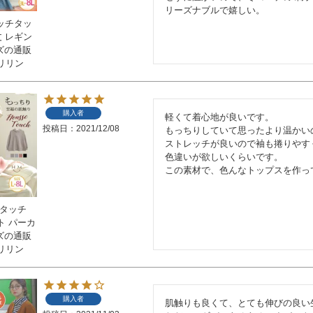
リーズナブルで嬉しい。
リッチタッ
丈 レギン
イズの通販
リリン
購入者
軽くて着心地が良いです。

投稿日
2021/12/08
もっちりしていて思ったより温かい
ストレッチが良いので袖も捲りやす
色違いが欲しいくらいです。

この素材で、色んなトップスを作っ
スタッチ
ト パーカ
イズの通販
リリン
購入者
肌触りも良くて、とても伸びの良い生