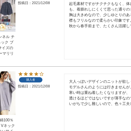
投稿日
2021/12/08
起毛素材ですがチクチクもなく、体
も、着膨れしにくくて思った通りのシ
胸は大きめなので、少しゆとりのあ
襟もフリルなので柔らかい印象です。
秋から春手前まで、たくさん活躍し
ンネル チ
ネック ブ
いサイズの
ーマリリ
購入者
大人っぽいデザインのニットが欲し
投稿日
2021/12/08
モデルさんのようには行きませんが
寒い時は重ね着したくなりますが、

透けるほどではないですが薄手なの
いがちで少し難しいので、色々工夫
綿100％
 Vネック