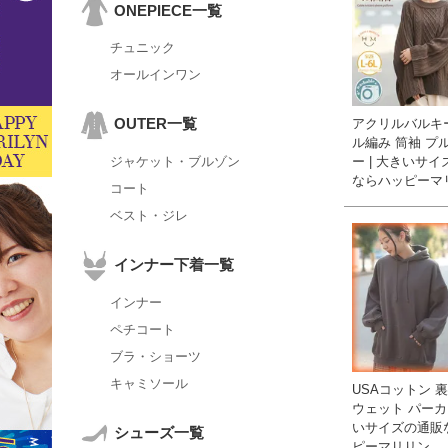
ONEPIECE一覧
チュニック
オールインワン
OUTER一覧
アクリルバルキ
ル編み 筒袖 プ
ー | 大きいサ
ジャケット・ブルゾン
ならハッピーマ
コート
ベスト・ジレ
インナー下着一覧
インナー
ペチコート
ブラ・ショーツ
キャミソール
USAコットン 
ウェット パーカー
いサイズの通販
シューズ一覧
ピーマリリン