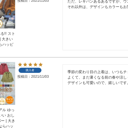
投稿日
2021/11/03
ただ、レギパンあるあるですが、ウ
それ以外は、デザインもカラーもお
!! スト
| 大きい
らハッピ
購入者
季節の変わり目の上着は、いつもチ
投稿日
2021/11/03
よくて、まだ暑くなる前の春や涼し
デザインも可愛いので、嬉しいです
アル ゆっ
いい おし
ー | 大き
ならハッ