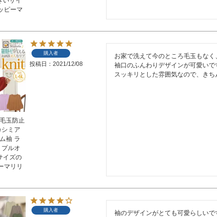
大きいサイ
ッピーマ
購入者
お家で洗えて今のところ毛玉もなく
投稿日
2021/12/08
袖口のふんわりデザインが可愛いです
スッキリとした雰囲気なので、きち
 毛玉防止
カシミア
ム袖 ラ
 プルオ
いサイズの
ーマリリ
購入者
袖のデザインがとても可愛らしいです