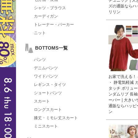
チュニック | 
ズの通販ならハ
シャツ・ブラウス
リリン
カーディガン
トレーナー・パーカー
ニット
BOTTOMS一覧
パンツ
デニムパンツ
ワイドパンツ
お家で洗える！
・ 静電気軽減 
レギンス・タイツ
タッチ ボリュー
ショートパンツ
ンダムリブ 長袖
ーバー | 大き
スカート
通販ならハッピ
ロングスカート
ン
膝丈・ミモレ丈スカート
ミニスカート