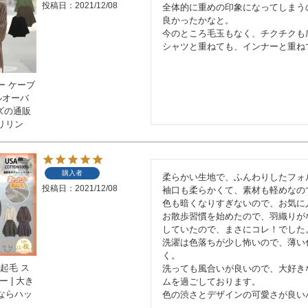
投稿日
2021/12/08
全体的に重めの印象になってしまう
良かったかなと。

今のところ毛玉もなく、チクチクも
シャツと重ねても、インナーと重ね
ー ケーブ
ルオーバ
イズの通販
リリン
購入者
柔らかい生地で、ふんわりしたフォル
投稿日
2021/12/08
袖口も柔らかくて、素材も軽めなの
色も暗くなりすぎないので、お気に入
お散歩習慣を始めたので、羽織りが
していたので、まさにコレ！でした。
洗濯は色落ちが少し怖いので、薄い
く。

裏起毛 ス
洗っても風合いが良いので、大好き
 | 大き
ムを過ごしております。

ならハッ
色の渋さとデザインの可愛さが良い