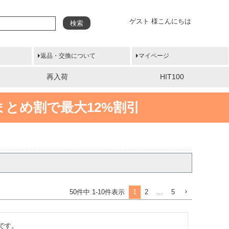
ゲスト 様こんにちは
検索
返品・交換について
マイページ
再入荷
HIT100
まとめ割で最大12%割引
1
2
…
5
50
件中
1
-
10
件表示
す。
