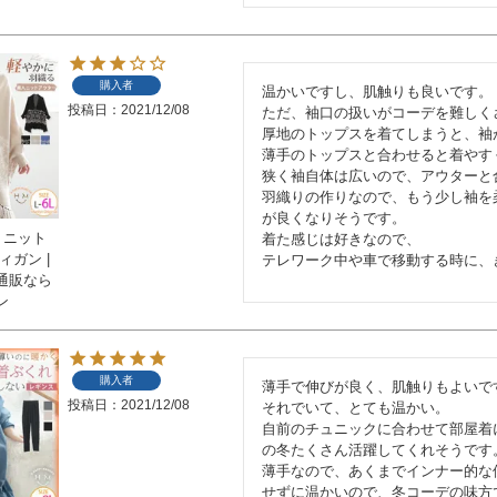
購入者
温かいですし、肌触りも良いです。

投稿日
2021/12/08
ただ、袖口の扱いがコーデを難しくさ
厚地のトップスを着てしまうと、袖が
薄手のトップスと合わせると着やす
狭く袖自体は広いので、アウターと
羽織りの作りなので、もう少し袖を
が良くなりそうです。

 ニット
着た感じは好きなので、

ィガン |
テレワーク中や車で移動する時に、
通販なら
ン
購入者
薄手で伸びが良く、肌触りもよいです
投稿日
2021/12/08
それでいて、とても温かい。

自前のチュニックに合わせて部屋着
の冬たくさん活躍してくれそうです。
薄手なので、あくまでインナー的な
せずに温かいので、冬コーデの味方で