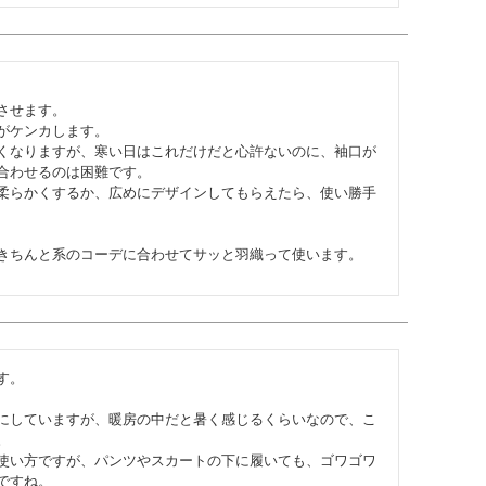
せます。

ケンカします。

くなりますが、寒い日はこれだけだと心許ないのに、袖口が
合わせるのは困難です。

柔らかくするか、広めにデザインしてもらえたら、使い勝手
きちんと系のコーデに合わせてサッと羽織って使います。
。

にしていますが、暖房の中だと暑く感じるくらいなので、こ


使い方ですが、パンツやスカートの下に履いても、ゴワゴワ
すね。
