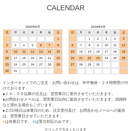
CALENDAR
2026年8月
2026年9月
日
月
火
水
木
金
土
日
月
火
水
木
金
土
1
1
2
3
4
5
2
3
4
5
6
7
8
6
7
8
9
10
11
12
9
10
11
12
13
14
15
13
14
15
16
17
18
19
16
17
18
19
20
21
22
20
21
22
23
24
25
26
23
24
25
26
27
28
29
27
28
29
30
30
31
インターネットでのご注文・お問い合わせは、年中無休・２４時間受け付
けております。
●１４：００以降の注文は、翌営業日に受付させていただきます。
●お問合わせメールは、翌営業日以内に返信させていただきます。混雑時
など遅れる場合もございます。
●土/日/祝日は休業日のため、注文受付及び、お問合わせメールへの返信
は、翌営業日させていただきます。
■
は休業日です。
■
は受注対応のみです。
クリックで大きくなります