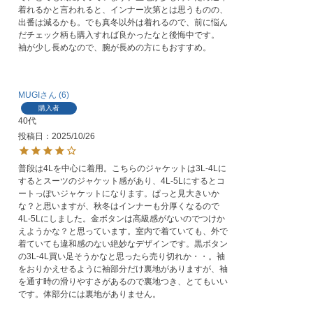
着れるかと言われると、インナー次第とは思うものの、
出番は減るかも。でも真冬以外は着れるので、前に悩ん
だチェック柄も購入すれば良かったなと後悔中です。

袖が少し長めなので、腕が長めの方にもおすすめ。
MUGI
6
購入者
40代
投稿日
2025/10/26
普段は4Lを中心に着用。こちらのジャケットは3L-4Lに
するとスーツのジャケット感があり、4L-5Lにするとコ
ートっぽいジャケットになります。ぱっと見大きいか
な？と思いますが、秋冬はインナーも分厚くなるので
4L-5Lにしました。金ボタンは高級感がないのでつけか
えようかな？と思っています。室内で着ていても、外で
着ていても違和感のない絶妙なデザインです。黒ボタン
の3L-4L買い足そうかなと思ったら売り切れか・・。袖
をおりかえせるように袖部分だけ裏地がありますが、袖
を通す時の滑りやすさがあるので裏地つき、とてもいい
です。体部分には裏地がありません。