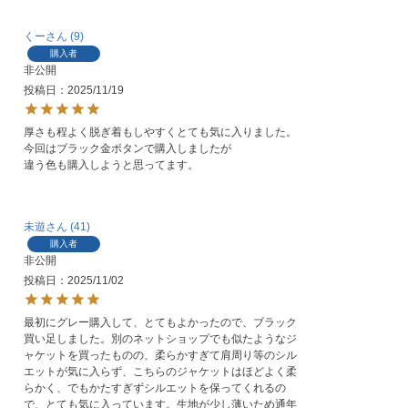
くー
9
購入者
非公開
投稿日
2025/11/19
厚さも程よく脱ぎ着もしやすくとても気に入りました。

今回はブラック金ボタンで購入しましたが

違う色も購入しようと思ってます。
未遊
41
購入者
非公開
投稿日
2025/11/02
最初にグレー購入して、とてもよかったので、ブラック
買い足しました。別のネットショップでも似たようなジ
ャケットを買ったものの、柔らかすぎて肩周り等のシル
エットが気に入らず、こちらのジャケットはほどよく柔
らかく、でもかたすぎずシルエットを保ってくれるの
で、とても気に入っています。生地が少し薄いため通年