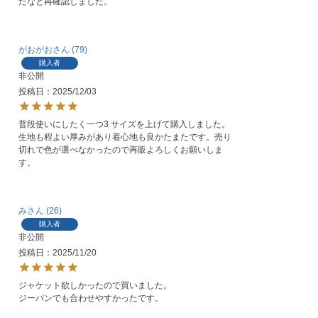
たなと再確認しました。
がおがお
79
購入者
非公開
投稿日
2025/12/03
普段使いにしたく一つ3 サイズを上げて購入しました。
生地も程よい厚みがあり着心地も良かたまたです。売り
切れで色が選べなかったので再販よろしくお願いしま
す。
み
26
購入者
非公開
投稿日
2025/11/20
ジャケット欲しかったので買いました。

ジーパンでも合わせやすかったです。