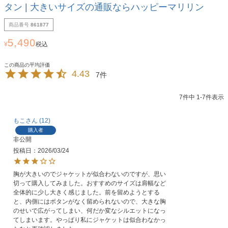
タン | 大きいサイズの通販ならハッピーマリリン
商品番号
861877
5,490
¥
税込
4.43
7
7
件中
1
-
7
件表示
もこ
12
購入者
非公開
投稿日
2026/03/24
胸が大きいのでジャケットが似合わないのですが、思い
切って購入してみました。おすすめのサイズは肩幅など
全体的に少し大きく感じました。前を留めようとする
と、内側にはボタンがなく留められないので、大きな胸
のせいで広がってしまい、何だか変なシルエットになっ
てしまいます。やっぱり私にジャケットは似合わなかっ