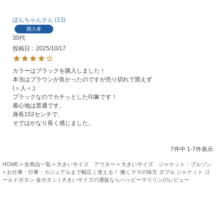
ぽんちゃん
13
購入者
30代
投稿日
2025/10/17
カラーはブラックを購入しました！

本当はブラウンが良かったのですが売り切れで買えず
(＞人＜;)

ブラックなのでカチッとした印象です！

着心地は普通です。

身長152センチで、

そではかなり長く感じました。
7
件中
1
-
7
件表示
HOME
全商品一覧
大きいサイズ アウター
大きいサイズ ジャケット・ブルゾン
お仕事・行事・カジュアルまで幅広く使える！ 働くママの味方 ダブル ジャケット ゴ
ールドボタン 金ボタン | 大きいサイズの通販ならハッピーマリリンのレビュー