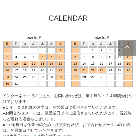
CALENDAR
2026年8月
2026年9月
日
月
火
水
木
金
土
日
月
火
水
木
金
土
1
1
2
3
4
5
2
3
4
5
6
7
8
6
7
8
9
10
11
12
ページトッ
プへ
9
10
11
12
13
14
15
13
14
15
16
17
18
19
16
17
18
19
20
21
22
20
21
22
23
24
25
26
23
24
25
26
27
28
29
27
28
29
30
30
31
インターネットでのご注文・お問い合わせは、年中無休・２４時間受け付
けております。
●１４：００以降の注文は、翌営業日に受付させていただきます。
●お問合わせメールは、翌営業日以内に返信させていただきます。混雑時
など遅れる場合もございます。
●土/日/祝日は休業日のため、注文受付及び、お問合わせメールへの返信
は、翌営業日させていただきます。