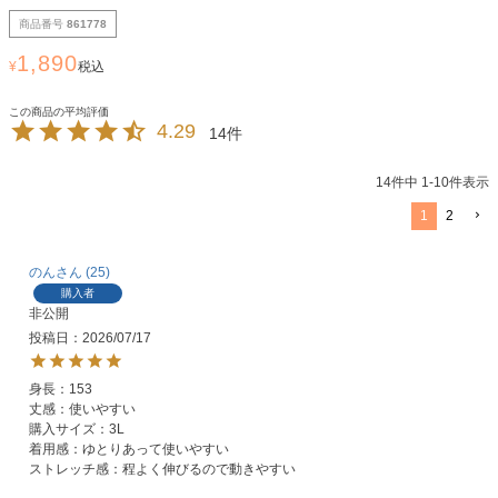
商品番号
861778
1,890
¥
税込
4.29
14
14
件中
1
-
10
件表示
1
2
のん
25
購入者
非公開
投稿日
2026/07/17
身長：153

丈感：使いやすい

購入サイズ：3L

着用感：ゆとりあって使いやすい

ストレッチ感：程よく伸びるので動きやすい
