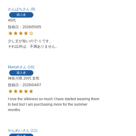
かんぱち
9
購入者
40代
投稿日
2026/05/05
少し丈が短いので-１です。

それ以外は、不満ありません。
Mariah
16
購入者
神奈川県
20代
女性
投稿日
2026/04/07
I love the silkiness so much I have started wearing them 
to bed too! I am purchasing more for the summer 
months. 
やんめい
11