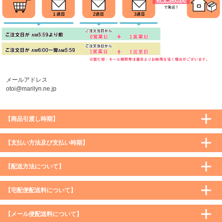
メールアドレス
otoi@marilyn.ne.jp
【商品引渡し時期】
【支払い方法及び支払い時期】
【配送方法について】
【宅配便配送料について】
購入価格 ／ 地域
通常
沖縄・離島など一部地域
【メール便配送料について】