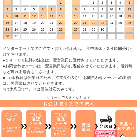
1
1
2
3
4
5
2
3
4
5
6
7
8
6
7
8
9
10
11
12
9
10
11
12
13
14
15
13
14
15
16
17
18
19
16
17
18
19
20
21
22
20
21
22
23
24
25
26
23
24
25
26
27
28
29
27
28
29
30
30
31
インターネットでのご注文・お問い合わせは、年中無休・２４時間受け付
けております。
●１４：００以降の注文は、翌営業日に受付させていただきます。
●お問合わせメールは、翌営業日以内に返信させていただきます。混雑時
など遅れる場合もございます。
●土/日/祝日は休業日のため、注文受付及び、お問合わせメールへの返信
は、翌営業日させていただきます。
■
は休業日です。
■
は受注対応のみです。
クリックで大きくなります