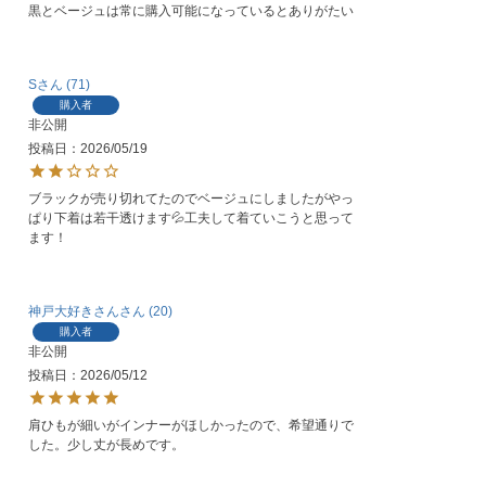
黒とベージュは常に購入可能になっているとありがたい
S
71
購入者
非公開
投稿日
2026/05/19
ブラックが売り切れてたのでベージュにしましたがやっ
ぱり下着は若干透けます💦工夫して着ていこうと思って
ます！
神戸大好きさん
20
購入者
非公開
投稿日
2026/05/12
肩ひもが細いがインナーがほしかったので、希望通りで
した。少し丈が長めです。