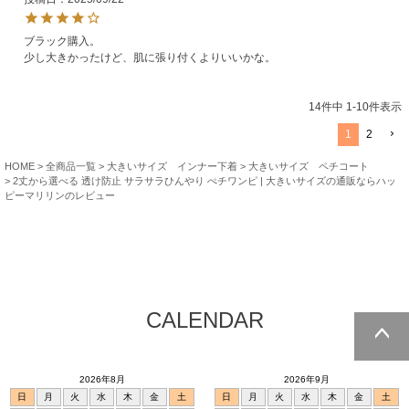
ブラック購入。

少し大きかったけど、肌に張り付くよりいいかな。
14
件中
1
-
10
件表示
1
2
HOME
全商品一覧
大きいサイズ インナー下着
大きいサイズ ペチコート
2丈から選べる 透け防止 サラサラひんやり ぺチワンピ | 大きいサイズの通販ならハッ
ピーマリリンのレビュー
CALENDAR
ページトッ
2026年8月
2026年9月
プへ
日
月
火
水
木
金
土
日
月
火
水
木
金
土