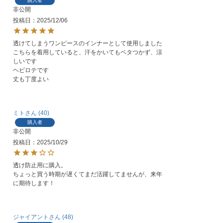
購入者
非公開
投稿日
2025/12/06
透けてしまうワンピースのインナーとして使用しました

こちらを着用していると、汗をかいてもベタつかず、涼
しいです

ヘビロテです

丈も丁度よい
ミト
40
購入者
非公開
投稿日
2025/10/29
透け防止用に購入。

ちょっと買う時期が遅くてまだ活躍してませんが、来年
に期待します！
ジャイアント
48