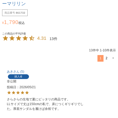
ーマリリン
商品番号
861732
1,790
¥
税込
4.31
13
13
件中
1
-
10
件表示
1
2
あき
5
購入者
非公開
投稿日
2026/05/21
さらさらの生地で夏にピッタリの商品です。

LLサイズで丈は150cmの私で、床につくギリギリでし
た。厚底サンダルを履けば余裕です。