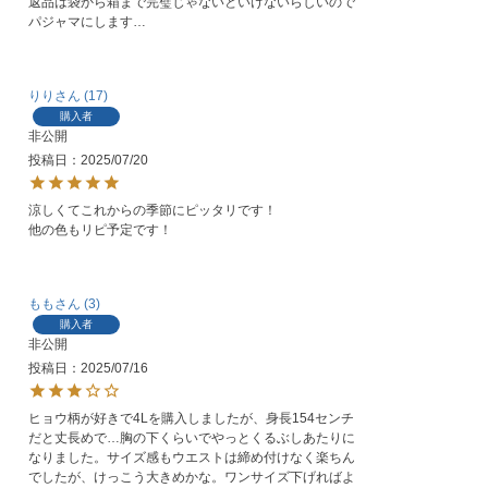
返品は袋から箱まで完璧じゃないといけないらしいので
パジャマにします…
りり
17
購入者
非公開
投稿日
2025/07/20
涼しくてこれからの季節にピッタリです！

他の色もリピ予定です！
もも
3
購入者
非公開
投稿日
2025/07/16
ヒョウ柄が好きで4Lを購入しましたが、身長154センチ
だと丈長めで…胸の下くらいでやっとくるぶしあたりに
なりました。サイズ感もウエストは締め付けなく楽ちん
でしたが、けっこう大きめかな。ワンサイズ下げればよ