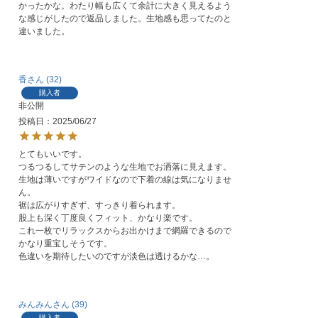
かったかな。わたり幅も広くて余計に大きく見えるよう
な感じがしたので返品しました。生地感も思ってたのと
違いました。
香
32
購入者
非公開
投稿日
2025/06/27
とてもいいです。

つるつるしてサテンのような生地でお洒落に見えます。

生地は薄いですがワイドなので下着の線は気になりませ
ん。

裾は広がりすぎず、すっきり着られます。

股上も深く丁度良くフィット、かなり楽です。

これ一枚でリラックスからお出かけまで網羅できるので
かなり重宝しそうです。

色違いを期待したいのですが淡色は透けるかな…。
みんみん
39
購入者