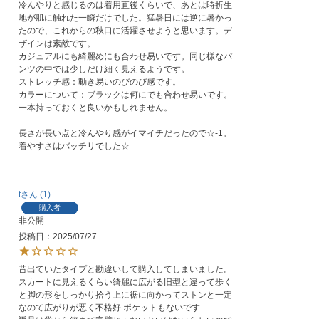
冷んやりと感じるのは着用直後くらいで、あとは時折生
地が肌に触れた一瞬だけでした。猛暑日には逆に暑かっ
たので、これからの秋口に活躍させようと思います。デ
ザインは素敵です。

カジュアルにも綺麗めにも合わせ易いです。同じ様なパ
ンツの中では少しだけ細く見えるようです。

ストレッチ感：動き易いのびのび感です。

カラーについて：ブラックは何にでも合わせ易いです。
一本持っておくと良いかもしれません。

長さが長い点と冷んやり感がイマイチだったので☆-1。
t
1
購入者
非公開
投稿日
2025/07/27
昔出ていたタイプと勘違いして購入してしまいました。
スカートに見えるくらい綺麗に広がる旧型と違って歩く
と脚の形をしっかり拾う上に裾に向かってストンと一定
なのて広がりが悪く不格好 ポケットもないです
