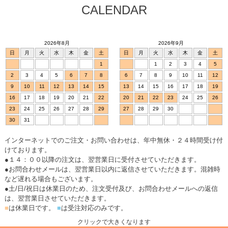
CALENDAR
2026年8月
2026年9月
日
月
火
水
木
金
土
日
月
火
水
木
金
土
1
1
2
3
4
5
2
3
4
5
6
7
8
6
7
8
9
10
11
12
9
10
11
12
13
14
15
13
14
15
16
17
18
19
16
17
18
19
20
21
22
20
21
22
23
24
25
26
23
24
25
26
27
28
29
27
28
29
30
30
31
インターネットでのご注文・お問い合わせは、年中無休・２４時間受け付
けております。
●１４：００以降の注文は、翌営業日に受付させていただきます。
●お問合わせメールは、翌営業日以内に返信させていただきます。混雑時
など遅れる場合もございます。
●土/日/祝日は休業日のため、注文受付及び、お問合わせメールへの返信
は、翌営業日させていただきます。
■
は休業日です。
■
は受注対応のみです。
クリックで大きくなります