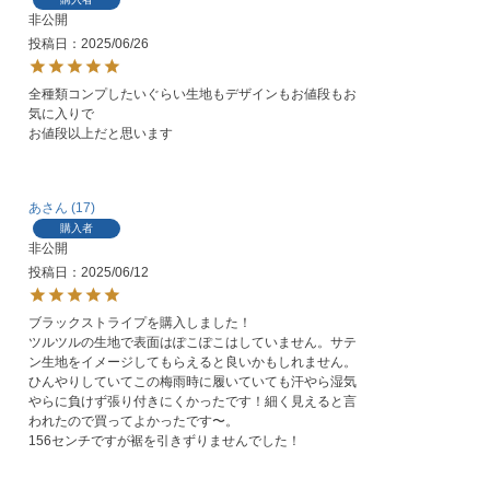
非公開
投稿日
2025/06/26
全種類コンプしたいぐらい生地もデザインもお値段もお
気に入りで

お値段以上だと思います
あ
17
購入者
非公開
投稿日
2025/06/12
ブラックストライプを購入しました！

ツルツルの生地で表面はぽこぽこはしていません。サテ
ン生地をイメージしてもらえると良いかもしれません。
ひんやりしていてこの梅雨時に履いていても汗やら湿気
やらに負けず張り付きにくかったです！細く見えると言
われたので買ってよかったです〜。

156センチですが裾を引きずりませんでした！