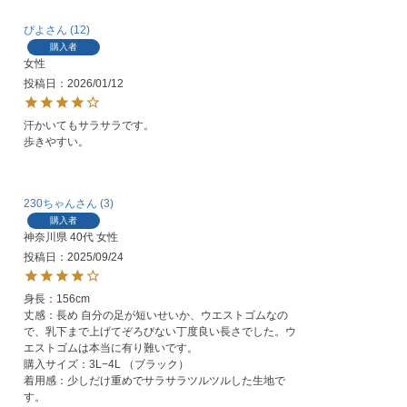
ぴよ
12
購入者
女性
投稿日
2026/01/12
汗かいてもサラサラです。

歩きやすい。
230ちゃん
3
購入者
神奈川県
40代
女性
投稿日
2025/09/24
身長：156cm

丈感：長め 自分の足が短いせいか、ウエストゴムなの
で、乳下まで上げてぞろびない丁度良い長さでした。ウ
エストゴムは本当に有り難いです。

購入サイズ：3L−4L （ブラック）

着用感：少しだけ重めでサラサラツルツルした生地で
す。
