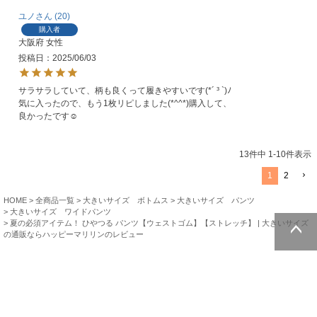
ユノ
20
購入者
大阪府
女性
投稿日
2025/06/03
サラサラしていて、柄も良くって履きやすいです(*´ ³ `)ﾉ
気に入ったので、もう1枚リピしました(*^^*)購入して、
良かったです☺️
13
件中
1
-
10
件表示
1
2
HOME
全商品一覧
大きいサイズ ボトムス
大きいサイズ パンツ
大きいサイズ ワイドパンツ
夏の必須アイテム！ ひやつる パンツ【ウェストゴム】【ストレッチ】 | 大きいサイズ
の通販ならハッピーマリリンのレビュー
ページトッ
プへ