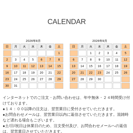
CALENDAR
2026年8月
2026年9月
日
月
火
水
木
金
土
日
月
火
水
木
金
土
1
1
2
3
4
5
2
3
4
5
6
7
8
6
7
8
9
10
11
12
9
10
11
12
13
14
15
13
14
15
16
17
18
19
16
17
18
19
20
21
22
20
21
22
23
24
25
26
23
24
25
26
27
28
29
27
28
29
30
30
31
インターネットでのご注文・お問い合わせは、年中無休・２４時間受け付
けております。
●１４：００以降の注文は、翌営業日に受付させていただきます。
●お問合わせメールは、翌営業日以内に返信させていただきます。混雑時
など遅れる場合もございます。
●土/日/祝日は休業日のため、注文受付及び、お問合わせメールへの返信
は、翌営業日させていただきます。