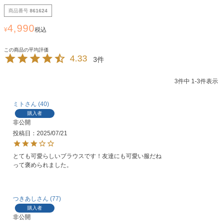
商品番号
861624
4,990
¥
税込
4.33
3
3
件中
1
-
3
件表示
ミト
40
購入者
非公開
投稿日
2025/07/21
とても可愛らしいブラウスです！友達にも可愛い服だね
って褒められました。
つきあし
77
購入者
非公開