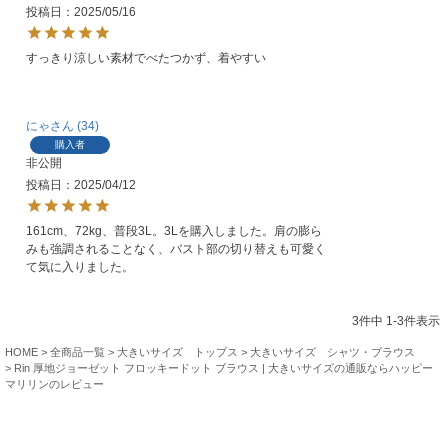
投稿日
2025/05/16
すっきり涼しい素材でべたつかず、着やすい
にゃ
34
購入者
非公開
投稿日
2025/04/12
161cm、72kg、普段3L。3Lを購入しました。肩の膨ら
みも強調されることなく、バスト部の切り替えも可愛く
て気に入りました。
3
件中
1
-
3
件表示
HOME
全商品一覧
大きいサイズ トップス
大きいサイズ シャツ・ブラウス
Rin 厚地ジョーゼット フロッキードット ブラウス | 大きいサイズの通販ならハッピー
マリリンのレビュー