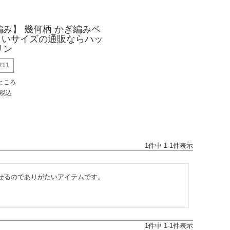
み】 幾何柄 かぎ編みベ
大きいサイズの通販ならハッ
リン
211
ところ
税込
1
件中
1
-
1
件表示
せるのでありがたいアイテムです。
1
件中
1
-
1
件表示