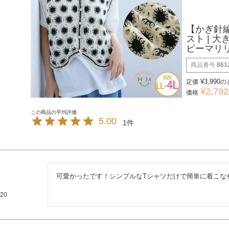
【かぎ針編
スト | 
ピーマリ
商品番号
861
¥
3,990
定価
の
¥
2,792
価格
5.00
1
可愛かったです！シンプルなTシャツだけで簡単に着こな
/20