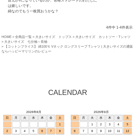
首元がVになっているのが、骨格ストレートのわたしに
は嬉しいです。

綿なのでもう一枚買おうかな？
4
件中
1
-
4
件表示
HOME
全商品一覧
大きいサイズ トップス
大きいサイズ カットソー・Tシャツ
大きいサイズ 七分袖～長袖
【コットンフライス】 綿100％ Vネック ロングスリーブ Tシャツ | 大きいサイズの通販
ならハッピーマリリンのレビュー
CALENDAR
2026年8月
2026年9月
日
月
火
水
木
金
土
日
月
火
水
木
金
土
1
1
2
3
4
5
2
3
4
5
6
7
8
6
7
8
9
10
11
12