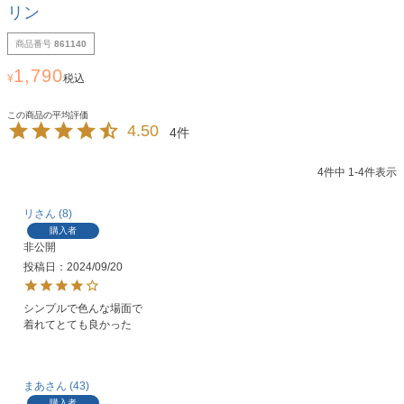
リン
商品番号
861140
1,790
¥
税込
4.50
4
4
件中
1
-
4
件表示
リ
8
購入者
非公開
投稿日
2024/09/20
シンプルで色んな場面で

着れてとても良かった
まあ
43
購入者