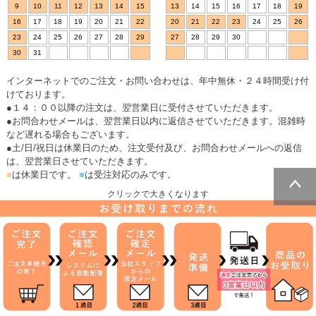
9
10
11
12
13
14
15
13
14
15
16
17
18
19
16
17
18
19
20
21
22
20
21
22
23
24
25
26
23
24
25
26
27
28
29
27
28
29
30
30
31
インターネットでのご注文・お問い合わせは、年中無休・２４時間受け付
けております。
●１４：００以降の注文は、翌営業日に受付させていただきます。
●お問合わせメールは、翌営業日以内に返信させていただきます。混雑時
など遅れる場合もございます。
●土/日/祝日は休業日のため、注文受付及び、お問合わせメールへの返信
は、翌営業日させていただきます。
■
は休業日です。
■
は受注対応のみです。
クリックで大きくなります
ページトッ
プへ