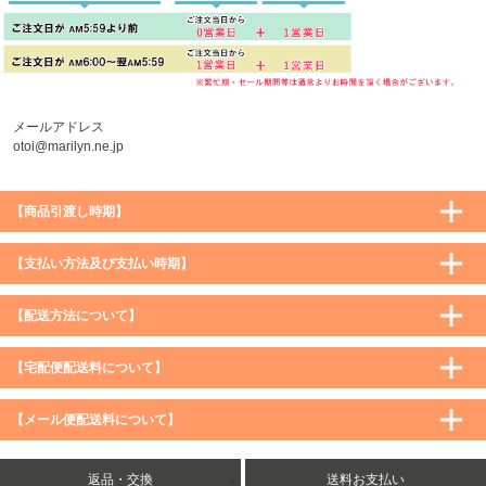
メールアドレス
otoi@marilyn.ne.jp
【商品引渡し時期】
【支払い方法及び支払い時期】
【配送方法について】
【宅配便配送料について】
購入価格 ／ 地域
通常
沖縄・離島など一部地域
【メール便配送料について】
5,900円（税込）未満
590円（税込）
1,200円（税込）
5,900円（税込）以上
購入価格 ／ 地域
全国一律
送料無料
返品・交換
送料お支払い