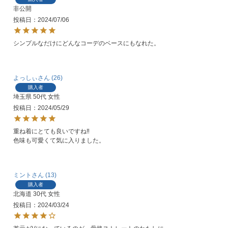
非公開
投稿日
2024/07/06
シンプルなだけにどんなコーデのベースにもなれた。
よっしぃ
26
購入者
埼玉県
50代
女性
投稿日
2024/05/29
重ね着にとても良いですね‼️

色味も可愛くて気に入りました。
ミント
13
購入者
北海道
30代
女性
投稿日
2024/03/24