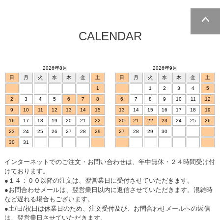
CALENDAR
ページトッ
プへ
2026年8月
2026年9月
日
月
火
水
木
金
土
日
月
火
水
木
金
土
1
1
2
3
4
5
2
3
4
5
6
7
8
6
7
8
9
10
11
12
9
10
11
12
13
14
15
13
14
15
16
17
18
19
16
17
18
19
20
21
22
20
21
22
23
24
25
26
23
24
25
26
27
28
29
27
28
29
30
30
31
インターネットでのご注文・お問い合わせは、年中無休・２４時間受け付
けております。
●１４：００以降の注文は、翌営業日に受付させていただきます。
●お問合わせメールは、翌営業日以内に返信させていただきます。混雑時
など遅れる場合もございます。
●土/日/祝日は休業日のため、注文受付及び、お問合わせメールへの返信
は、翌営業日させていただきます。