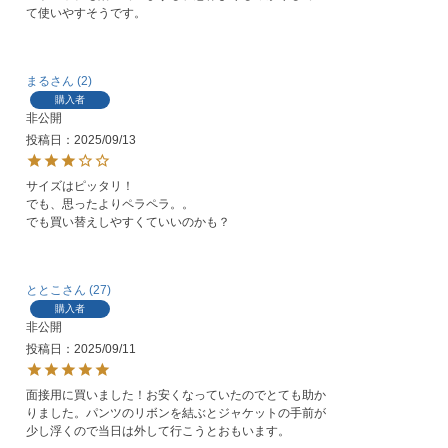
て使いやすそうです。
まる
2
購入者
非公開
投稿日
2025/09/13
サイズはピッタリ！

でも、思ったよりペラペラ。。

でも買い替えしやすくていいのかも？
ととこ
27
購入者
非公開
投稿日
2025/09/11
面接用に買いました！お安くなっていたのでとても助か
りました。パンツのリボンを結ぶとジャケットの手前が