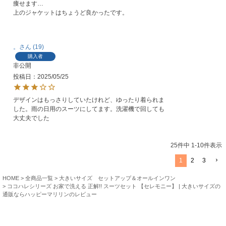
痩せます…

上のジャケットはちょうど良かったです。
。
19
購入者
非公開
投稿日
2025/05/25
デザインはもっさりしていたけれど、ゆったり着られま
した。雨の日用のスーツにしてます。洗濯機で回しても
大丈夫でした
25
件中
1
-
10
件表示
1
2
3
HOME
全商品一覧
大きいサイズ セットアップ＆オールインワン
ココハレシリーズ お家で洗える 正解!! スーツセット 【セレモニー】 | 大きいサイズの
通販ならハッピーマリリンのレビュー