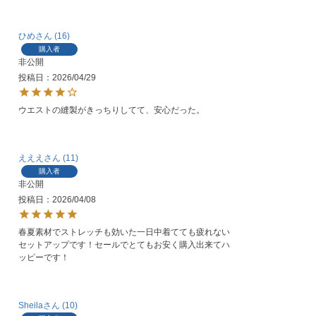
ひめ
16
購入者
非公開
投稿日
2026/04/29
ウエストの縫製がきっちりしてて、安心だった。
えええ
11
購入者
非公開
投稿日
2026/04/08
春夏素材でストレッチも効いた一日中着てても疲れない
セットアップです！セールでとてもお安く購入出来てハ
ッピーです！
Sheila
10