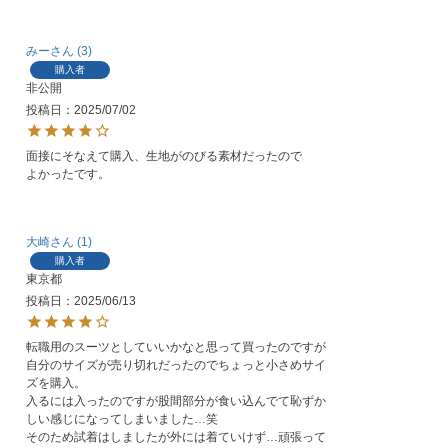
みー
3
購入者
非公開
投稿日
2025/07/02
面接にそなえて購入、生地がのびる素材だったので

よかったです。
大崎
1
購入者
東京都
投稿日
2025/06/13
転職用のスーツとしていいかなと思って買ったのですが
自分のサイズが売り切れだったのでちょっと小さめサイ
ズを購入。

入るには入ったのですが股間部分が食い込んでて恥ずか
しい感じになってしまいました…笑

そのため試着はしましたが外には着ていけず…頑張って