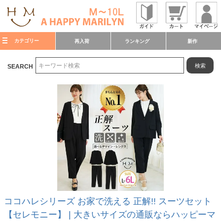
カテゴリー
再入荷
ランキング
新作
検索
SEARCH
ココハレシリーズ お家で洗える 正解!! スーツセット
【セレモニー】 | 大きいサイズの通販ならハッピーマ