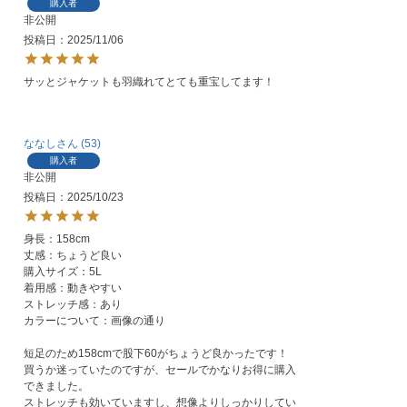
購入者
非公開
投稿日
2025/11/06
サッとジャケットも羽織れてとても重宝してます！
ななし
53
購入者
非公開
投稿日
2025/10/23
身長：158cm

丈感：ちょうど良い

購入サイズ：5L

着用感：動きやすい

ストレッチ感：あり

カラーについて：画像の通り

短足のため158cmで股下60がちょうど良かったです！

買うか迷っていたのですが、セールでかなりお得に購入
できました。

ストレッチも効いていますし、想像よりしっかりしてい