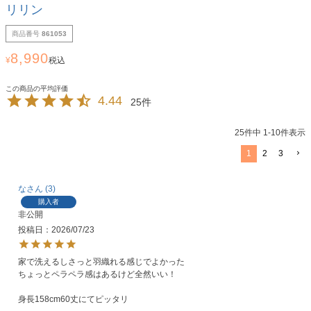
リリン
商品番号
861053
8,990
¥
税込
4.44
25
25
件中
1
-
10
件表示
1
2
3
な
3
購入者
非公開
投稿日
2026/07/23
家で洗えるしさっと羽織れる感じでよかった

ちょっとペラペラ感はあるけど全然いい！

身長158cm60丈にてピッタリ