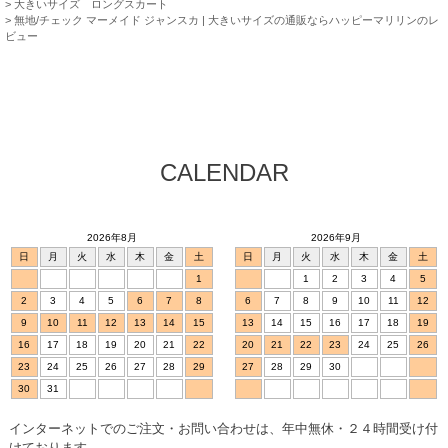
大きいサイズ ロングスカート
無地/チェック マーメイド ジャンスカ | 大きいサイズの通販ならハッピーマリリンのレ
ビュー
CALENDAR
2026年8月
2026年9月
日
月
火
水
木
金
土
日
月
火
水
木
金
土
1
1
2
3
4
5
2
3
4
5
6
7
8
6
7
8
9
10
11
12
9
10
11
12
13
14
15
13
14
15
16
17
18
19
16
17
18
19
20
21
22
20
21
22
23
24
25
26
23
24
25
26
27
28
29
27
28
29
30
30
31
インターネットでのご注文・お問い合わせは、年中無休・２４時間受け付
けております。