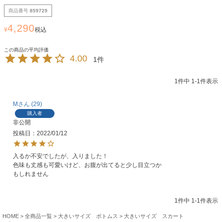
商品番号
859729
4,290
¥
税込
4.00
1
1
件中
1
-
1
件表示
M
29
購入者
非公開
投稿日
2022/01/12
入るか不安でしたが、入りました！

色味も丈感も可愛いけど、お腹が出てると少し目立つか
1
件中
1
-
1
件表示
HOME
全商品一覧
大きいサイズ ボトムス
大きいサイズ スカート