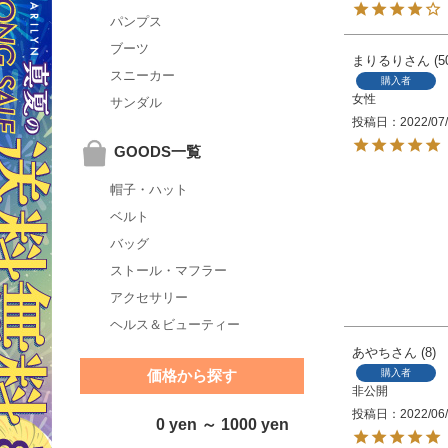
パンプス
ブーツ
まりるり
5
スニーカー
購入者
女性
サンダル
投稿日
2022/07
GOODS一覧
帽子・ハット
ベルト
バッグ
ストール・マフラー
アクセサリー
ヘルス＆ビューティー
あやち
8
購入者
価格から探す
非公開
投稿日
2022/06
0 yen ～ 1000 yen