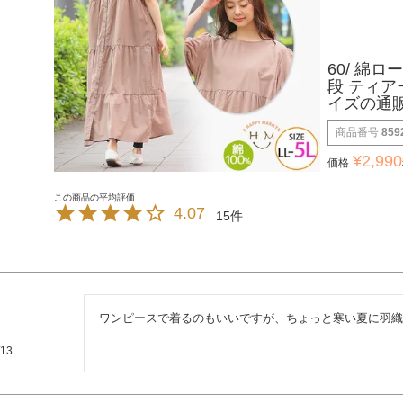
60/ 綿ロー
段 ティア
イズの通
商品番号
859
¥
2,990
価格
4.07
15
ワンピースで着るのもいいですが、ちょっと寒い夏に羽織
/13