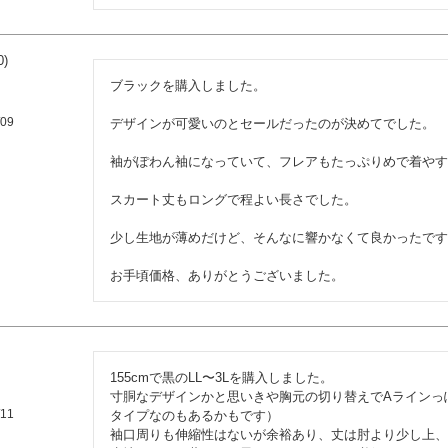
0
ブラックを購入しました。

/09
デザインが可愛いのとセールだったのが決めてでした。

袖がぽわん袖になっていて、フレアもたっぷりめで着やす
スカート丈もロングで程よい長さでした。

少し生地が薄めだけど、そんなに響かなくて良かったです
お手頃価格、ありがとうございました。
155cmで黒のLL〜3Lを購入しました。

寸胴なデザインかと思いきや胸元の切り替えでAラインっ
/11
タイプなのもあるかもです）

袖口周りも伸縮性はないが余裕あり、丈は肘より少し上、裾