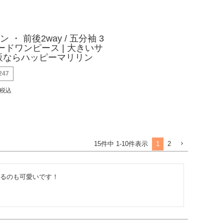
ン ・ 前後2way / 五分袖 3
ードワンピース | 大きいサ
販ならハッピーマリリン
247
税込
1
2
15
件中
1
-
10
件表示
るのも可愛いです！