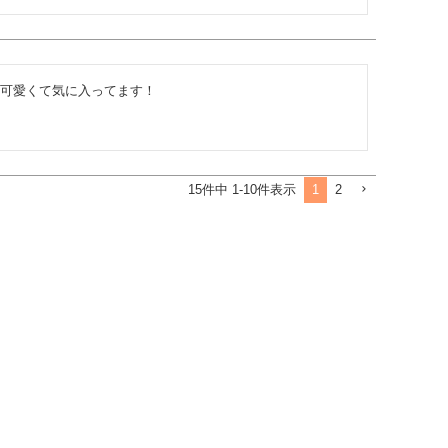
可愛くて気に入ってます！
1
2
15
件中
1
-
10
件表示