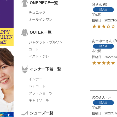
ONEPIECE一覧
Ⓜ︎
8
購入者
チュニック
非公開
オールインワン
投稿日
2022/10
OUTER一覧
あーゆー
2
ジャケット・ブルゾン
購入者
コート
非公開
ベスト・ジレ
投稿日
2022/09
インナー下着一覧
インナー
ペチコート
ブラ・ショーツ
のの
5
キャミソール
購入者
非公開
シューズ一覧
投稿日
2022/07