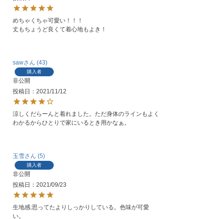
めちゃくちゃ可愛い！！！

丈もちょうど良くて着心地もよき！
saw
43
購入者
非公開
投稿日
2021/11/12
涼しくだらーんと着れました。ただ身体のラインもよく
わかるからひとりで家にいるとき用かなぁ。
玉雪
5
購入者
非公開
投稿日
2021/09/23
生地感:思ってたよりしっかりしている。色味が可愛
い。
