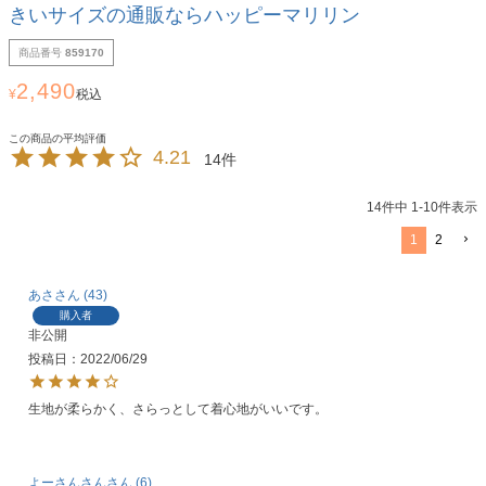
きいサイズの通販ならハッピーマリリン
商品番号
859170
2,490
¥
税込
4.21
14
14
件中
1
-
10
件表示
1
2
あさ
43
購入者
非公開
投稿日
2022/06/29
生地が柔らかく、さらっとして着心地がいいです。
よーさんさん
6