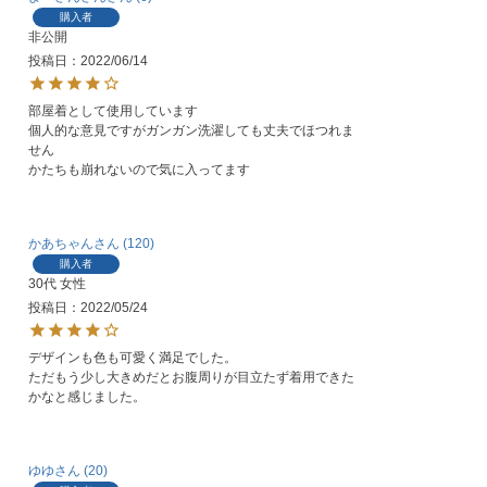
購入者
非公開
投稿日
2022/06/14
部屋着として使用しています

個人的な意見ですがガンガン洗濯しても丈夫でほつれま
せん

かたちも崩れないので気に入ってます
かあちゃん
120
購入者
30代
女性
投稿日
2022/05/24
デザインも色も可愛く満足でした。

ただもう少し大きめだとお腹周りが目立たず着用できた
かなと感じました。
ゆゆ
20