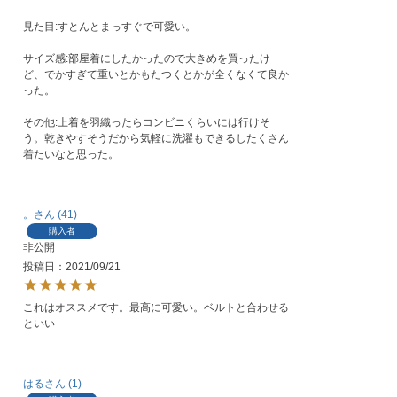
見た目:すとんとまっすぐで可愛い。

サイズ感:部屋着にしたかったので大きめを買ったけ
ど、でかすぎて重いとかもたつくとかが全くなくて良か
った。

その他:上着を羽織ったらコンビニくらいには行けそ
う。乾きやすそうだから気軽に洗濯もできるしたくさん
着たいなと思った。
。
41
購入者
非公開
投稿日
2021/09/21
これはオススメです。最高に可愛い。ベルトと合わせる
といい
はる
1