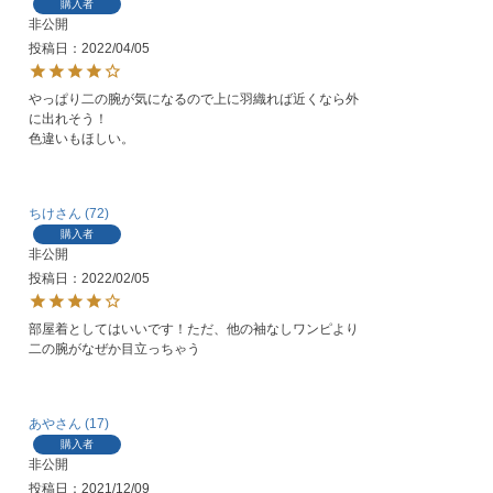
購入者
非公開
投稿日
2022/04/05
やっぱり二の腕が気になるので上に羽織れば近くなら外
に出れそう！

色違いもほしい。
ちけ
72
購入者
非公開
投稿日
2022/02/05
部屋着としてはいいです！ただ、他の袖なしワンピより
二の腕がなぜか目立っちゃう
あや
17
購入者
非公開
投稿日
2021/12/09