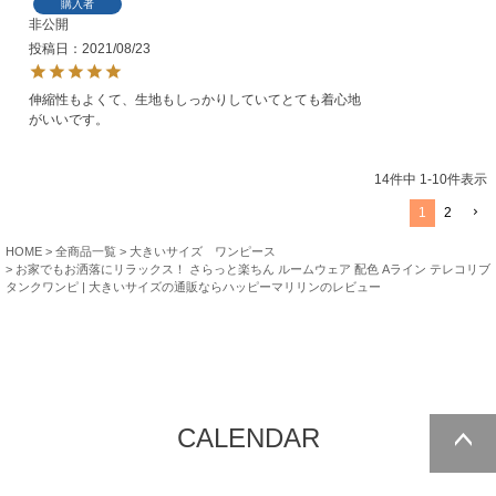
購入者
非公開
投稿日
2021/08/23
伸縮性もよくて、生地もしっかりしていてとても着心地
がいいです。
14
件中
1
-
10
件表示
1
2
HOME
全商品一覧
大きいサイズ ワンピース
お家でもお洒落にリラックス！ さらっと楽ちん ルームウェア 配色 Aライン テレコリブ
タンクワンピ | 大きいサイズの通販ならハッピーマリリンのレビュー
CALENDAR
ページトッ