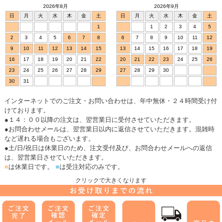
プへ
2026年8月
2026年9月
日
月
火
水
木
金
土
日
月
火
水
木
金
土
1
1
2
3
4
5
2
3
4
5
6
7
8
6
7
8
9
10
11
12
9
10
11
12
13
14
15
13
14
15
16
17
18
19
16
17
18
19
20
21
22
20
21
22
23
24
25
26
23
24
25
26
27
28
29
27
28
29
30
30
31
インターネットでのご注文・お問い合わせは、年中無休・２４時間受け付
けております。
●１４：００以降の注文は、翌営業日に受付させていただきます。
●お問合わせメールは、翌営業日以内に返信させていただきます。混雑時
など遅れる場合もございます。
●土/日/祝日は休業日のため、注文受付及び、お問合わせメールへの返信
は、翌営業日させていただきます。
■
は休業日です。
■
は受注対応のみです。
クリックで大きくなります