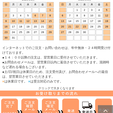
日
月
火
水
木
金
土
日
月
火
水
木
金
土
1
1
2
3
4
5
2
3
4
5
6
7
8
6
7
8
9
10
11
12
9
10
11
12
13
14
15
13
14
15
16
17
18
19
16
17
18
19
20
21
22
20
21
22
23
24
25
26
23
24
25
26
27
28
29
27
28
29
30
30
31
インターネットでのご注文・お問い合わせは、年中無休・２４時間受け付
けております。
●１４：００以降の注文は、翌営業日に受付させていただきます。
●お問合わせメールは、翌営業日以内に返信させていただきます。混雑時
など遅れる場合もございます。
●土/日/祝日は休業日のため、注文受付及び、お問合わせメールへの返信
は、翌営業日させていただきます。
■
は休業日です。
■
は受注対応のみです。
クリックで大きくなります