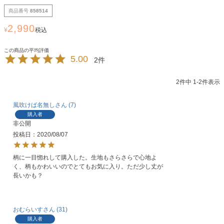
商品番号
858514
2,990
¥
税込
5.00
2
2
件中
1
-
2
件表示
風吹けば名無し
7
購入者
非公開
投稿日
2020/08/07
柄に一目惚れして購入した。生地もさらさらで心地よ
く、柄もかわいいのでとてもお気に入り。ただ少し丈が
長いかも？
おむらいす
31
購入者