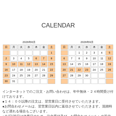
CALENDAR
2026年8月
2026年9月
日
月
火
水
木
金
土
日
月
火
水
木
金
土
1
1
2
3
4
5
2
3
4
5
6
7
8
6
7
8
9
10
11
12
9
10
11
12
13
14
15
13
14
15
16
17
18
19
16
17
18
19
20
21
22
20
21
22
23
24
25
26
23
24
25
26
27
28
29
27
28
29
30
30
31
インターネットでのご注文・お問い合わせは、年中無休・２４時間受け付
けております。
●１４：００以降の注文は、翌営業日に受付させていただきます。
●お問合わせメールは、翌営業日以内に返信させていただきます。混雑時
など遅れる場合もございます。