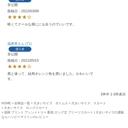
非公開
投稿日
2022/03/09
軽くてクールな感じにも合うのでいいです。
福寿草
71
購入者
非公開
投稿日
2021/05/15
黒と迷って、結局オレンジ色を買いました。かわいいで
す。
3
件中
1
-
3
件表示
HOME
全商品一覧
大きいサイズ ボトムス
大きいサイズ スカート
大きいサイズ ロングスカート
花柄 プリント アシンメトリー 配色 ロング丈 プリーツスカート | 大きいサイズの通販
ならハッピーマリリンのレビュー