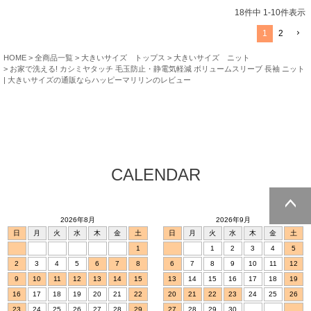
18
件中
1
-
10
件表示
1
2
HOME
全商品一覧
大きいサイズ トップス
大きいサイズ ニット
お家で洗える! カシミヤタッチ 毛玉防止・静電気軽減 ボリュームスリーブ 長袖 ニット
| 大きいサイズの通販ならハッピーマリリンのレビュー
CALENDAR
2026年8月
2026年9月
ページトッ
日
月
火
水
木
金
土
日
月
火
水
木
金
土
プへ
1
1
2
3
4
5
2
3
4
5
6
7
8
6
7
8
9
10
11
12
9
10
11
12
13
14
15
13
14
15
16
17
18
19
16
17
18
19
20
21
22
20
21
22
23
24
25
26
23
24
25
26
27
28
29
27
28
29
30