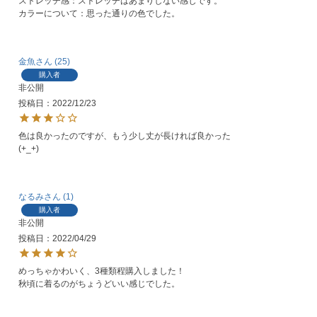
ストレッチ感：ストレッチはあまりしない感じです。

カラーについて：思った通りの色でした。
金魚
25
購入者
非公開
投稿日
2022/12/23
色は良かったのですが、もう少し丈が長ければ良かった
(+_+)
なるみ
1
購入者
非公開
投稿日
2022/04/29
めっちゃかわいく、3種類程購入しました！

秋頃に着るのがちょうどいい感じでした。