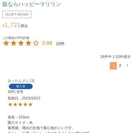
販ならハッピーマリリン
商品番号
857430
1,721
¥
税込
3.89
18
18
件中
1
-
10
件表示
1
2
みったん
3
購入者
30代
女性
投稿日
2023/10/13
身長：153cm

購入サイズ：4L

着用感：薄めの生地で着心地がいいです。
