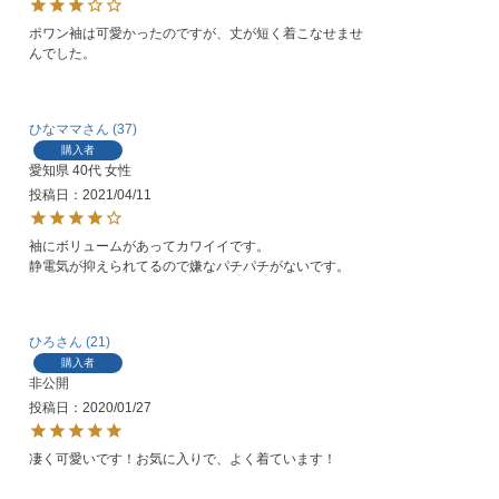
ポワン袖は可愛かったのですが、丈が短く着こなせませ
んでした。
ひなママ
37
購入者
愛知県
40代
女性
投稿日
2021/04/11
袖にボリュームがあってカワイイです。

静電気が抑えられてるので嫌なパチパチがないです。
ひろ
21
購入者
非公開
投稿日
2020/01/27
凄く可愛いです！お気に入りで、よく着ています！