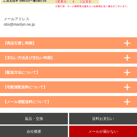
メールアドレス
otoi@marilyn.ne.jp
【商品引渡し時期】
【支払い方法及び支払い時期】
【配送方法について】
【宅配便配送料について】
購入価格 ／ 地域
通常
沖縄・離島など一部地域
【メール便配送料について】
5,900円（税込）未満
590円（税込）
1,200円（税込）
5,900円（税込）以上
購入価格 ／ 地域
全国一律
送料無料
返品・交換
送料お支払い
8,500円（税込）以上
無料
5,900円（税込）未満
260円（税込）
5,900円（税込）以上
送料無料
会社概要
メールが届かない