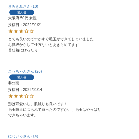
きみきみ
10
購入者
大阪府
50代
女性
投稿日
2022/01/21
とても良いのですかすぐ毛玉ができてしまいました

お値段からして仕方ないとあきらめてます

こうちゃん
26
購入者
非公開
投稿日
2022/01/14
形は可愛いし、肌触りも良いです！

毛玉防止につられて買ったのですが、、毛玉はやっぱり
できちゃいます。
にじいろ
14