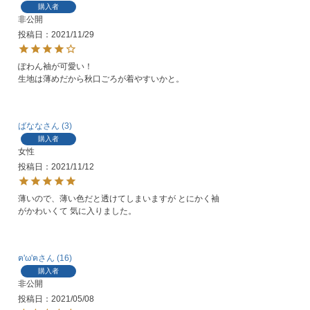
購入者
非公開
投稿日
2021/11/29
ぽわん袖が可愛い！

生地は薄めだから秋口ごろが着やすいかと。
ばなな
3
購入者
女性
投稿日
2021/11/12
薄いので、薄い色だと透けてしまいますが とにかく袖
がかわいくて 気に入りました。
ฅ'ω'ฅ
16
購入者
非公開
投稿日
2021/05/08