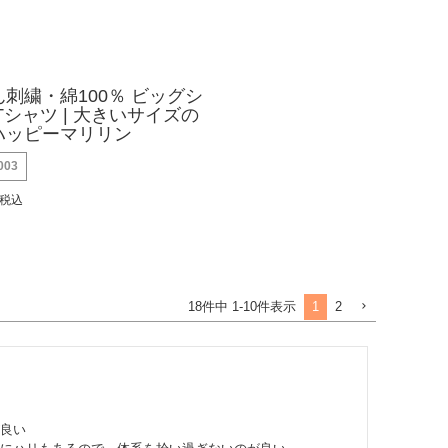
刺繍・綿100％ ビッグシ
Tシャツ | 大きいサイズの
ハッピーマリリン
003
税込
1
2
18
件中
1
-
10
件表示
良い
