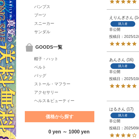
パンプス
ブーツ
えりんぎ
1
スニーカー
購入者
非公開
サンダル
投稿日
2025/12
GOODS一覧
帽子・ハット
あん
16
購入者
ベルト
非公開
バッグ
投稿日
2025/10
ストール・マフラー
アクセサリー
ヘルス＆ビューティー
はる
17
購入者
価格から探す
非公開
投稿日
2025/09
0 yen ～ 1000 yen