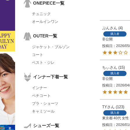
ONEPIECE一覧
チュニック
オールインワン
ぶん
4
購入者
OUTER一覧
非公開
投稿日
2026/05
ジャケット・ブルゾン
コート
ベスト・ジレ
ちぃ
15
購入者
インナー下着一覧
非公開
投稿日
2026/04
インナー
ペチコート
ブラ・ショーツ
TY
123
キャミソール
購入者
東京都
40代
女性
投稿日
2026/01
シューズ一覧