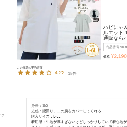
ハピにゃん
ルエット 
通販なら
商品番号
503
¥
2,190
価格
4.22
18
身長：153

丈感：腰回り、二の腕をカバーしてくれる

/17
購入サイズ：L-LL

着用感：生地が厚すぎないけどしっかりしていて着心地が