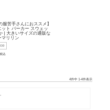
毛の服苦手さんにおススメ】
ット パーカー スウェッ
か | 大きいサイズの通販な
ーマリリン
030
税込
4
件中
1
-
4
件表示
。