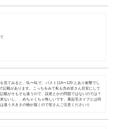
て

てみると、5L〜6Lで、バスト114〜120 とあり衝撃でし
超えで記載があります。こっちをみて私も含め皆さん目安にして
記載がそもそも違うので、誤差とかの問題ではないのでは？
来ないし、、めちゃくちゃ悔しいです。裏起毛タイプとは同
は違う大きさの物が届くので皆さんご注意くださいり