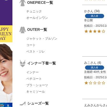
ONEPIECE一覧
か
34
チュニック
購入者
オールインワン
非公開
投稿日
2025/11
OUTER一覧
ジャケット・ブルゾン
コート
ベスト・ジレ
みこ
4
インナー下着一覧
購入者
京都府
40代
女性
インナー
投稿日
2025/11
ペチコート
ブラ・ショーツ
キャミソール
シューズ一覧
えみさんから