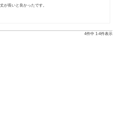
丈が長いと良かったです。
4
件中
1
-
4
件表示