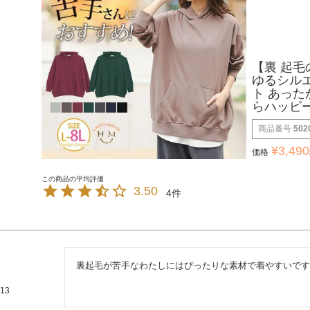
【裏 起
ゆるシルエ
ト あった
らハッピ
商品番号
502
¥
3,490
価格
3.50
4
裏起毛が苦手なわたしにはぴったりな素材で着やすいです
/13