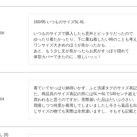
160/95 いつものサイズ5L-6L

/06
いつものサイズで購入したら意外とピッタリだったので

ゆったり着たかったり、下に重ね着したい時のことも考え
ワンサイズ大きめのほうが良かったかも、、、

あと、もう少し丈が長かったらお尻がすっぽり隠れて

体型カバーできたのに…惜しいっっ！
着ていてやっぱり納得いかず、ふと洗濯タグのサイズ表記を見
た。商品頁のサイズ表記の所には5L〜6Lで140センチ
/04
買われると思うのですが。実際届いた品はだいぶ小さい。
我慢しつつ何度か着用してしまいましたし今さら返品も出
じサイズの物でも実際は全然違いますし、そもそも記載と
9