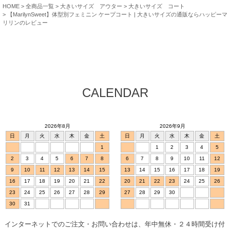
HOME
全商品一覧
大きいサイズ アウター
大きいサイズ コート
【MarilynSweet】体型別フェミニン ケープコート | 大きいサイズの通販ならハッピーマ
リリンのレビュー
CALENDAR
2026年8月
2026年9月
日
月
火
水
木
金
土
日
月
火
水
木
金
土
1
1
2
3
4
5
2
3
4
5
6
7
8
6
7
8
9
10
11
12
9
10
11
12
13
14
15
13
14
15
16
17
18
19
16
17
18
19
20
21
22
20
21
22
23
24
25
26
23
24
25
26
27
28
29
27
28
29
30
30
31
インターネットでのご注文・お問い合わせは、年中無休・２４時間受け付