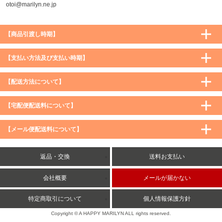
otoi@marilyn.ne.jp
【商品引渡し時期】
【支払い方法及び支払い時期】
【配送方法について】
【宅配便配送料について】
購入価格 ／ 地域
通常
沖縄・離島など一部地域
【メール便配送料について】
5,900円（税込）未満
590円（税込）
1,200円（税込）
5,900円（税込）以上
購入価格 ／ 地域
全国一律
送料無料
返品・交換
送料お支払い
8,500円（税込）以上
無料
5,900円（税込）未満
260円（税込）
5,900円（税込）以上
送料無料
会社概要
メールが届かない
特定商取引について
個人情報保護方針
Copyright © A HAPPY MARILYN ALL rights reserved.