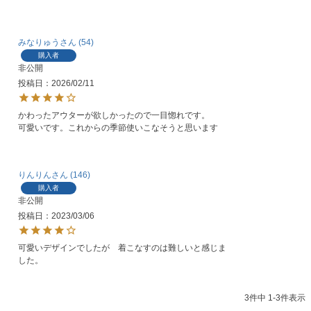
みなりゅう
54
購入者
非公開
投稿日
2026/02/11
かわったアウターが欲しかったので一目惚れです。

可愛いです。これからの季節使いこなそうと思います
りんりん
146
購入者
非公開
投稿日
2023/03/06
可愛いデザインでしたが　着こなすのは難しいと感じま
した。
3
件中
1
-
3
件表示