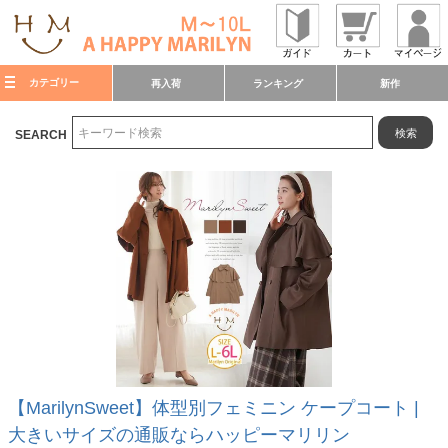
カテゴリー
再入荷
ランキング
新作
検索
SEARCH
【MarilynSweet】体型別フェミニン ケープコート |
大きいサイズの通販ならハッピーマリリン