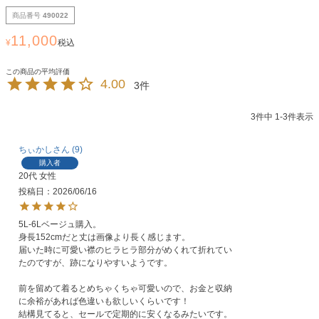
商品番号
490022
11,000
¥
税込
4.00
3
3
件中
1
-
3
件表示
ちぃかし
9
購入者
20代
女性
投稿日
2026/06/16
5L-6Lベージュ購入。

身長152cmだと丈は画像より長く感じます。

届いた時に可愛い襟のヒラヒラ部分がめくれて折れてい
たのですが、跡になりやすいようです。

前を留めて着るとめちゃくちゃ可愛いので、お金と収納
に余裕があれば色違いも欲しいくらいです！

結構見てると、セールで定期的に安くなるみたいです。