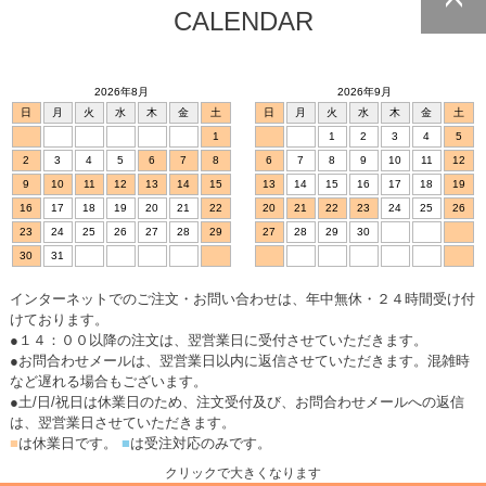
CALENDAR
ページトッ
プへ
2026年8月
2026年9月
日
月
火
水
木
金
土
日
月
火
水
木
金
土
1
1
2
3
4
5
2
3
4
5
6
7
8
6
7
8
9
10
11
12
9
10
11
12
13
14
15
13
14
15
16
17
18
19
16
17
18
19
20
21
22
20
21
22
23
24
25
26
23
24
25
26
27
28
29
27
28
29
30
30
31
インターネットでのご注文・お問い合わせは、年中無休・２４時間受け付
けております。
●１４：００以降の注文は、翌営業日に受付させていただきます。
●お問合わせメールは、翌営業日以内に返信させていただきます。混雑時
など遅れる場合もございます。
●土/日/祝日は休業日のため、注文受付及び、お問合わせメールへの返信
は、翌営業日させていただきます。
■
は休業日です。
■
は受注対応のみです。
クリックで大きくなります