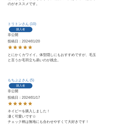
のがオススメです。
トリトン
10
購入者
非公開
投稿日
2024/01/20
とにかくカワイイ。体型隠しにもおすすめですが、毛玉
と言うか毛羽立ち易いのが残念。
もちぷよ
5
購入者
非公開
投稿日
2024/01/17
ネイビーを購入しました！

凄く可愛いです☆

チェック柄は無地にも合わせやすくて大好きです！