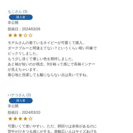
もこ
3
購入者
非公開
投稿日
2024/03/26
モデルさんの着ているネイビーが可愛くて購入。

ダークブルーと間違えてない？というくらい暗い印象で
ビックリしました。

もう少し淡くて優しい色を期待しました。

あと袖が短いのが残念。9分袖って感じで長袖インナー
が見えちゃいます。

着心地と洗濯しても皺にならない点は良いですね。
ハナコ
3
購入者
非公開
投稿日
2024/03/10
可愛いくて使いやすい。ただ、胴回りは余裕があるのに
背中がひきつる感じがする。肩幅広い人はサイズあげる