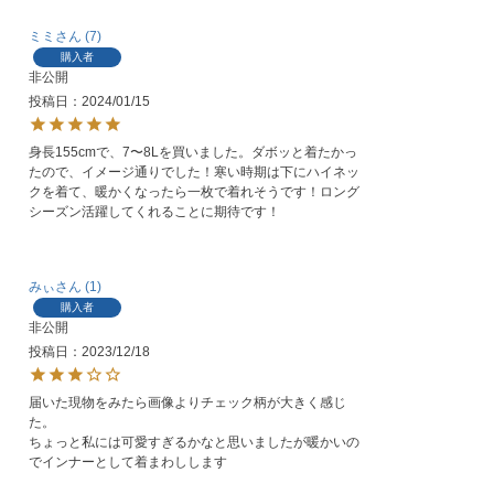
ミミ
7
購入者
非公開
投稿日
2024/01/15
身長155cmで、7〜8Lを買いました。ダボッと着たかっ
たので、イメージ通りでした！寒い時期は下にハイネッ
クを着て、暖かくなったら一枚で着れそうです！ロング
シーズン活躍してくれることに期待です！
みぃ
1
購入者
非公開
投稿日
2023/12/18
届いた現物をみたら画像よりチェック柄が大きく感じ
た。

ちょっと私には可愛すぎるかなと思いましたが暖かいの
でインナーとして着まわしします