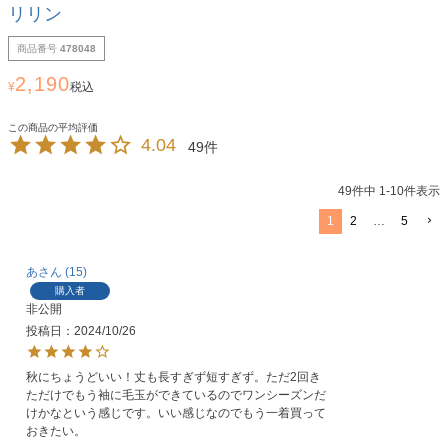
リリン
商品番号
478048
2,190
¥
税込
4.04
49
49
件中
1
-
10
件表示
1
2
…
5
あ
15
購入者
非公開
投稿日
2024/10/26
秋にちょうどいい！丈も長すぎず短すぎず。ただ2回き
ただけでもう袖に毛玉ができているのでワンシーズンだ
けかなという感じです。いい感じなのでもう一着買って
おきたい。