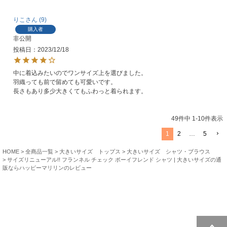
りこ
9
購入者
非公開
投稿日
2023/12/18
中に着込みたいのでワンサイズ上を選びました。

羽織っても前で留めても可愛いです。

長さもあり多少大きくてもふわっと着られます。
49
件中
1
-
10
件表示
1
2
…
5
HOME
全商品一覧
大きいサイズ トップス
大きいサイズ シャツ・ブラウス
サイズリニューアル!! フランネル チェック ボーイフレンド シャツ | 大きいサイズの通
販ならハッピーマリリンのレビュー