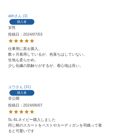
akh
3
購入者
女性
投稿日
2024/07/03
仕事用に黒を購入。

数ヶ月着用しているが、色落ちはしていない。

生地も柔らかめ。

少し化繊の肌触りがするが、着心地は良い。
ユウ
31
購入者
非公開
投稿日
2024/06/07
5L-6Lネイビー購入しました

同じ柄のスカートをベストやカーディガンを羽織って着
ると可愛いです