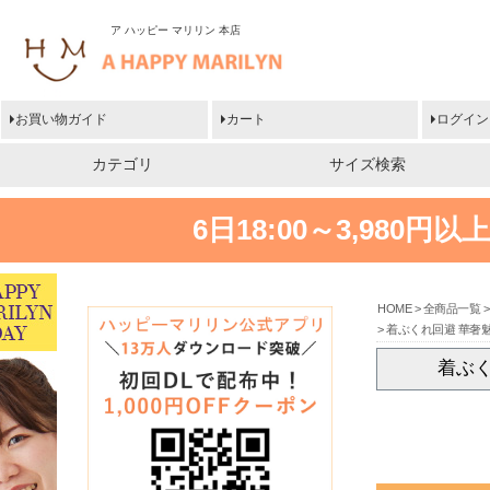
ア ハッピー マリリン 本店
お買い物ガイド
カート
ログイン
カテゴリ
サイズ検索
6日18:00～3,980
HOME
全商品一覧
着ぶくれ回避 華奢魅
着ぶく