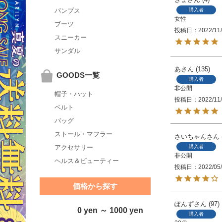
購入者
パンプス
女性
ブーツ
投稿日
2022/11
スニーカー
サンダル
あ
135
GOODS一覧
購入者
非公開
帽子・ハット
投稿日
2022/11
ベルト
バッグ
ストール・マフラー
さいちゃん
購入者
アクセサリー
非公開
ヘルス＆ビューティー
投稿日
2022/05
価格から探す
ぽんず
97
0 yen ～ 1000 yen
購入者