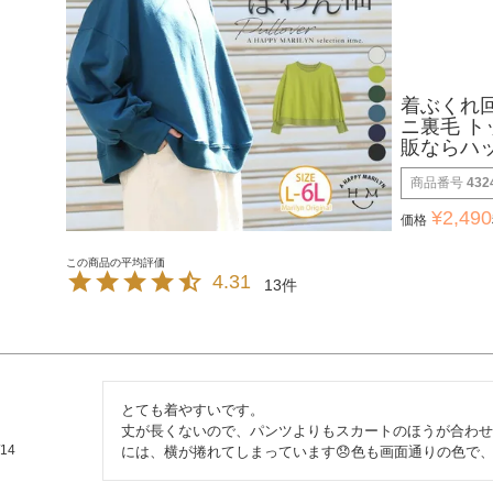
着ぶくれ回
ニ裏毛 ト
販ならハ
商品番号
432
¥
2,490
価格
4.31
13
とても着やすいです。

丈が長くないので、パンツよりもスカートのほうが合わせ
/14
には、横が捲れてしまっています😞色も画面通りの色で