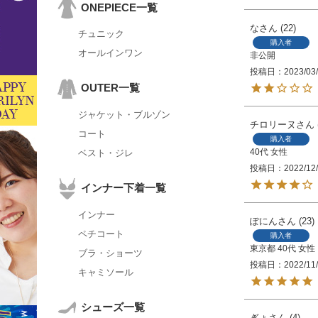
ONEPIECE一覧
な
22
チュニック
購入者
オールインワン
非公開
投稿日
2023/03
OUTER一覧
ジャケット・ブルゾン
チロリーヌ
コート
購入者
40代
女性
ベスト・ジレ
投稿日
2022/12
インナー下着一覧
インナー
ぽにん
23
ペチコート
購入者
東京都
40代
女性
ブラ・ショーツ
投稿日
2022/11
キャミソール
シューズ一覧
ぎょ
4