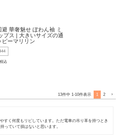
避 華奢魅せ ぽわん袖 ミ
ップス | 大きいサイズの通
ッピーマリリン
444
税込
1
2
13
件中
1
-
10
件表示
やすく何度もリピしています。ただ電車の吊り革を持つとき
、持っていて損はないと思います。