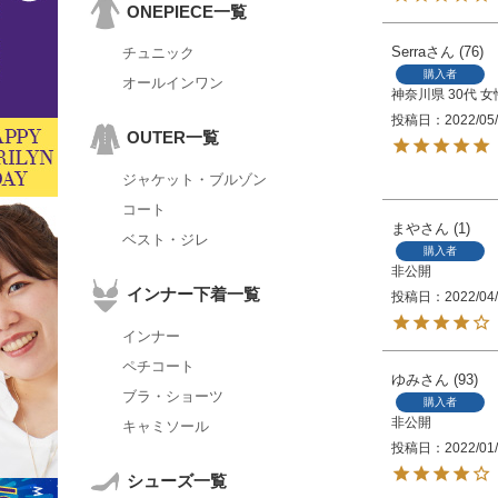
ONEPIECE一覧
Serra
76
チュニック
購入者
オールインワン
神奈川県
30代
女
投稿日
2022/05
OUTER一覧
ジャケット・ブルゾン
コート
まや
1
ベスト・ジレ
購入者
非公開
インナー下着一覧
投稿日
2022/04
インナー
ペチコート
ゆみ
93
ブラ・ショーツ
購入者
非公開
キャミソール
投稿日
2022/01
シューズ一覧