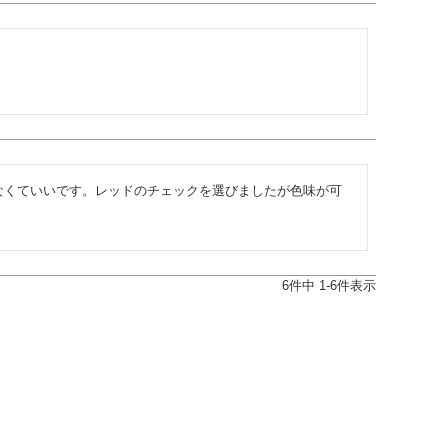
なくていいです。レッドのチェックを選びましたが色味が可
6
件中
1
-
6
件表示