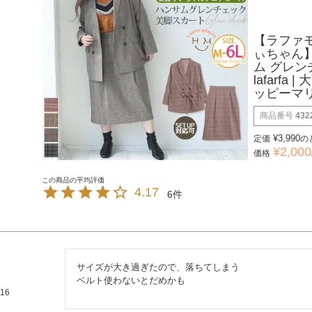
【ラファ
ぃちゃん
ム グレン
lafarf
ッピーマ
商品番号
432
¥
3,990
定価
の
¥
2,000
価格
4.17
6
サイズが大き過ぎたので、落ちてしまう

ベルト使わないとだめかも
/16