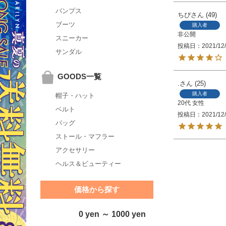
パンプス
ちぴ
49
ブーツ
購入者
非公開
スニーカー
投稿日
2021/12
サンダル
GOODS一覧
.
25
購入者
帽子・ハット
20代
女性
ベルト
投稿日
2021/12
バッグ
ストール・マフラー
アクセサリー
ヘルス＆ビューティー
価格から探す
0 yen ～ 1000 yen