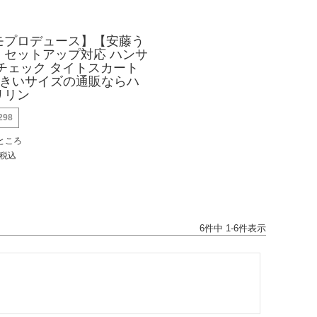
モプロデュース】【安藤う
】セットアップ対応 ハンサ
チェック タイトスカート
a | 大きいサイズの通販ならハ
リリン
298
ところ
税込
6
件中
1
-
6
件表示