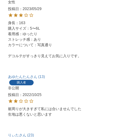
女性
投稿日
2023/05/29
身長：163

購入サイズ：5〜6L

着用感：ゆったり

ストレッチ感：あり

カラーについて：写真通り

デコルテがすっきり見えてお気に入りです。
あゆたんたん
13
購入者
非公開
投稿日
2022/10/25
裾周りが大きすぎて私には合いませんでした

生地は悪くないと思います
りぃた
23