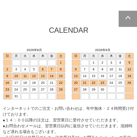
CALENDAR
ページトッ
プへ
2026年8月
2026年9月
日
月
火
水
木
金
土
日
月
火
水
木
金
土
1
1
2
3
4
5
2
3
4
5
6
7
8
6
7
8
9
10
11
12
9
10
11
12
13
14
15
13
14
15
16
17
18
19
16
17
18
19
20
21
22
20
21
22
23
24
25
26
23
24
25
26
27
28
29
27
28
29
30
30
31
インターネットでのご注文・お問い合わせは、年中無休・２４時間受け付
けております。
●１４：００以降の注文は、翌営業日に受付させていただきます。
●お問合わせメールは、翌営業日以内に返信させていただきます。混雑時
など遅れる場合もございます。