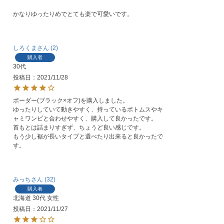
かなりゆったりめでとても楽で可愛いです。
しろくま
2
購入者
30代
投稿日
2021/11/28
ボーダー(ブラック×オフ)を購入しました。

ゆったりしていて動きやすく、持っているボトムスやキ
ャミワンピと合わせやすく、購入して良かったです。

首もとは詰まりすぎず、ちょうど良い感じです。

もう少し裾が長いタイプと選べたり出来ると良かったで
す。
みっち
32
購入者
北海道
30代
女性
投稿日
2021/11/27