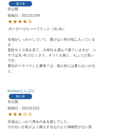
購入者
非公開
投稿日
2021/12/29
 ボーダー/グレー×ブラック（3L-4L）

生地がしっかりしていて、透けない所が気に入っていま
す。

普段サイズ表を見て、大体5Lを選んで着ていますが、コ
チラは3L-4Lでピッタリ。キツくも無く、ちょうど良い
です。

襟元のペラペラした裏地？は、個人的には要らないかな
bunbun
21
購入者
非公開
投稿日
2021/12/21
生地はしっかり厚みのある感じでした。

そのせいか私がよく購入するものより伸縮性がない気