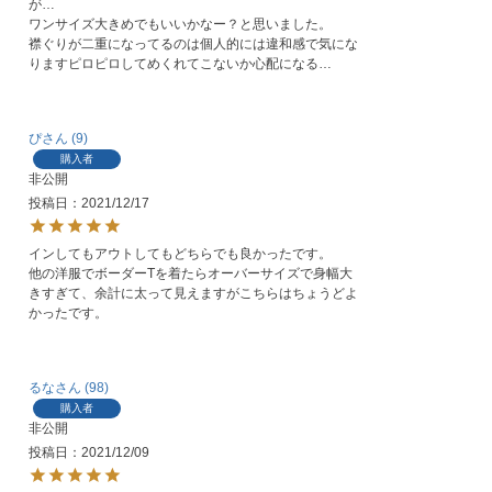
が…

ワンサイズ大きめでもいいかなー？と思いました。

襟ぐりが二重になってるのは個人的には違和感で気にな
りますピロピロしてめくれてこないか心配になる…
ぴ
9
購入者
非公開
投稿日
2021/12/17
インしてもアウトしてもどちらでも良かったです。

他の洋服でボーダーTを着たらオーバーサイズで身幅大
きすぎて、余計に太って見えますがこちらはちょうどよ
かったです。
るな
98
購入者
非公開
投稿日
2021/12/09