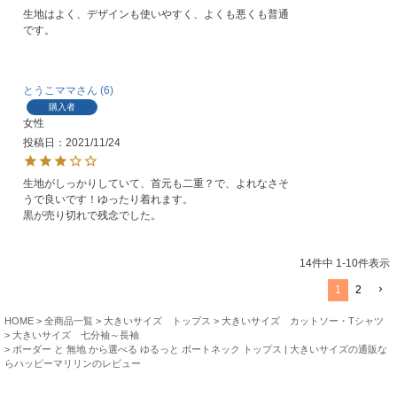
生地はよく、デザインも使いやすく、よくも悪くも普通
とうこママ
6
購入者
女性
投稿日
2021/11/24
生地がしっかりしていて、首元も二重？で、よれなさそ
うで良いです！ゆったり着れます。

黒が売り切れで残念でした。
14
件中
1
-
10
件表示
1
2
HOME
全商品一覧
大きいサイズ トップス
大きいサイズ カットソー・Tシャツ
大きいサイズ 七分袖～長袖
ボーダー と 無地 から選べる ゆるっと ボートネック トップス | 大きいサイズの通販な
らハッピーマリリンのレビュー