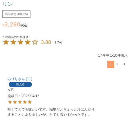
リン
商品番号
432024
3,290
¥
税込
3.88
17
17
件中
1
-
10
件表示
1
2
みりり
11
購入者
女性
投稿日
2026/04/15
軽くてとても暖かいです。職場だとちょっと汗ばんだり
することもありましたが、とても着やすかったです。