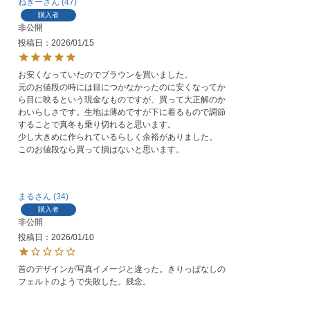
ねぎー
47
購入者
非公開
投稿日
2026/01/15
お安くなっていたのでブラウンを買いました。

元のお値段の時には目につかなかったのに安くなってか
ら目に映るという現金なものですが、買って大正解のか
わいらしさです。生地は薄めですが下に着るもので調節
することで真冬も乗り切れると思います。

少し大きめに作られているらしく余裕がありました。

このお値段なら買って損はないと思います。
まる
34
購入者
非公開
投稿日
2026/01/10
首のデザインが写真イメージと違った。きりっぱなしの
フェルトのようで失敗した。残念。