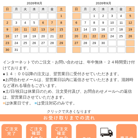
プへ
2026年8月
2026年9月
日
月
火
水
木
金
土
日
月
火
水
木
金
土
1
1
2
3
4
5
2
3
4
5
6
7
8
6
7
8
9
10
11
12
9
10
11
12
13
14
15
13
14
15
16
17
18
19
16
17
18
19
20
21
22
20
21
22
23
24
25
26
23
24
25
26
27
28
29
27
28
29
30
30
31
インターネットでのご注文・お問い合わせは、年中無休・２４時間受け付
けております。
●１４：００以降の注文は、翌営業日に受付させていただきます。
●お問合わせメールは、翌営業日以内に返信させていただきます。混雑時
など遅れる場合もございます。
●土/日/祝日は休業日のため、注文受付及び、お問合わせメールへの返信
は、翌営業日させていただきます。
■
は休業日です。
■
は受注対応のみです。
クリックで大きくなります