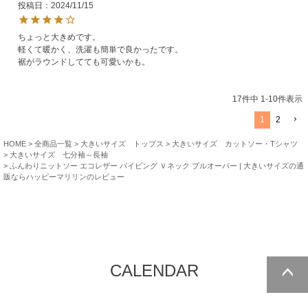
投稿日
2024/11/15
ちょっと大きめです。

軽くて暖かく、洗濯も簡単で良かったです。

17
件中
1
-
10
件表示
1
2
HOME
全商品一覧
大きいサイズ トップス
大きいサイズ カットソー・Tシャツ
大きいサイズ 七分袖～長袖
ふんわりニットソー エコレザー パイピング Ｖネック プルオーバー | 大きいサイズの通
販ならハッピーマリリンのレビュー
CALENDAR
ページトッ