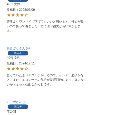
40代
女性
投稿日
2025/06/09
普段よりワンサイズ下げてもいいと思います。袖丈が長
いので折って着ました。丈に比べ袖丈が長い気がしま
す。
あきぶり
4
購入者
40代
女性
投稿日
2024/12/11
思っていたよりデコルテが出るので、インナー必須かな
と。また、エコレザーの部分が洗濯回数によって痛まな
いかちょっと心配なかんじです。
ミモザ
23
購入者
非公開