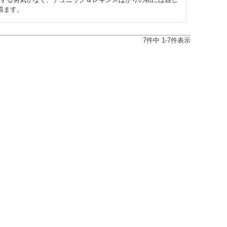
着ます。
7
件中
1
-
7
件表示