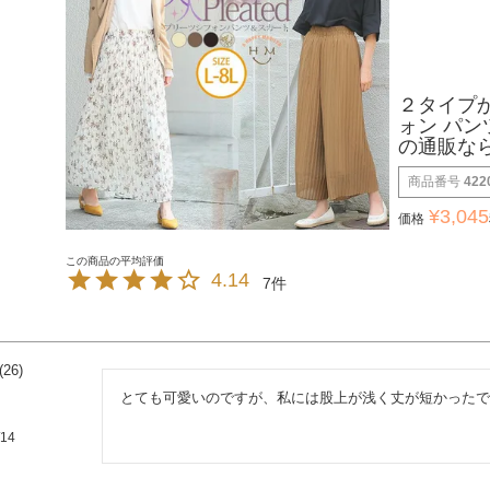
２タイプか
ォン パン
の通販な
商品番号
422
¥
3,045
価格
4.14
7
26
とても可愛いのですが、私には股上が浅く丈が短かったで
/14