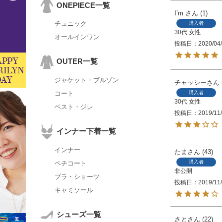
ONEPIECE一覧
I’m
1
チュニック
購入者
30代
女性
オールインワン
投稿日
2020/04
OUTER一覧
ジャケット・ブルゾン
チャッシー
購入者
コート
30代
女性
ベスト・ジレ
投稿日
2019/11
インナー下着一覧
インナー
たま
43
購入者
ペチコート
非公開
ブラ・ショーツ
投稿日
2019/11
キャミソール
シューズ一覧
さと
22