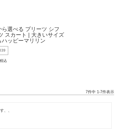
ら選べる プリーツ シフ
ツ スカート | 大きいサイズ
らハッピーマリリン
039
税込
7
件中
1
-
7
件表示
す、、