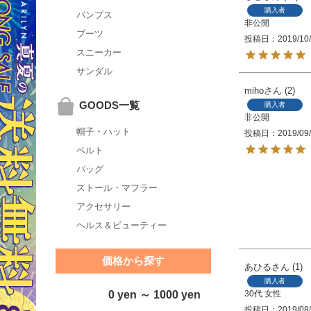
購入者
パンプス
非公開
ブーツ
投稿日
2019/10
スニーカー
サンダル
miho
2
GOODS一覧
購入者
非公開
帽子・ハット
投稿日
2019/09
ベルト
バッグ
ストール・マフラー
アクセサリー
ヘルス＆ビューティー
価格から探す
あひる
1
購入者
30代
女性
0 yen ～ 1000 yen
投稿日
2019/08