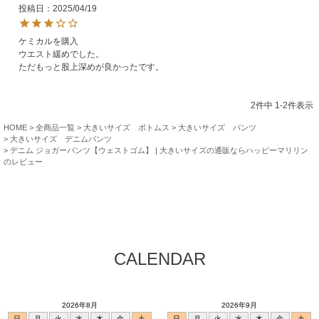
投稿日
2025/04/19
ケミカルを購入

ウエスト緩めでした。

ただもっと股上深めが良かったです。
2
件中
1
-
2
件表示
HOME
全商品一覧
大きいサイズ ボトムス
大きいサイズ パンツ
大きいサイズ デニムパンツ
デニム ジョガーパンツ【ウェストゴム】 | 大きいサイズの通販ならハッピーマリリン
のレビュー
CALENDAR
2026年8月
2026年9月
日
月
火
水
木
金
土
日
月
火
水
木
金
土