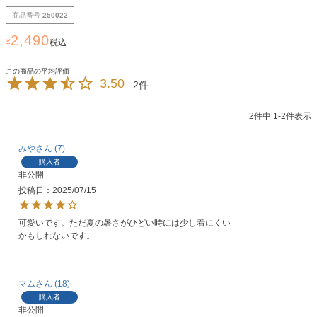
商品番号
250022
2,490
¥
税込
3.50
2
2
件中
1
-
2
件表示
みや
7
購入者
非公開
投稿日
2025/07/15
可愛いです。ただ夏の暑さがひどい時には少し着にくい
かもしれないです。
マム
18
購入者
非公開