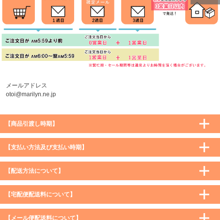
ページトッ
プへ
メールアドレス
otoi@marilyn.ne.jp
【商品引渡し時期】
【支払い方法及び支払い時期】
【配送方法について】
【宅配便配送料について】
購入価格 ／ 地域
通常
沖縄・離島など一部地域
【メール便配送料について】