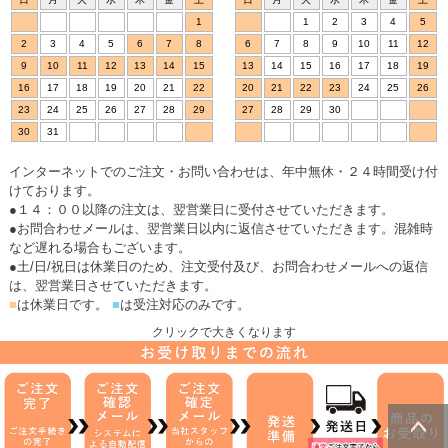
1
1
2
3
4
5
2
3
4
5
6
7
8
6
7
8
9
10
11
12
9
10
11
12
13
14
15
13
14
15
16
17
18
19
16
17
18
19
20
21
22
20
21
22
23
24
25
26
23
24
25
26
27
28
29
27
28
29
30
30
31
インターネットでのご注文・お問い合わせは、年中無休・２４時間受け付
けております。
●１４：００以降の注文は、翌営業日に受付させていただきます。
●お問合わせメールは、翌営業日以内に返信させていただきます。混雑時
など遅れる場合もございます。
●土/日/祝日は休業日のため、注文受付及び、お問合わせメールへの返信
は、翌営業日させていただきます。
■
は休業日です。
■
は受注対応のみです。
クリックで大きくなります