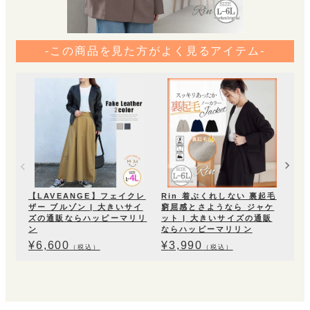
-この商品を見た方がよく見るアイテム-
Ri
着
ブラ
ジネ
学
|
ッ
¥
4
【LAVEANGE】フェイクレ
Rin 着ぶくれしない 裏起毛
ザー ブルゾン | 大きいサイ
窮屈感とさようなら ジャケ
ズの通販ならハッピーマリリ
ット | 大きいサイズの通販
ン
ならハッピーマリリン
¥
6,600
¥
3,990
（税込）
（税込）