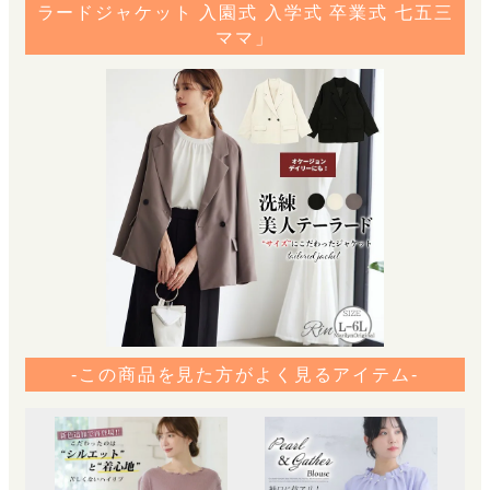
ラードジャケット 入園式 入学式 卒業式 七五三
ママ」
-この商品を見た方がよく見るアイテム-
Ri
ケー
サ
リ