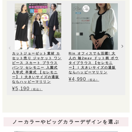
Ri
ケー
サ
リ
¥
4
カットジョーゼット素材 カ
Rin オフィスでも活躍! 大
セット売り ジャケット ワン
人の 袖2way ドット柄 ボウ
ピース スカート ブラウス
タイブラウス 【セレモニ
パンツ セレモニー 入園式
ー】 | 大きいサイズの通販
入学式 卒業式 【セレモニ
ならハッピーマリリン
ー】 | 大きいサイズの通販
¥
4,990
（税込）
ならハッピーマリリン
¥
5,190
（税込）
ノーカラーやビッグカラーデザインを選ぶ