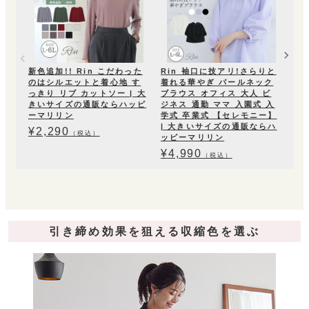
¥
4
新色追加!! Rin こだわった
Rin 袖口に技アリ!さらりと
のはシルエットと着心地 す
着れる華やぎ パールネック
っきり リブ カットソー | 大
ブラウス オフィス 大人 ビ
きいサイズの通販ならハッピ
ジネス 通勤 ママ 入園式 入
ーマリリン
学式 卒業式 【セレモニー】
| 大きいサイズの通販ならハ
¥
2,290
（税込）
ッピーマリリン
¥
4,990
（税込）
引き締め効果を狙える収縮色を選ぶ