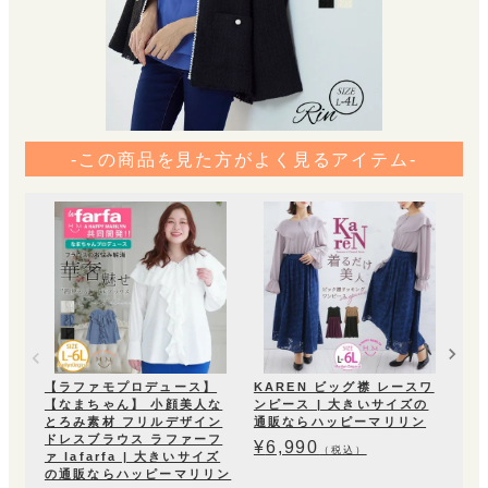
-この商品を見た方がよく見るアイテム-
【
ルレ
い
マ
¥
4
【ラファモプロデュース】
KAREN ビッグ襟 レースワ
【なまちゃん】 小顔美人な
ンピース | 大きいサイズの
とろみ素材 フリルデザイン
通販ならハッピーマリリン
ドレスブラウス ラファーフ
¥
6,990
（税込）
ァ lafarfa | 大きいサイズ
の通販ならハッピーマリリン