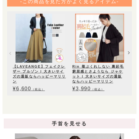
-この商品を見た方がよく見るアイテム-
Ri
着
ブラ
ジネ
学
|
ッ
¥
4
【LAVEANGE】フェイクレ
Rin 着ぶくれしない 裏起毛
ザー ブルゾン | 大きいサイ
窮屈感とさようなら ジャケ
ズの通販ならハッピーマリリ
ット | 大きいサイズの通販
ン
ならハッピーマリリン
¥
6,600
¥
3,990
（税込）
（税込）
手首を見せる