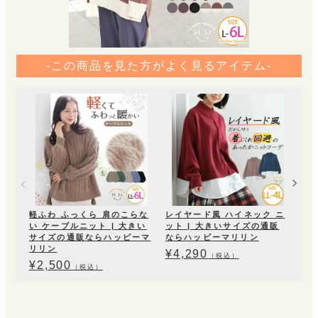
-この商品を見た方がよく見るアイテム-
Ri
×
ディ
大
ピ
¥
3
軽ふわ ふっくら 肩のこらな
レイヤード風 ハイネック ニ
い ケーブルニット | 大きい
ット | 大きいサイズの通販
サイズの通販ならハッピーマ
ならハッピーマリリン
リリン
¥
4,290
（税込）
¥
2,500
（税込）