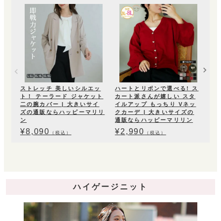
【L
ジ
ガン
な
¥
4
ストレッチ 美しいシルエッ
ハートとリボンで選べる! ス
ト！ テーラード ジャケット
カート派さんが嬉しい スタ
二の腕カバー | 大きいサイ
イルアップ もっちり Vネッ
ズの通販ならハッピーマリリ
クカーデ | 大きいサイズの
ン
通販ならハッピーマリリン
¥
8,090
¥
2,990
（税込）
（税込）
ハイゲージニット