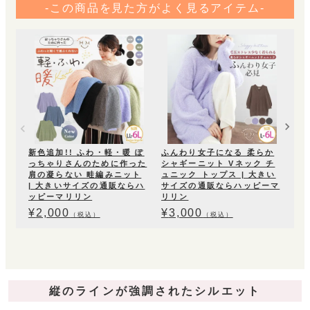
-この商品を見た方がよく見るアイテム-
【L
ジ
ガン
な
¥
4
新色追加!! ふわ・軽・暖 ぽ
ふんわり女子になる 柔らか
っちゃりさんのために作った
シャギーニット Vネック チ
肩の凝らない 畦編みニット
ュニック トップス | 大きい
| 大きいサイズの通販ならハ
サイズの通販ならハッピーマ
ッピーマリリン
リリン
¥
2,000
¥
3,000
（税込）
（税込）
縦のラインが強調されたシルエット