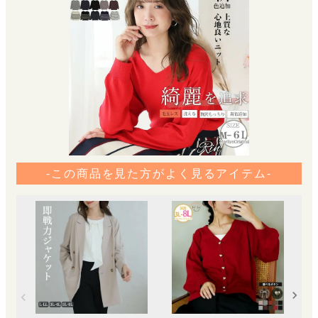
-この商品を見た方がよく見るアイテム-
【L
ジ
ガン
な
¥
4