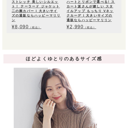
ストレッチ 美しいシルエッ
ハートとリボンで選べる! ス
ト！ テーラード ジャケット
カート派さんが嬉しい スタ
二の腕カバー | 大きいサイ
イルアップ もっちり Vネッ
ズの通販ならハッピーマリリ
クカーデ | 大きいサイズの
ン
通販ならハッピーマリリン
¥
8,090
¥
2,990
（税込）
（税込）
ほどよくゆとりのあるサイズ感