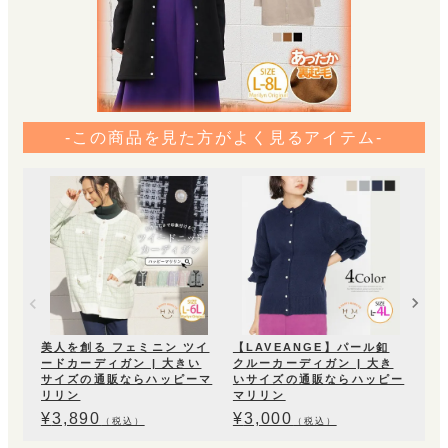
-この商品を見た方がよく見るアイテム-
カ
カー
ズ
ン
¥
2
美人を創る フェミニン ツイ
【LAVEANGE】パール釦
ードカーディガン | 大きい
クルーカーディガン | 大き
サイズの通販ならハッピーマ
いサイズの通販ならハッピー
リリン
マリリン
¥
3,890
¥
3,000
（税込）
（税込）