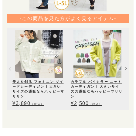
-この商品を見た方がよく見るアイテム-
Ri
ル
|
ッ
¥
4
美人を創る フェミニン ツイ
カラフル バイカラー ニット
ードカーディガン | 大きい
カーディガン | 大きいサイ
サイズの通販ならハッピーマ
ズの通販ならハッピーマリリ
リリン
ン
¥
3,890
¥
2,500
（税込）
（税込）