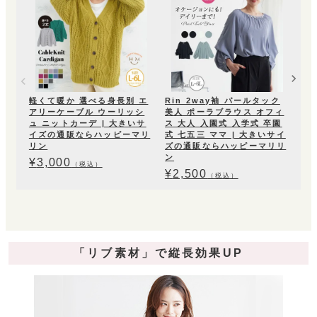
サ
リ
¥
2
軽くて暖か 選べる身長別 エ
Rin 2way袖 パールタック
アリーケーブル ウーリッシ
美人 ポーラブラウス オフィ
ュ ニットカーデ | 大きいサ
ス 大人 入園式 入学式 卒園
イズの通販ならハッピーマリ
式 七五三 ママ | 大きいサイ
リン
ズの通販ならハッピーマリリ
ン
¥
3,000
（税込）
¥
2,500
（税込）
「リブ素材」で縦長効果UP