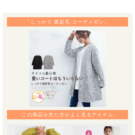
「しっかり 裏起毛 コーディガン」
-この商品を見た方がよく見るアイテム-
も
イズ