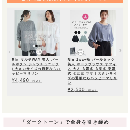
ラ
ディ
通
¥
2
Rin マルチWAY 美人 パー
Rin 2way袖 パールタック
ルボタン シャツチュニック
美人 ポーラブラウス オフィ
| 大きいサイズの通販ならハ
ス 大人 入園式 入学式 卒園
ッピーマリリン
式 七五三 ママ | 大きいサイ
ズの通販ならハッピーマリリ
¥
4,490
（税込）
ン
¥
2,500
（税込）
「ダークトーン」で全身を引き締め