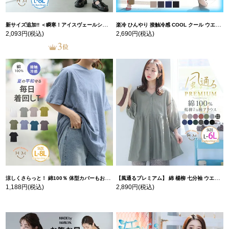
新サイズ追加!! ＜瞬寒！アイスヴェールシリーズ＞ 美脚 ジョガーパンツ 【ウェストゴム】 【ストレッチ】 | 大きいサイズの通販ならハッピーマリリン
楽冷 ひんやり 接触冷感 COOL クール ウエストゴム 楽ちん ストレッチ 美脚 レギパン 【ストレッチ】 | 大きいサイズの通販ならハッピーマリリン
2,093円
(税込)
2,690円
(税込)
涼しくさらっと！ 綿100％ 体型カバーもお洒落も叶える 風合いコットン ゆるシルエット ドルマン | 大きいサイズの通販ならハッピーマリリン
【風通るプレミアム】 綿 楊柳 七分袖 ウエストギャザー ブラウス | 大きいサイズの通販ならハッピーマリリン
1,188円
(税込)
2,890円
(税込)