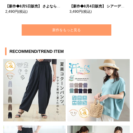
【新作◆8月5日販売】 さよなら猛暑 涼しさを着る 遮熱 接触冷感 吸水・速乾 五分袖 コンフォートメッシュ 配色レイヤード 風ゆる Tシャツ | 大きいサイズの通販ならハッピーマリリン
【新作◆8月4日販売】 シアーデニムで お洒落に肌隠し | 大きいサイズの通販ならハッピーマリリン
2,490円
(税込)
3,490円
(税込)
新作をもっと見る
RECOMMEND/TREND ITEM