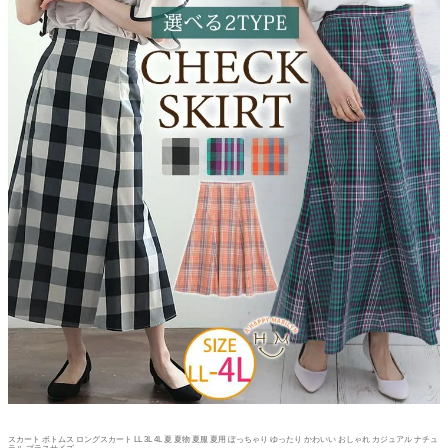
スカート ボトムス ロングスカート LL 3L 4L 夏 夏物 夏服 夏用 ぽっちゃり ゆったり かわいい おしゃれ カジュアル ナチュ