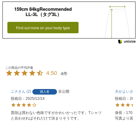
159cm 84kgRecommended
LL-3L（タグ3L）
Find out more on your body type
4.50
4
ニナ
2
非公開
犬がよい
購入者
投稿日
2025/12/14
投稿日
2025
普段は買わない色味ですがかわいかったです。Tシャツ
身長：170　
と合わせればそれだけで決まりそうです。
写真より若干