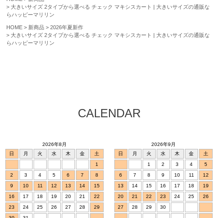
大きいサイズ 2タイプから選べる チェック マキシスカート | 大きいサイズの通販な
らハッピーマリリン
HOME
新商品
2026年夏新作
大きいサイズ 2タイプから選べる チェック マキシスカート | 大きいサイズの通販な
らハッピーマリリン
CALENDAR
2026年8月
2026年9月
日
月
火
水
木
金
土
日
月
火
水
木
金
土
1
1
2
3
4
5
2
3
4
5
6
7
8
6
7
8
9
10
11
12
9
10
11
12
13
14
15
13
14
15
16
17
18
19
16
17
18
19
20
21
22
20
21
22
23
24
25
26
23
24
25
26
27
28
29
27
28
29
30
30
31