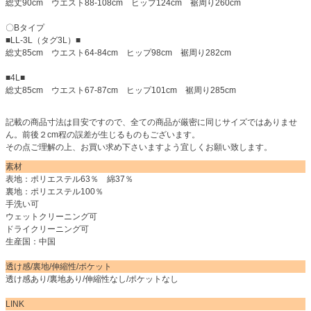
総丈90cm ウエスト88-108cm ヒップ124cm 裾周り260cm
〇Bタイプ
■LL-3L（タグ3L）■
総丈85cm ウエスト64-84cm ヒップ98cm 裾周り282cm
■4L■
総丈85cm ウエスト67-87cm ヒップ101cm 裾周り285cm
記載の商品寸法は目安ですので、全ての商品が厳密に同じサイズではありませ
ん。前後２cm程の誤差が生じるものもございます。
その点ご理解の上、お買い求め下さいますよう宜しくお願い致します。
素材
表地：ポリエステル63％ 綿37％
裏地：ポリエステル100％
手洗い可
ウェットクリーニング可
ドライクリーニング可
生産国：中国
透け感/裏地/伸縮性/ポケット
透け感あり/裏地あり/伸縮性なし/ポケットなし
LINK