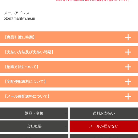
メールアドレス
otoi@marilyn.ne.jp
【商品引渡し時期】
【支払い方法及び支払い時期】
【配送方法について】
【宅配便配送料について】
購入価格 ／ 地域
通常
沖縄・離島など一部地域
【メール便配送料について】
5,900円（税込）未満
590円（税込）
1,200円（税込）
5,900円（税込）以上
購入価格 ／ 地域
全国一律
送料無料
返品・交換
送料お支払い
8,500円（税込）以上
無料
5,900円（税込）未満
260円（税込）
5,900円（税込）以上
送料無料
会社概要
メールが届かない