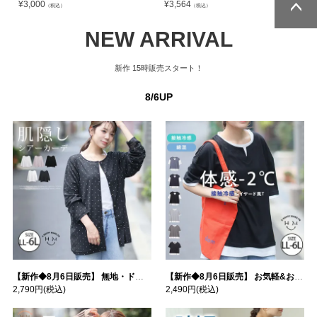
¥
3,000
¥
3,564
¥
（税込）
（税込）
ページトッ
ページトッ
NEW ARRIVAL
プへ
プへ
新作
15時販売スタート！
8/6UP
【新作◆8月6日販売】 無地・ドット柄から選べる 忍ばせ 活躍 シアー カーデ | 大きいサイズの通販ならハッピーマリリン
【新作◆8月6日販売】 お気軽&お手軽 選べるデザイン 接触冷感 レイヤード風 コットン トップス | 大きいサイズの通販ならハッピーマリリン
2,790円
(税込)
2,490円
(税込)