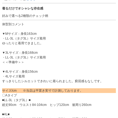
着るだけでオシャレな存在感
好みで選べる2種類のチェック柄
体型別コメント
▼Mサイズ：身長163cm
・LL-3L（タグ3L）サイズ着用
ゆったりと着用できました。
▼3Lサイズ：身長168cm
・LL-3L（タグ3L）サイズ着用
＜＜準備中＞＞
▼4Lサイズ：身長156cm
・4Lサイズ着用
すっきりしたシルエットできれいに着られました。窮屈感もなしです。
サイズ/cm ※当店は平置き実寸で計測しております。
〇Aタイプ
■LL-3L（タグ3L）■
総丈90cm ウエスト84-104cm ヒップ120cm 裾周り260cm
■4L■