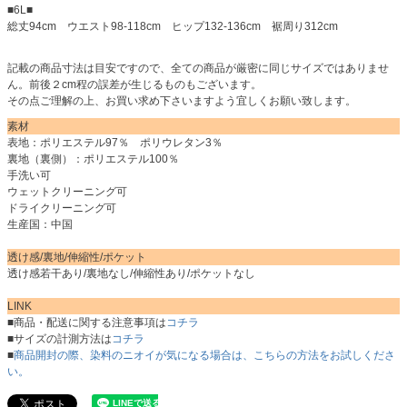
■6L■
総丈94cm ウエスト98-118cm ヒップ132-136cm 裾周り312cm
記載の商品寸法は目安ですので、全ての商品が厳密に同じサイズではありませ
ん。前後２cm程の誤差が生じるものもございます。
その点ご理解の上、お買い求め下さいますよう宜しくお願い致します。
素材
表地：ポリエステル97％ ポリウレタン3％
裏地（裏側）：ポリエステル100％
手洗い可
ウェットクリーニング可
ドライクリーニング可
生産国：中国
透け感/裏地/伸縮性/ポケット
透け感若干あり/裏地なし/伸縮性あり/ポケットなし
LINK
■商品・配送に関する注意事項は
コチラ
■サイズの計測方法は
コチラ
■
商品開封の際、染料のニオイが気になる場合は、こちらの方法をお試しくださ
い。