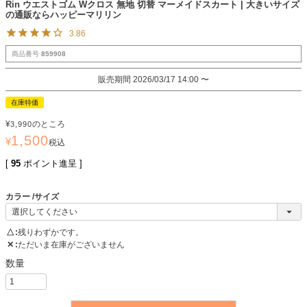
Rin ウエストゴム Wクロス 無地 切替 マーメイドスカート | 大きいサイズ
の通販ならハッピーマリリン
3.86
商品番号
859908
販売期間
2026/03/17 14:00
〜
在庫特価
¥
のところ
3,990
1,500
¥
税込
[
95
ポイント進呈 ]
カラー
サイズ
△
残りわずかです。
✕
ただいま在庫がございません