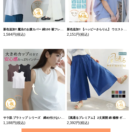
新色追加!! 魔法のお腹カバー 綿100 裾フレア Tシャツ | 大きいサイズの通販ならハッピーマリリン
新色追加!! 【ハッピーさらりん】 ウエストタック入り スッキリ魅せ コクーントップス | 大きいサイズの通販ならハッピーマリリン
1,584円
(税込)
2,151円
(税込)
サラ肌 ブラトップ シリーズ 締め付けない リブ タンクトップ | 大きいサイズの通販ならハッピーマリリン
【風通るプレミアム】 2丈展開 綿 楊柳 ギャザー フレア スカンツ 【ウェストゴム】 | 大きいサイズの通販ならハッピーマリリン
1,188円
(税込)
2,392円
(税込)