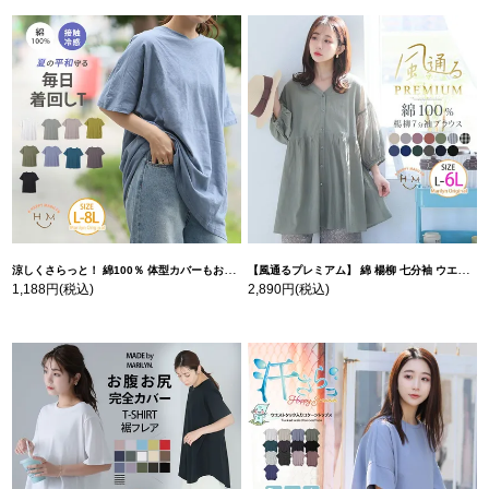
涼しくさらっと！ 綿100％ 体型カバーもお洒落も叶える 風合いコットン ゆるシルエット ドルマン | 大きいサイズの通販ならハッピーマリリン
【風通るプレミアム】 綿 楊柳 七分袖 ウエストギャザー ブラウス | 大きいサイズの通販ならハッピーマリリン
1,188円
(税込)
2,890円
(税込)