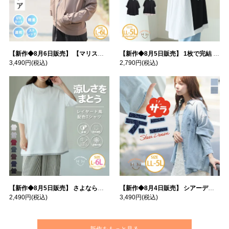
【新作◆8月6日販売】 【マリスポーツ】 運動初心者さんのための フード付き パーカー | 大きいサイズの通販ならハッピーマリリン
【新作◆8月5日販売】 1枚で完結 袖口＆バック フハク使い トップス | 大きいサイズの通販ならハッピーマリリン
3,490円
(税込)
2,790円
(税込)
【新作◆8月5日販売】 さよなら猛暑 涼しさを着る 遮熱 接触冷感 吸水・速乾 五分袖 コンフォートメッシュ 配色レイヤード 風ゆる Tシャツ | 大きいサイズの通販ならハッピーマリリン
【新作◆8月4日販売】 シアーデニムで お洒落に肌隠し | 大きいサイズの通販ならハッピーマリリン
2,490円
(税込)
3,490円
(税込)