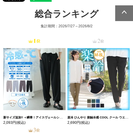
総合ランキング
ページトッ
ページトッ
集計期間：2026/7/27～2026/8/2
プへ
プへ
新サイズ追加!! ＜瞬寒！アイスヴェールシリーズ＞ 美脚 ジョガーパンツ 【ウェストゴム】 【ストレッチ】 | 大きいサイズの通販ならハッピーマリリン
楽冷 ひんやり 接触冷感 COOL クール ウエストゴム 楽ちん ストレッチ 美脚 レギパン 【ストレッチ】 | 大きいサイズの通販ならハッピーマリリン
2,093円
(税込)
2,690円
(税込)