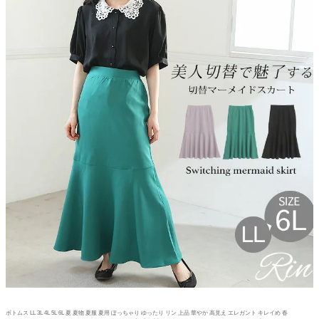
ボトムス LL 3L 4L 5L 6L 夏 夏物 夏服 夏用 ぽっちゃり ゆったり リン 上品 華やか 高見え エレガント キレイめ 春