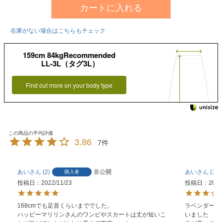
カートに入れる
在庫がない場合はこちらもチェック
159cm 84kgRecommended
LL-3L（タグ3L）
Find out more on your body type
3.86
7
あい
2
非公開
あい
1
購入者
投稿日
2022/11/23
投稿日
2022
168cmでも足首くらいまででした。

ラベンダーを
ハッピーマリリンさんのワンピやスカートは丈が短いこ
いました
