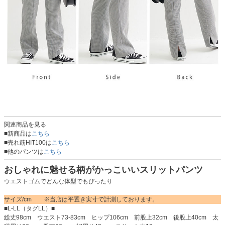
関連商品を見る
■新商品は
こちら
■売れ筋HIT100は
こちら
■他のパンツは
こちら
おしゃれに魅せる柄がかっこいいスリットパンツ
ウエストゴムでどんな体型でもぴったり
サイズ/cm ※当店は平置き実寸で計測しております。
■L-LL（タグLL）■
総丈98cm ウエスト73-83cm ヒップ106cm 前股上32cm 後股上40cm 太