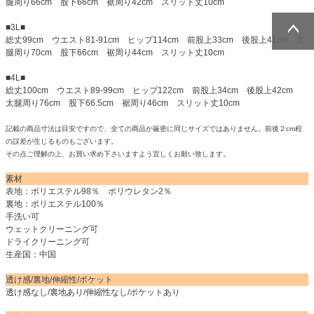
腿周り66cm 股下66cm 裾周り42cm スリット丈10cm
■3L■
総丈99cm ウエスト81-91cm ヒップ114cm 前股上33cm 後股上41cm 太
腿周り70cm 股下66cm 裾周り44cm スリット丈10cm
ページトッ
ページトッ
プへ
プへ
■4L■
総丈100cm ウエスト89-99cm ヒップ122cm 前股上34cm 後股上42cm
太腿周り76cm 股下66.5cm 裾周り46cm スリット丈10cm
記載の商品寸法は目安ですので、全ての商品が厳密に同じサイズではありません。前後２cm程
の誤差が生じるものもございます。
その点ご理解の上、お買い求め下さいますよう宜しくお願い致します。
素材
表地：ポリエステル98％ ポリウレタン2％
裏地：ポリエステル100％
手洗い可
ウェットクリーニング可
ドライクリーニング可
生産国：中国
透け感/裏地/伸縮性/ポケット
透け感なし/裏地あり/伸縮性なし/ポケットあり