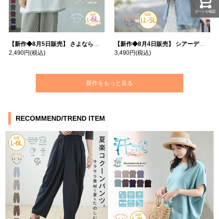
カートを確認
【新作◆8月5日販売】 さよなら猛暑 涼しさを着る 遮熱 接触冷感 吸水・速乾 五分袖 コンフォートメッシュ 配色レイヤード 風ゆる Tシャツ | 大きいサイズの通販ならハッピーマリリン
【新作◆8月4日販売】 シアーデニムで お洒落に肌隠し | 大きいサイズの通販ならハッピーマリリン
2,490円
(税込)
3,490円
(税込)
新作をもっと見る
RECOMMEND/TREND ITEM