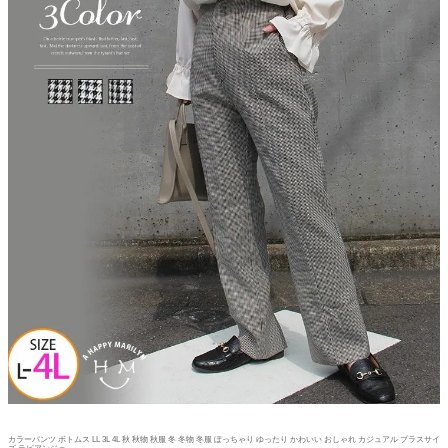
カラーパンツ ボトムス LL 3L 4L 秋 秋物 秋服 冬 冬物 冬服 ぽっちゃり ゆったり かわいい おしゃれ カジュアル プラスサイ