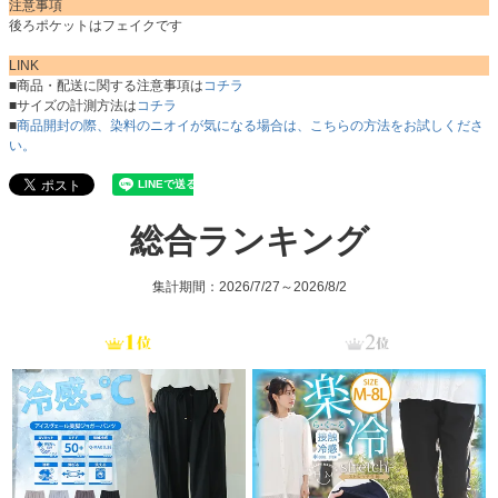
注意事項
後ろポケットはフェイクです
LINK
■商品・配送に関する注意事項は
コチラ
■サイズの計測方法は
コチラ
■
商品開封の際、染料のニオイが気になる場合は、こちらの方法をお試しくださ
い。
総合ランキング
集計期間：2026/7/27～2026/8/2