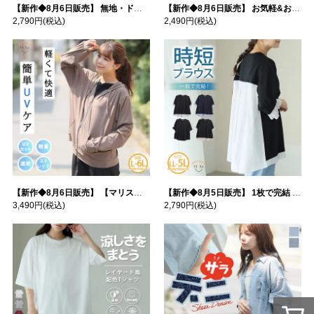
【新作◆8月6日販売】 無地・ドット柄から選べる 忍ばせ 活躍 シアー カーデ | 大きいサイズの通販ならハッピーマリリン
【新作◆8月6日販売】 お気軽&お手軽 選べるデザイン 接触冷感 レイヤード風 コットン トップス | 大きいサイズの通販ならハッピーマリリン
2,790円
(税込)
2,490円
(税込)
【新作◆8月6日販売】 【マリスポーツ】 運動初心者さんのための フード付き パーカー | 大きいサイズの通販ならハッピーマリリン
【新作◆8月5日販売】 1枚で完結 袖口＆バック フハク使い トップス | 大きいサイズの通販ならハッピーマリリン
3,490円
(税込)
2,790円
(税込)