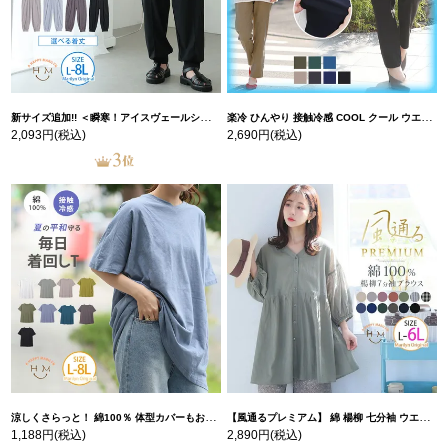
新サイズ追加!! ＜瞬寒！アイスヴェールシリーズ＞ 美脚 ジョガーパンツ 【ウェストゴム】 【ストレッチ】 | 大きいサイズの通販ならハッピーマリリン
楽冷 ひんやり 接触冷感 COOL クール ウエストゴム 楽ちん ストレッチ 美脚 レギパン 【ストレッチ】 | 大きいサイズの通販ならハッピーマリリン
2,093円
(税込)
2,690円
(税込)
涼しくさらっと！ 綿100％ 体型カバーもお洒落も叶える 風合いコットン ゆるシルエット ドルマン | 大きいサイズの通販ならハッピーマリリン
【風通るプレミアム】 綿 楊柳 七分袖 ウエストギャザー ブラウス | 大きいサイズの通販ならハッピーマリリン
1,188円
(税込)
2,890円
(税込)