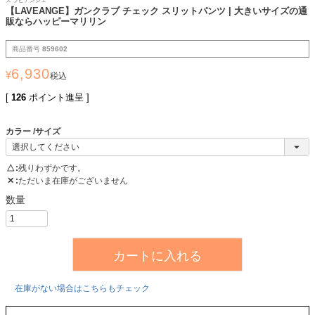
ズ ラビアンジェ
【LAVEANGE】ガンクラブ チェック スリットパンツ | 大きいサイズの通
販ならハッピーマリリン
商品番号
859602
6,930
¥
税込
[
126
ポイント進呈 ]
カラー
サイズ
△
残りわずかです。
✕
ただいま在庫がございません
カートに入れる
在庫がない場合はこちらもチェック