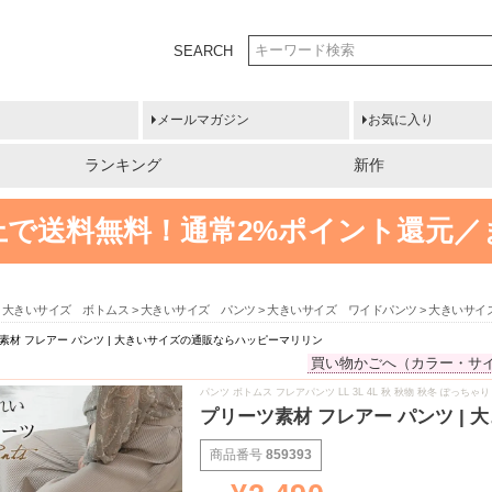
SEARCH
メールマガジン
お気に入り
ランキング
新作
円以上で送料無料！
通常2%ポイント還元／
大きいサイズ ボトムス
大きいサイズ パンツ
大きいサイズ ワイドパンツ
大きいサイズ
素材 フレアー パンツ | 大きいサイズの通販ならハッピーマリリン
買い物かごへ（カラー・サ
パンツ ボトムス フレアパンツ LL 3L 4L 秋 秋物 秋冬 ぽっ
プリーツ素材 フレアー パンツ |
商品番号
859393