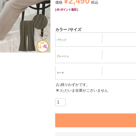
¥
2,490
価格
税込
[
45
ポイント進呈 ]
カラー
サイズ
ブラック
グレージュ
カーキ
△
残りわずかです。
✕
ただいま在庫がございません