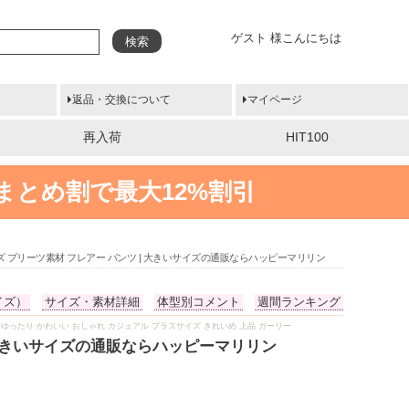
ゲスト 様こんにちは
検索
返品・交換について
マイページ
再入荷
HIT100
まとめ割で最大12%割引
 プリーツ素材 フレアー パンツ | 大きいサイズの通販ならハッピーマリリン
イズ）
サイズ・素材詳細
体型別コメント
週間ランキング
ちゃり ゆったり かわいい おしゃれ カジュアル プラスサイズ きれいめ 上品 ガーリー
 大きいサイズの通販ならハッピーマリリン