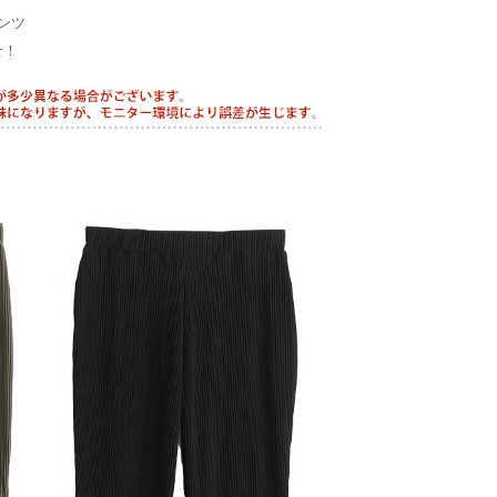
ンツ
せ！