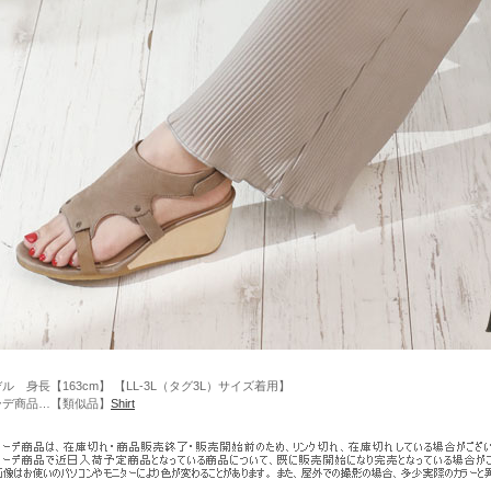
ル 身長【163cm】 【LL-3L（タグ3L）サイズ着用】
ーデ商品…【類似品】
Shirt