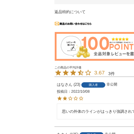
返品特約について
3.67
3
はな
23
非公開
購入者
投稿日
2022/10/08
思いの外体のラインがはっきり強調され