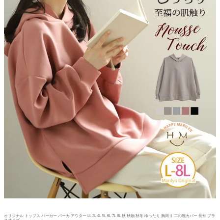
オリジナル トップス パーカー パーカ アウター LL 3L 4L 5L 6L 7L 8L 秋 秋物 秋冬 ゆったり 胸周り 二の腕カバー 長袖 プラ