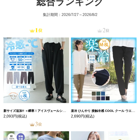
総合ランキング
集計期間：2026/7/27～2026/8/2
新サイズ追加!! ＜瞬寒！アイスヴェールシリーズ＞ 美脚 ジョガーパンツ 【ウェストゴム】 【ストレッチ】 | 大きいサイズの通販ならハッピーマリリン
楽冷 ひんやり 接触冷感 COOL クール ウエストゴム 楽ちん ストレッチ 美脚 レギパン 【ストレッチ】 | 大きいサイズの通販ならハッピーマリリン
2,093円
(税込)
2,690円
(税込)