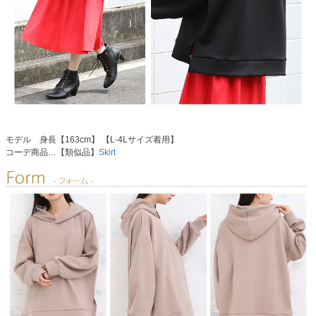
モデル 身長【163cm】 【L-4Lサイズ着用】
コーデ商品…【類似品】
Skirt