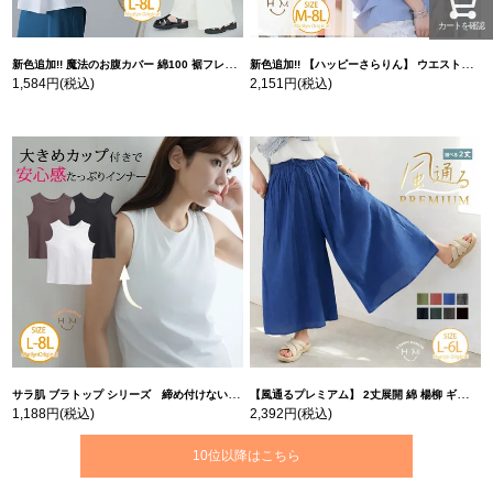
カートを確認
新色追加!! 魔法のお腹カバー 綿100 裾フレア Tシャツ | 大きいサイズの通販ならハッピーマリリン
新色追加!! 【ハッピーさらりん】 ウエストタック入り スッキリ魅せ コクーントップス | 大きいサイズの通販ならハッピーマリリン
1,584円
(税込)
2,151円
(税込)
サラ肌 ブラトップ シリーズ 締め付けない リブ タンクトップ | 大きいサイズの通販ならハッピーマリリン
【風通るプレミアム】 2丈展開 綿 楊柳 ギャザー フレア スカンツ 【ウェストゴム】 | 大きいサイズの通販ならハッピーマリリン
1,188円
(税込)
2,392円
(税込)
10位以降はこちら