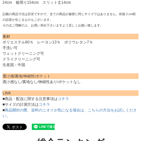
24cm 裾周り154cm スリット丈14cm
記載の商品寸法は目安ですので、全ての商品が厳密に同じサイズではありません。前後２cm程
の誤差が生じるものもございます。
その点ご理解の上、お買い求め下さいますよう宜しくお願い致します。
素材
ポリエステル80％ レーヨン13％ ポリウレタン7％
手洗い可
ウェットクリーニング可
ドライクリーニング可
生産国：中国
透け感/裏地/伸縮性/ポケット
透け感なし/裏地なし/伸縮性あり/ポケットなし
LINK
■商品・配送に関する注意事項は
コチラ
■サイズの計測方法は
コチラ
■
商品開封の際、染料のニオイが気になる場合は、こちらの方法をお試しくださ
い。