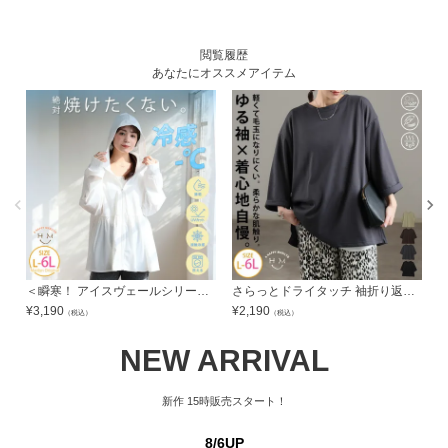
閲覧履歴
あなたにオススメアイテム
＜瞬寒！ アイスヴェールシリーズ＞ 99.9%UVカットティアード パーカー | 大きいサイズの通販ならハッピーマリリン
さらっとドライタッチ 袖折り返し 七分袖 ゆったり プルオーバー | 大きいサイズの通販ならハッピーマリリン
¥
3,190
¥
2,190
¥
（税込）
（税込）
NEW ARRIVAL
新作
15時販売スタート！
8/6UP