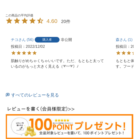
4.60
20
チコ
56
非公開
森
1
購入者
投稿日
2022/12/02
投稿日
2022
肌触りがめちゃくちゃいいです。ただ、もともと太って
もともと体が
いるのがもっと大きく見える（➰〰➰）ﾉ
す。フードも
すべてのレビューを見る