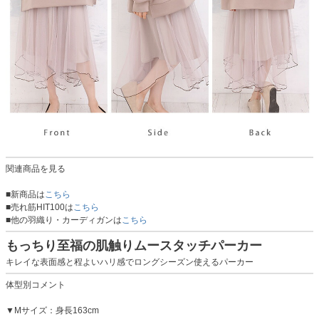
関連商品を見る
■新商品は
こちら
■売れ筋HIT100は
こちら
■他の羽織り・カーディガンは
こちら
もっちり至福の肌触りムースタッチパーカー
キレイな表面感と程よいハリ感でロングシーズン使えるパーカー
体型別コメント
▼Mサイズ：身長163cm