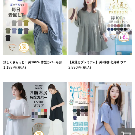
涼しくさらっと！ 綿100％ 体型カバーもお洒落も叶える 風合いコットン ゆるシルエット ドルマン | 大きいサイズの通販ならハッピーマリリン
【風通るプレミアム】 綿 楊柳 七分袖 ウエストギャザー ブラウス | 大きいサイズの通販ならハッピーマリリン
1,188円
(税込)
2,890円
(税込)