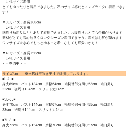
・L-4Lサイズ着用
とてもゆったりと着用できました。私のサイズ感だとメンズライクに着用できま
す！
▼3Lサイズ：身長168cm
・L-4Lサイズ着用
胸周り袖周りゆとりありで着用できました。お腹周りもとても余裕があります！
素材がとても着心地良くロングシーズン着用できそう。着丈はお尻が隠れます！
ワンサイズ大きめでもっとゆるっと着こなしても可愛いかも！
▼4Lサイズ：身長156cm
・L-4Lサイズ着用
＜＜準備中＞＞
サイズ/cm ※当店は平置き実寸で計測しております。
■L-4L■
身丈69cm バスト134cm 肩幅64cm 袖切替部分周り53cm 袖口周り
22cm 裾周り134cm スリット丈14cm
■5L-6L■
身丈70cm バスト144cm 肩幅67cm 袖切替部分周り55cm 袖口周り
23cm 裾周り144cm スリット丈14cm
■7L-8L■
身丈72cm バスト154cm 肩幅70cm 袖切替部分周り57cm 袖口周り