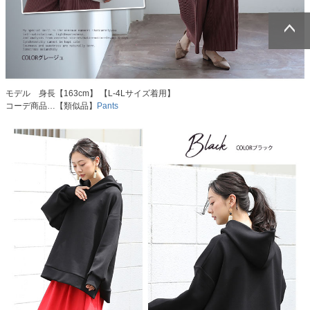
ページトッ
ページトッ
プへ
プへ
モデル 身長【163cm】 【L-4Lサイズ着用】
コーデ商品…【類似品】
Pants