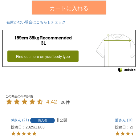
カートに入れる
在庫がない場合はこちらもチェック
159cm 85kgRecommended
3L
Find out more on your body type
4.42
26
pi
21
非公開
菫
102
購入者
投稿日
2025/11/03
投稿日
2025