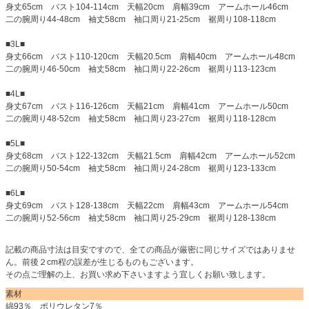
身丈65cm バスト104-114cm 天幅20cm 肩幅39cm アームホール46cm
二の腕周り44-48cm 袖丈58cm 袖口周り21-25cm 裾周り108-118cm
■3L■
身丈66cm バスト110-120cm 天幅20.5cm 肩幅40cm アームホール48cm
二の腕周り46-50cm 袖丈58cm 袖口周り22-26cm 裾周り113-123cm
■4L■
身丈67cm バスト116-126cm 天幅21cm 肩幅41cm アームホール50cm
二の腕周り48-52cm 袖丈58cm 袖口周り23-27cm 裾周り118-128cm
■5L■
身丈68cm バスト122-132cm 天幅21.5cm 肩幅42cm アームホール52cm
二の腕周り50-54cm 袖丈58cm 袖口周り24-28cm 裾周り123-133cm
■6L■
身丈69cm バスト128-138cm 天幅22cm 肩幅43cm アームホール54cm
二の腕周り52-56cm 袖丈58cm 袖口周り25-29cm 裾周り128-138cm
記載の商品寸法は目安ですので、全ての商品が厳密に同じサイズではありませ
ん。前後２cm程の誤差が生じるものもございます。
その点ご理解の上、お買い求め下さいますよう宜しくお願い致します。
素材
綿93％ ポリウレタン7％