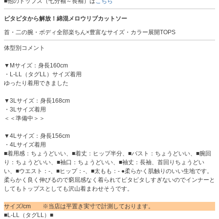
■他のトップス（七分袖～長袖）は
こちら
ピタピタから解放！綿混メロウリブカットソー
首・二の腕・ボディ全部楽ちん×豊富なサイズ・カラー展開TOPS
体型別コメント
▼Mサイズ：身長160cm
・L-LL（タグLL）サイズ着用
ゆったり着用できました
▼3Lサイズ：身長168cm
・3Lサイズ着用
＜＜準備中＞＞
▼4Lサイズ：身長156cm
・4Lサイズ着用
■着用感：ちょうどいい、■着丈：ヒップ半分、■バスト：ちょうどいい、■腕回
り：ちょうどいい、■袖口：ちょうどいい、■袖丈：長袖、首回りちょうどい
い、■ウエスト：-、■ヒップ：-、■太もも：- ●柔らかく肌触りのいい生地です。
柔らかく良く伸びるので窮屈感なく着られてピタピタしすぎないのでインナーと
してもトップスとしても沢山着まわせそうです。
サイズ/cm ※当店は平置き実寸で計測しております。
■L-LL（タグLL）■