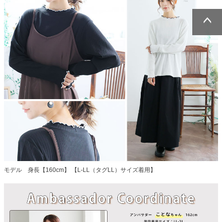
ページトッ
ページトッ
プへ
プへ
モデル 身長【160cm】 【L-LL（タグLL）サイズ着用】