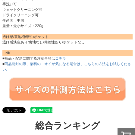
手洗い可
ウェットクリーニング可
ドライクリーニング可
生産国：中国
重量：最小サイズ：220g
透け感/裏地/伸縮性/ポケット
透け感淡色あり/裏地なし/伸縮性あり/ポケットなし
LINK
■商品・配送に関する注意事項は
コチラ
■
商品開封の際、染料のニオイが気になる場合は、こちらの方法をお試しくださ
い。
総合ランキング