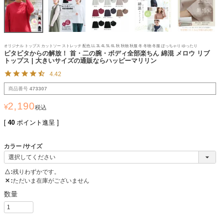
オリジナル トップス カットソー ストレッチ 配色 LL 3L 4L 5L 6L 秋 秋物 秋服 冬 冬物 冬服 ぽっちゃり ゆったり
ピタピタからの解放！ 首・二の腕・ボディ全部楽ちん 綿混 メロウ リブ
トップス | 大きいサイズの通販ならハッピーマリリン
4.42
商品番号
473307
2,190
¥
税込
[
40
ポイント進呈 ]
カラー
サイズ
△
残りわずかです。
✕
ただいま在庫がございません