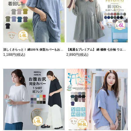
涼しくさらっと！ 綿100％ 体型カバーもお洒落も叶える 風合いコットン ゆるシルエット ドルマン | 大きいサイズの通販ならハッピーマリリン
【風通るプレミアム】 綿 楊柳 七分袖 ウエストギャザー ブラウス | 大きいサイズの通販ならハッピーマリリン
1,188円
(税込)
2,890円
(税込)