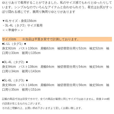
ゆとりありで着用することができました。私のサイズ感でもわりとゆったりして
います。シンプルなのでいろんなアイテムと合わせられそう。着丈はお尻がすっ
ぽり隠れる感じです。腕周り胸周りゆとりがあります
▼4Lサイズ：身長156cm
・3L-4L（タグ2）サイズ着用
＜＜準備中＞＞
サイズ/cm ※当店は平置き実寸で計測しております。
■L-LL（タグ1）■
身丈92cm バスト130cm 肩幅62cm 袖切替部分周り52cm 袖丈52cm 袖
口周り33cm 裾周り135cm
■3L-4L（タグ2）■
身丈94cm バスト138cm 肩幅64cm 袖切替部分周り54cm 袖丈54cm 袖
口周り34cm 裾周り143cm
■5L-6L（タグ3）■
身丈96cm バスト146cm 肩幅66cm 袖切替部分周り56cm 袖丈56cm 袖
口周り35cm 裾周り151cm
記載の商品寸法は目安ですので、全ての商品が厳密に同じサイズではありません。前後２cm程
の誤差が生じるものもございます。
その点ご理解の上、お買い求め下さいますよう宜しくお願い致します。