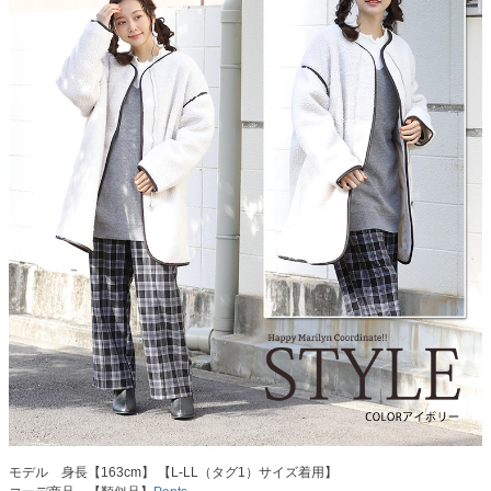
モデル 身長【163cm】 【L-LL（タグ1）サイズ着用】