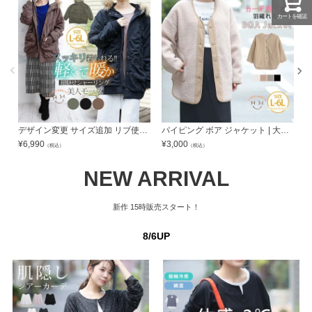
カートを確認
デザイン変更 サイズ追加 リブ使い 裏ボア 長袖 モッズコート | 大きいサイズの通販ならハッピーマリリン
パイピング ボア ジャケット | 大きいサイズの通販ならハッピーマリリン
¥
6,990
¥
3,000
¥
（税込）
（税込）
NEW ARRIVAL
新作
15時販売スタート！
8/6UP