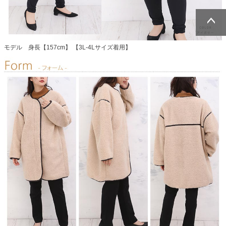
ページトッ
ページトッ
プへ
プへ
モデル 身長【157cm】 【3L-4Lサイズ着用】