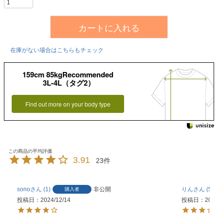
カートに入れる
在庫がない場合はこちらもチェック
159cm 85kgRecommended
3L-4L（タグ2）
Find out more on your body type
3.91
23
sono
1
非公開
りん
58
購入者
投稿日
2024/12/14
投稿日
2023