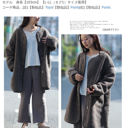
モデル 身長【163cm】 【L-LL（タグ1）サイズ着用】
コーデ商品…[左]【類似品】
Tops
/【類似品】
Pants
[右]【類似品】
Pants