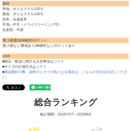
素材
表地：ポリエステル100％
裏地：ポリエステル100％
別布：合成皮革
手洗い不可（ドライクリーニング可）
生産国：中国
透け感/裏地/伸縮性/ポケット
透け感なし/裏地あり/伸縮性なし/ポケットあり
LINK
■商品・配送に関する注意事項は
コチラ
■サイズの計測方法は
コチラ
■
商品開封の際、染料のニオイが気になる場合は、こちらの方法をお試しくださ
い。
総合ランキング
集計期間：2026/7/27～2026/8/2