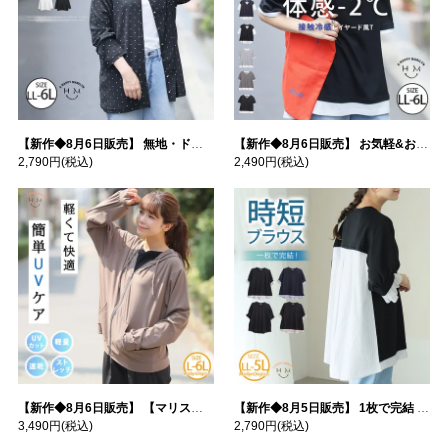
【新作◆8月6日販売】 無地・ドット柄から選べる 忍ばせ 活躍 シアー カーデ | 大きいサイズの通販ならハッピーマリリン
【新作◆8月6日販売】 お気軽&お手軽 選べるデザイン 接触冷感 レイヤード風 コットン トップス | 大きいサイズの通販ならハッピーマリリン
2,790円
(税込)
2,490円
(税込)
【新作◆8月6日販売】 【マリスポーツ】 運動初心者さんのための フード付き パーカー | 大きいサイズの通販ならハッピーマリリン
【新作◆8月5日販売】 1枚で完結 袖口＆バック フハク使い トップス | 大きいサイズの通販ならハッピーマリリン
3,490円
(税込)
2,790円
(税込)