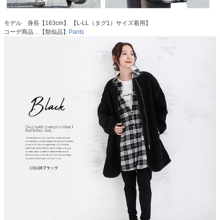
モデル 身長【163cm】 【L-LL（タグ1）サイズ着用】
コーデ商品…【類似品】
Pants