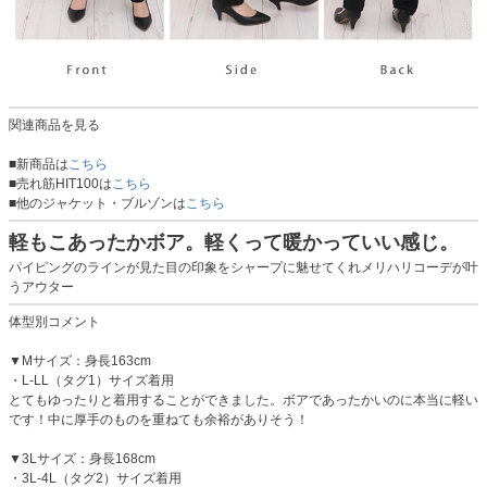
関連商品を見る
■新商品は
こちら
■売れ筋HIT100は
こちら
■他のジャケット・ブルゾンは
こちら
軽もこあったかボア。軽くって暖かっていい感じ。
パイピングのラインが見た目の印象をシャープに魅せてくれメリハリコーデが叶
うアウター
体型別コメント
▼Mサイズ：身長163cm
・L-LL（タグ1）サイズ着用
とてもゆったりと着用することができました。ボアであったかいのに本当に軽い
です！中に厚手のものを重ねても余裕がありそう！
▼3Lサイズ：身長168cm
・3L-4L（タグ2）サイズ着用