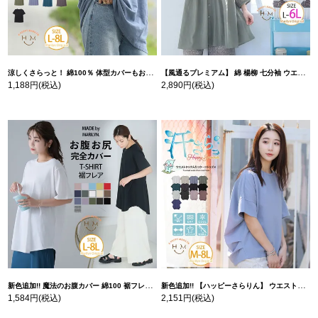
涼しくさらっと！ 綿100％ 体型カバーもお洒落も叶える 風合いコットン ゆるシルエット ドルマン | 大きいサイズの通販ならハッピーマリリン
【風通るプレミアム】 綿 楊柳 七分袖 ウエストギャザー ブラウス | 大きいサイズの通販ならハッピーマリリン
1,188円
(税込)
2,890円
(税込)
新色追加!! 魔法のお腹カバー 綿100 裾フレア Tシャツ | 大きいサイズの通販ならハッピーマリリン
新色追加!! 【ハッピーさらりん】 ウエストタック入り スッキリ魅せ コクーントップス | 大きいサイズの通販ならハッピーマリリン
1,584円
(税込)
2,151円
(税込)