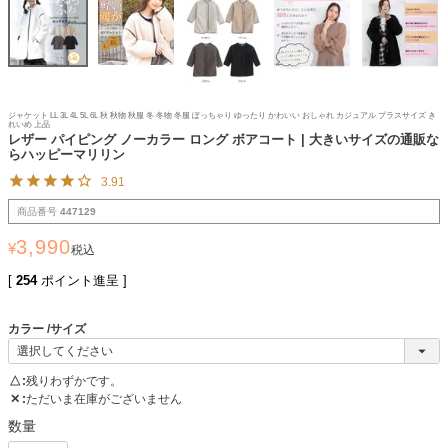
ジャケット LL 3L 4L 5L 6L 秋 秋物 秋服 冬 冬物 冬服 ぽっちゃり ゆったり かわいい おしゃれ カジュアル プラスサイズ き
れいめ 上品
レザー パイピング ノーカラー ロング ボアコート | 大きいサイズの通販な
らハッピーマリリン
3.91
商品番号
447129
3,990
¥
税込
[
254
ポイント進呈 ]
カラー
サイズ
△
残りわずかです。
✕
ただいま在庫がございません