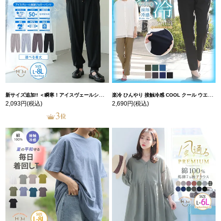
新サイズ追加!! ＜瞬寒！アイスヴェールシリーズ＞ 美脚 ジョガーパンツ 【ウェストゴム】 【ストレッチ】 | 大きいサイズの通販ならハッピーマリリン
楽冷 ひんやり 接触冷感 COOL クール ウエストゴム 楽ちん ストレッチ 美脚 レギパン 【ストレッチ】 | 大きいサイズの通販ならハッピーマリリン
2,093円
(税込)
2,690円
(税込)