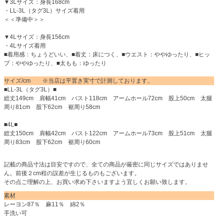
▼3Lサイズ：身長168cm
・LL-3L（タグ3L）サイズ着用
＜＜準備中＞＞
▼4Lサイズ：身長156cm
・4Lサイズ着用
■着用感：ちょうどいい、■着丈：床につく、■ウエスト：ややゆったり、■ヒッ
プ：ややゆったり、■太もも：ゆったり
サイズ/cm ※当店は平置き実寸で計測しております。
■LL-3L（タグ3L）■
総丈149cm 肩幅41cm バスト118cm アームホール72cm 股上50cm 太腿
周り81cm 股下62cm 裾周り58cm
■4L■
総丈150cm 肩幅42cm バスト122cm アームホール73cm 股上51cm 太腿
周り83cm 股下62cm 裾周り60cm
記載の商品寸法は目安ですので、全ての商品が厳密に同じサイズではありませ
ん。前後２cm程の誤差が生じるものもございます。
その点ご理解の上、お買い求め下さいますよう宜しくお願い致します。
素材
レーヨン87％ 麻11％ 綿2％
手洗い可