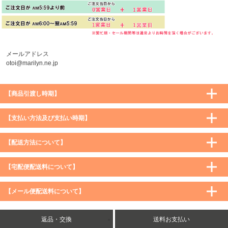
メールアドレス
otoi@marilyn.ne.jp
【商品引渡し時期】
【支払い方法及び支払い時期】
【配送方法について】
【宅配便配送料について】
購入価格 ／ 地域
通常
沖縄・離島など一部地域
【メール便配送料について】
5,900円（税込）未満
590円（税込）
1,200円（税込）
5,900円（税込）以上
購入価格 ／ 地域
全国一律
送料無料
返品・交換
送料お支払い
8,500円（税込）以上
無料
5,900円（税込）未満
260円（税込）