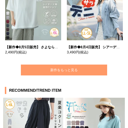
【新作◆8月5日販売】 さよなら猛暑 涼しさを着る 遮熱 接触冷感 吸水・速乾 五分袖 コンフォートメッシュ 配色レイヤード 風ゆる Tシャツ | 大きいサイズの通販ならハッピーマリリン
【新作◆8月4日販売】 シアーデニムで お洒落に肌隠し | 大きいサイズの通販ならハッピーマリリン
2,490円
(税込)
3,490円
(税込)
新作をもっと見る
RECOMMEND/TREND ITEM