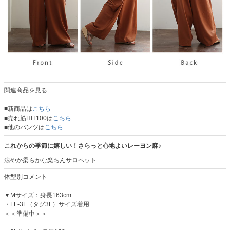
関連商品を見る
■新商品は
こちら
■売れ筋HIT100は
こちら
■他のパンツは
こちら
これからの季節に嬉しい！さらっと心地よいレーヨン麻♪
涼やか柔らかな楽ちんサロペット
体型別コメント
▼Mサイズ：身長163cm
・LL-3L（タグ3L）サイズ着用
＜＜準備中＞＞