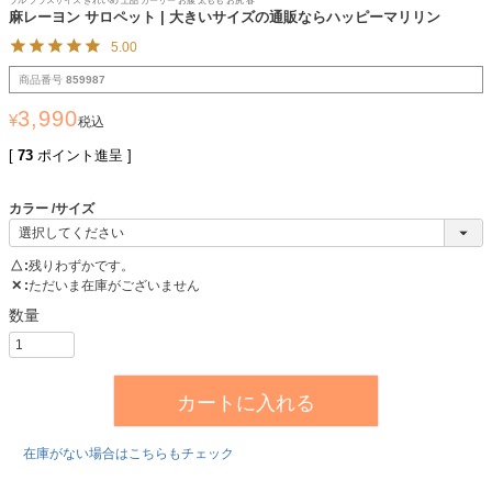
ラル プラスサイズ きれいめ 上品 ガーリー お腹 太もも お尻 春
麻レーヨン サロペット | 大きいサイズの通販ならハッピーマリリン
5.00
商品番号
859987
3,990
¥
税込
[
73
ポイント進呈 ]
カラー
サイズ
△
残りわずかです。
✕
ただいま在庫がございません
カートに入れる
在庫がない場合はこちらもチェック