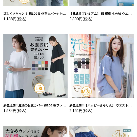
涼しくさらっと！ 綿100％ 体型カバーもお洒落も叶える 風合いコットン ゆるシルエット ドルマン | 大きいサイズの通販ならハッピーマリリン
【風通るプレミアム】 綿 楊柳 七分袖 ウエストギャザー ブラウス | 大きいサイズの通販ならハッピーマリリン
1,188円
(税込)
2,890円
(税込)
新色追加!! 魔法のお腹カバー 綿100 裾フレア Tシャツ | 大きいサイズの通販ならハッピーマリリン
新色追加!! 【ハッピーさらりん】 ウエストタック入り スッキリ魅せ コクーントップス | 大きいサイズの通販ならハッピーマリリン
1,584円
(税込)
2,151円
(税込)