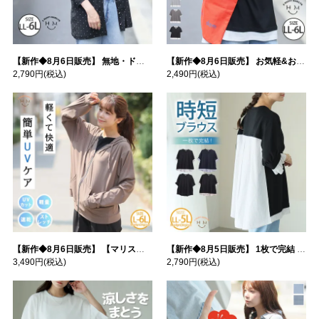
【新作◆8月6日販売】 無地・ドット柄から選べる 忍ばせ 活躍 シアー カーデ | 大きいサイズの通販ならハッピーマリリン
【新作◆8月6日販売】 お気軽&お手軽 選べるデザイン 接触冷感 レイヤード風 コットン トップス | 大きいサイズの通販ならハッピーマリリン
2,790円
(税込)
2,490円
(税込)
【新作◆8月6日販売】 【マリスポーツ】 運動初心者さんのための フード付き パーカー | 大きいサイズの通販ならハッピーマリリン
【新作◆8月5日販売】 1枚で完結 袖口＆バック フハク使い トップス | 大きいサイズの通販ならハッピーマリリン
3,490円
(税込)
2,790円
(税込)