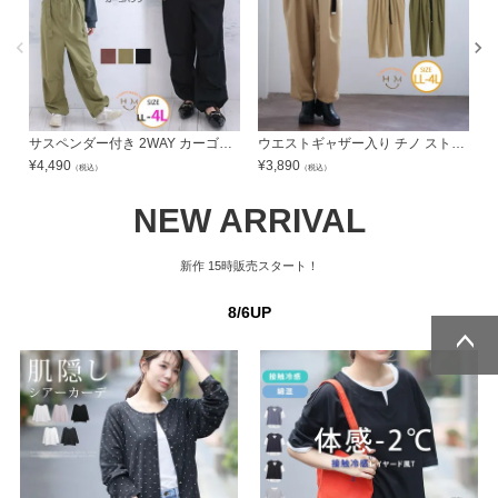
サスペンダー付き 2WAY カーゴパンツ | 大きいサイズの通販ならハッピーマリリン
ウエストギャザー入り チノ ストレートパンツ | 大きいサイズの通販ならハッピーマリリン
¥
4,490
¥
3,890
¥
（税込）
（税込）
NEW ARRIVAL
新作
15時販売スタート！
8/6UP
ページトッ
ページトッ
プへ
プへ