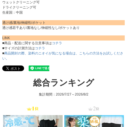
ウェットクリーニング可
ドライクリーニング可
生産国：中国
透け感/裏地/伸縮性/ポケット
透け感若干あり/裏地なし/伸縮性なし/ポケットあり
LINK
■商品・配送に関する注意事項は
コチラ
■サイズの計測方法は
コチラ
■
商品開封の際、染料のニオイが気になる場合は、こちらの方法をお試しくださ
い。
総合ランキング
集計期間：2026/7/27～2026/8/2