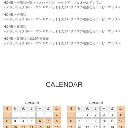
HOME
全商品一覧
大きいサイズ セットアップ＆オールインワン
大きいサイズ 麻レーヨン サロペット | 大きいサイズの通販ならハッピーマリリン
HOME
全商品
大きいサイズ 麻レーヨン サロペット | 大きいサイズの通販ならハッピーマリリン
HOME
新商品
大きいサイズ 麻レーヨン サロペット | 大きいサイズの通販ならハッピーマリリン
HOME
新商品
2026年夏新作
大きいサイズ 麻レーヨン サロペット | 大きいサイズの通販ならハッピーマリリン
CALENDAR
2026年8月
2026年9月
日
月
火
水
木
金
土
日
月
火
水
木
金
土
1
1
2
3
4
5
2
3
4
5
6
7
8
6
7
8
9
10
11
12
9
10
11
12
13
14
15
13
14
15
16
17
18
19