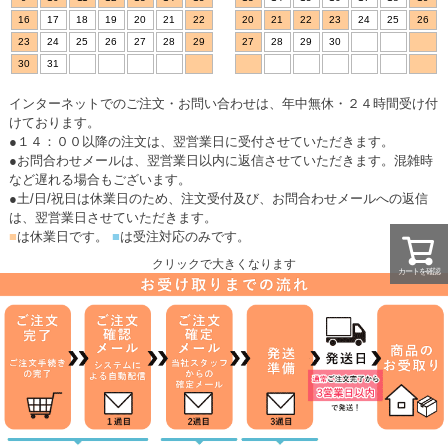
16
17
18
19
20
21
22
20
21
22
23
24
25
26
23
24
25
26
27
28
29
27
28
29
30
30
31
インターネットでのご注文・お問い合わせは、年中無休・２４時間受け付
けております。
●１４：００以降の注文は、翌営業日に受付させていただきます。
●お問合わせメールは、翌営業日以内に返信させていただきます。混雑時
など遅れる場合もございます。
●土/日/祝日は休業日のため、注文受付及び、お問合わせメールへの返信
は、翌営業日させていただきます。
■
は休業日です。
■
は受注対応のみです。
クリックで大きくなります
カートを確認