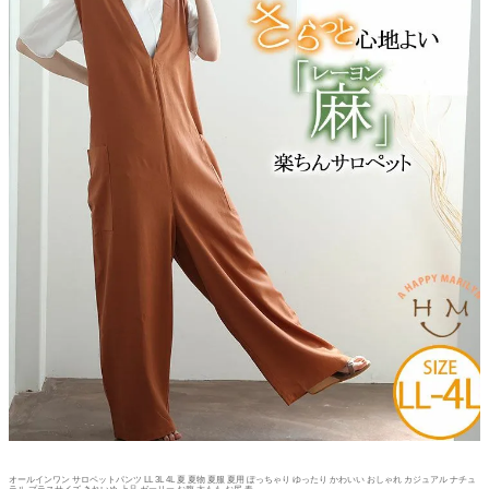
オールインワン サロペットパンツ LL 3L 4L 夏 夏物 夏服 夏用 ぽっちゃり ゆったり かわいい おしゃれ カジュアル ナチュ