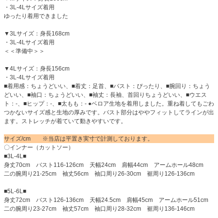
・3L-4Lサイズ着用
ゆったり着用できました
▼3Lサイズ：身長168cm
・3L-4Lサイズ着用
＜＜準備中＞＞
▼4Lサイズ：身長156cm
・3L-4Lサイズ着用
■着用感：ちょうどいい、■着丈：足首、■バスト：ぴったり、■腕回り：ちょう
どいい、■袖口：ちょうどいい、■袖丈：長袖、首回りちょうどいい、■ウエス
ト：-、■ヒップ：-、■太もも：- ●ベロア生地を着用しました。重ね着してもごわ
つかないサイズ感と生地の厚みです。バスト部分はややフィットしてラインが出
ます。ストレッチが着ていて動きやすいです。
サイズ/cm ※当店は平置き実寸で計測しております。
〇インナー（カットソー）
■3L-4L■
身丈70cm バスト116-126cm 天幅24cm 肩幅44cm アームホール48cm
二の腕周り21-25cm 袖丈56cm 袖口周り26-30cm 裾周り126-136cm
■5L-6L■
身丈72cm バスト126-136cm 天幅24.5cm 肩幅45cm アームホール51cm
二の腕周り23-27cm 袖丈57cm 袖口周り28-32cm 裾周り136-146cm