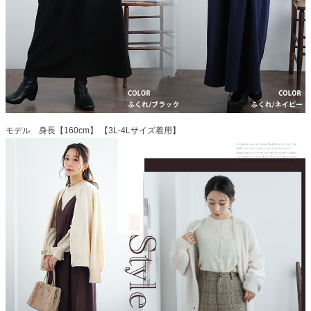
モデル 身長【160cm】 【3L-4Lサイズ着用】