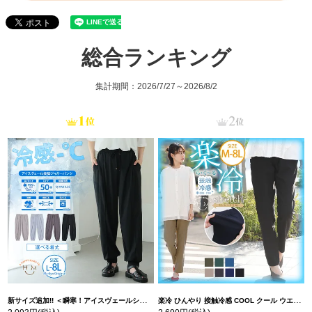
総合ランキング
集計期間：2026/7/27～2026/8/2
新サイズ追加!! ＜瞬寒！アイスヴェールシリーズ＞ 美脚 ジョガーパンツ 【ウェストゴム】 【ストレッチ】 | 大きいサイズの通販ならハッピーマリリン
楽冷 ひんやり 接触冷感 COOL クール ウエストゴム 楽ちん ストレッチ 美脚 レギパン 【ストレッチ】 | 大きいサイズの通販ならハッピーマリリン