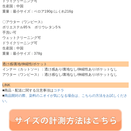
ドライクリーニング可
生産国：中国
重量：最小サイズ：ベロア190g /ふくれ216g
〇アウター（ワンピース）
ポリエステル95％ ポリウレタン5％
手洗い可
ウェットクリーニング可
ドライクリーニング可
生産国：中国
重量：最小サイズ：378g
透け感/裏地/伸縮性/ポケット
インナー（カットソー）：透け感あり/裏地なし/伸縮性あり/ポケットなし
アウター（ワンピース）：透け感なし/裏地なし/伸縮性あり/ポケットなし
LINK
■商品・配送に関する注意事項は
コチラ
■
商品開封の際、染料のニオイが気になる場合は、こちらの方法をお試しくださ
い。