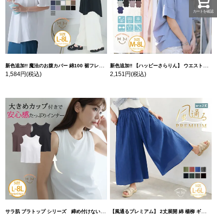
カートを確認
新色追加!! 魔法のお腹カバー 綿100 裾フレア Tシャツ | 大きいサイズの通販ならハッピーマリリン
新色追加!! 【ハッピーさらりん】 ウエストタック入り スッキリ魅せ コクーントップス | 大きいサイズの通販ならハッピーマリリン
1,584円
(税込)
2,151円
(税込)
サラ肌 ブラトップ シリーズ 締め付けない リブ タンクトップ | 大きいサイズの通販ならハッピーマリリン
【風通るプレミアム】 2丈展開 綿 楊柳 ギャザー フレア スカンツ 【ウェストゴム】 | 大きいサイズの通販ならハッピーマリリン