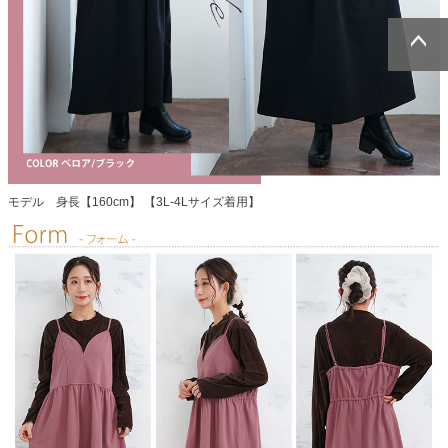
ページトッ
ページトッ
プへ
プへ
モデル 身長【160cm】 【3L-4Lサイズ着用】