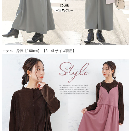
モデル 身長【160cm】 【3L-4Lサイズ着用】