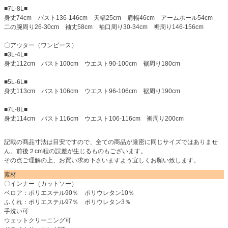
■7L-8L■
身丈74cm バスト136-146cm 天幅25cm 肩幅46cm アームホール54cm
二の腕周り26-30cm 袖丈58cm 袖口周り30-34cm 裾周り146-156cm
〇アウター（ワンピース）
■3L-4L■
身丈112cm バスト100cm ウエスト90-100cm 裾周り180cm
■5L-6L■
身丈113cm バスト106cm ウエスト96-106cm 裾周り190cm
■7L-8L■
身丈114cm バスト116cm ウエスト106-116cm 裾周り200cm
記載の商品寸法は目安ですので、全ての商品が厳密に同じサイズではありませ
ん。前後２cm程の誤差が生じるものもございます。
その点ご理解の上、お買い求め下さいますよう宜しくお願い致します。
素材
〇インナー（カットソー）
ベロア：ポリエステル90％ ポリウレタン10％
ふくれ：ポリエステル97％ ポリウレタン3％
手洗い可
ウェットクリーニング可