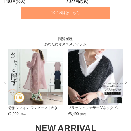
1,188円
(税込)
2,392円
(税込)
10位以降はこちら
閲覧履歴
あなたにオススメアイテム
楊柳 シフォン ワンピース | 大きいサイズの通販ならハッピーマリリン
ブラッシュフェザー Vネック ベスト | 大きいサイズの通販ならハッピーマリリン
¥
2,990
¥
3,490
¥
（税込）
（税込）
NEW ARRIVAL