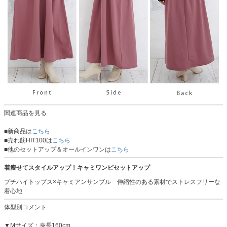
関連商品を見る
■新商品は
こちら
■売れ筋HIT100は
こちら
■他のセットアップ＆オールインワンは
こちら
着痩せてスタイルアップ！キャミワンピセットアップ
プチハイトップス×キャミアンサンブル 伸縮性のある素材でストレスフリーな
着心地
体型別コメント
▼Mサイズ：身長160cm