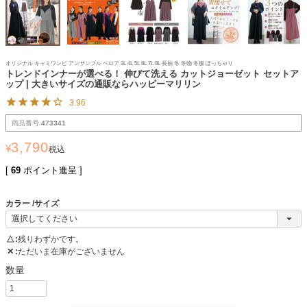
オリジナル キャミワンピ アンサンブル ベロア 3L 4L 5L 6L 7L 8L 長袖 冬 冬物 冬服 ぽっちゃり
トレンドインナーが選べる！ 伸びて洗える カットジョーゼット セットア
ップ | 大きいサイズの通販ならハッピーマリリン
3.96
商品番号
473341
3,790
¥
税込
[
69
ポイント進呈 ]
カラー
サイズ
△
残りわずかです。
✕
ただいま在庫がございません