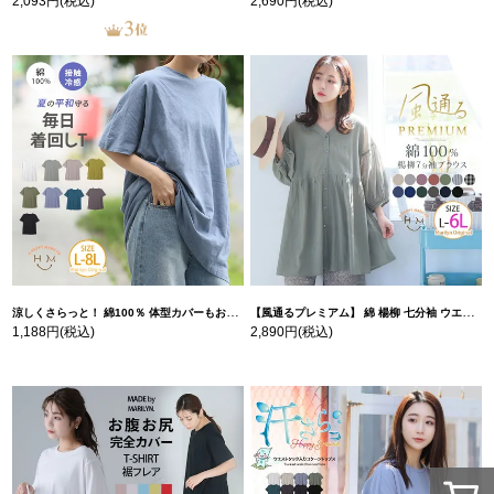
2,093円
(税込)
2,690円
(税込)
涼しくさらっと！ 綿100％ 体型カバーもお洒落も叶える 風合いコットン ゆるシルエット ドルマン | 大きいサイズの通販ならハッピーマリリン
【風通るプレミアム】 綿 楊柳 七分袖 ウエストギャザー ブラウス | 大きいサイズの通販ならハッピーマリリン
1,188円
(税込)
2,890円
(税込)