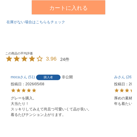
カートに入れる
在庫がない場合はこちらもチェック
3.96
24
moca
51
非公開
み
26
購入者
投稿日
2026/05/08
投稿日
2025
グレーを購入。

厚めの素材な
大当たり！

年も着たいと
スッキリしてみえて尚且つ可愛いくて品が良い。

着るたびテンション上がります。