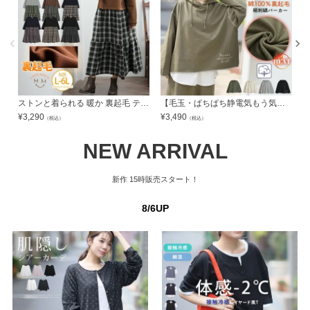
ストンと着られる 暖か 裏起毛 ティアードワンピース | 大きいサイズの通販ならハッピーマリリン
【毛玉・ぱちぱち静電気もう気にしない! 綿100％ 裏起毛】少し短丈 裾刺繍 パーカー | 大きいサイズの通販ならハッピーマリリン
¥
3,290
¥
3,490
¥
（税込）
（税込）
NEW ARRIVAL
新作
15時販売スタート！
8/6UP