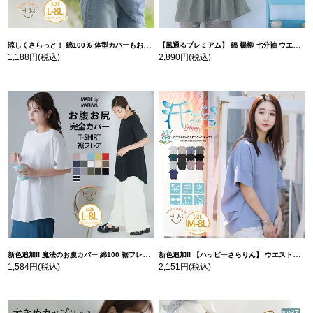
涼しくさらっと！ 綿100％ 体型カバーもお洒落も叶える 風合いコットン ゆるシルエット ドルマン | 大きいサイズの通販ならハッピーマリリン
【風通るプレミアム】 綿 楊柳 七分袖 ウエストギャザー ブラウス | 大きいサイズの通販ならハッピーマリリン
1,188円
(税込)
2,890円
(税込)
新色追加!! 魔法のお腹カバー 綿100 裾フレア Tシャツ | 大きいサイズの通販ならハッピーマリリン
新色追加!! 【ハッピーさらりん】 ウエストタック入り スッキリ魅せ コクーントップス | 大きいサイズの通販ならハッピーマリリン
1,584円
(税込)
2,151円
(税込)