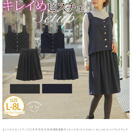
オリジナル セットアップ LL 3L 4L 5L 6L 7L 8L 春 春物 春服 ぽっちゃり ゆったり かわいい おしゃれ カジュアル ナチュラ