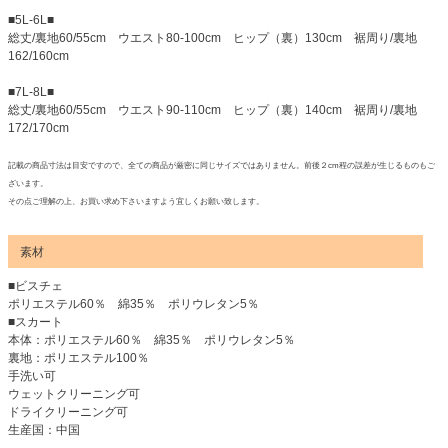
■5L-6L■
総丈/裏地60/55cm ウエスト80-100cm ヒップ（裏）130cm 裾周り/裏地
162/160cm
■7L-8L■
総丈/裏地60/55cm ウエスト90-110cm ヒップ（裏）140cm 裾周り/裏地
172/170cm
記載の商品寸法は目安ですので、全ての商品が厳密に同じサイズではありません。前後２cm程の誤差が生じるものもご
ざいます。
その点ご理解の上、お買い求め下さいますよう宜しくお願い致します。
素材
■ビスチェ
ポリエステル60％ 綿35％ ポリウレタン5％
■スカート
本体：ポリエステル60％ 綿35％ ポリウレタン5％
裏地：ポリエステル100％
手洗い可
ウェットクリーニング可
ドライクリーニング可
生産国：中国