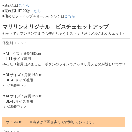
■新商品は
こちら
■売れ筋HIT100は
こちら
■他のセットアップ＆オールインワンは
こちら
マリリンオリジナル ビスチェセットアップ
セットでもアンサンブルでも使えちゃう！スッキリだけど愛されシルエット♪
体型別コメント
▼Mサイズ：身長160cm
・L-LLサイズ着用
ゆったり着用出来ました。ボタンのラインでスッキリ見えるのが嬉しいです！！
▼3Lサイズ：身長168cm
・3L-4Lサイズ着用
＜＜準備中＞＞
▼4Lサイズ：身長163cm
・3L-4Lサイズ着用
＜＜準備中＞＞
サイズ/cm ※当店は平置き実寸で計測しております。
〇ビスチェ