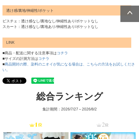
透け感/裏地/伸縮性/ポケット
ビスチェ：透け感なし/裏地なし/伸縮性あり/ポケットなし
ページトッ
ページトッ
スカート：透け感なし/裏地あり/伸縮性あり/ポケットなし
プへ
プへ
LINK
■商品・配送に関する注意事項は
コチラ
■サイズの計測方法は
コチラ
■
商品開封の際、染料のニオイが気になる場合は、こちらの方法をお試しくださ
い。
総合ランキング
集計期間：2026/7/27～2026/8/2