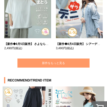
【新作◆8月5日販売】 さよなら猛暑 涼しさを着る 遮熱 接触冷感 吸水・速乾 五分袖 コンフォートメッシュ 配色レイヤード 風ゆる Tシャツ | 大きいサイズの通販ならハッピーマリリン
【新作◆8月4日販売】 シアーデニムで お洒落に肌隠し | 大きいサイズの通販ならハッピーマリリン
2,490円
(税込)
3,490円
(税込)
新作をもっと見る
RECOMMEND/TREND ITEM