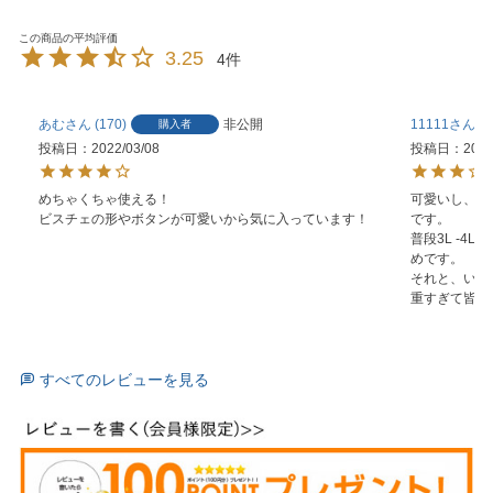
3.25
4
あむ
170
非公開
11111
4
購入者
投稿日
2022/03/08
投稿日
2020
めちゃくちゃ使える！

可愛いし、上
ビスチェの形やボタンが可愛いから気に入っています！
です。

普段3L -4
めです。

それと、いい
重すぎて皆下
すべてのレビューを見る