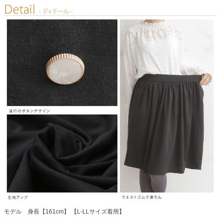
モデル 身長【161cm】 【L-LLサイズ着用】