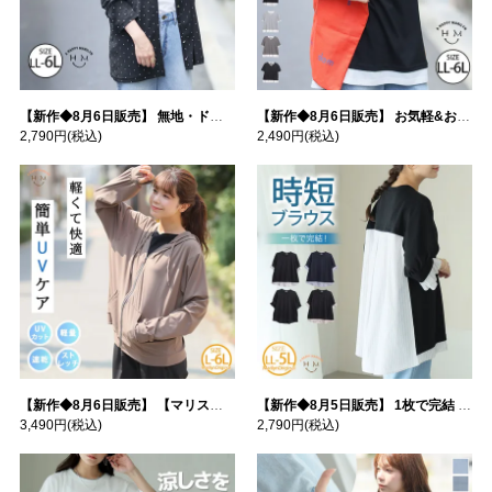
【新作◆8月6日販売】 無地・ドット柄から選べる 忍ばせ 活躍 シアー カーデ | 大きいサイズの通販ならハッピーマリリン
【新作◆8月6日販売】 お気軽&お手軽 選べるデザイン 接触冷感 レイヤード風 コットン トップス | 大きいサイズの通販ならハッピーマリリン
2,790円
(税込)
2,490円
(税込)
【新作◆8月6日販売】 【マリスポーツ】 運動初心者さんのための フード付き パーカー | 大きいサイズの通販ならハッピーマリリン
【新作◆8月5日販売】 1枚で完結 袖口＆バック フハク使い トップス | 大きいサイズの通販ならハッピーマリリン
3,490円
(税込)
2,790円
(税込)