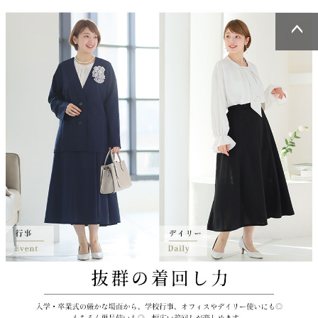
ページトッ
ページトッ
プへ
プへ