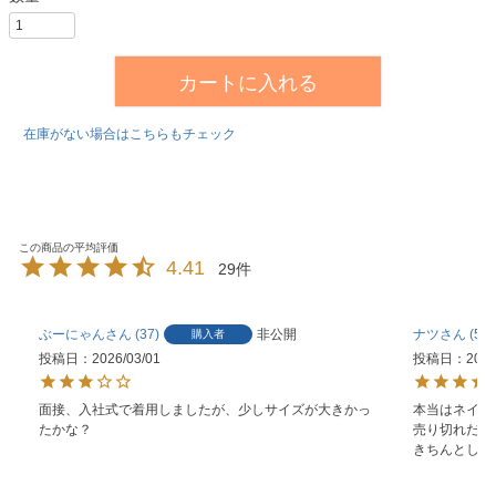
カートに入れる
在庫がない場合はこちらもチェック
4.41
29
ぶーにゃん
37
非公開
ナツ
57
購入者
投稿日
2026/03/01
投稿日
2025
面接、入社式で着用しましたが、少しサイズが大きかっ
本当はネイビ
たかな？
売り切れだっ
きちんとして