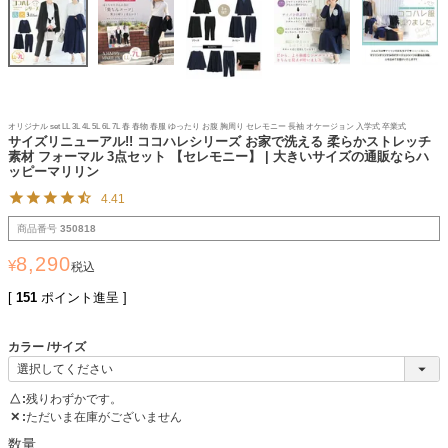
オリジナル set LL 3L 4L 5L 6L 7L 春 春物 春服 ゆったり お腹 胸周り セレモニー 長袖 オケージョン 入学式 卒業式
サイズリニューアル!! ココハレシリーズ お家で洗える 柔らかストレッチ
素材 フォーマル 3点セット 【セレモニー】 | 大きいサイズの通販ならハ
ッピーマリリン
4.41
商品番号
350818
8,290
¥
税込
[
151
ポイント進呈 ]
カラー
サイズ
△
残りわずかです。
✕
ただいま在庫がございません