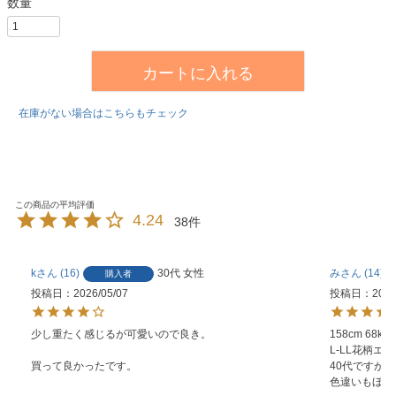
カートに入れる
在庫がない場合はこちらもチェック
4.24
38
k
16
30代
女性
み
14
購入者
投稿日
2026/05/07
投稿日
2026
少し重たく感じるが可愛いので良き。

158cm 68kg

L-LL花柄エク
買って良かったです。
40代ですが素
色違いもほし