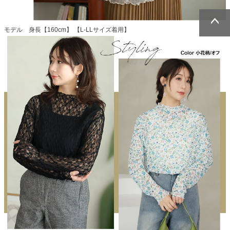
モデル 身長【160cm】 【L-LLサイズ着用】
ページトッ
ページトッ
プへ
プへ