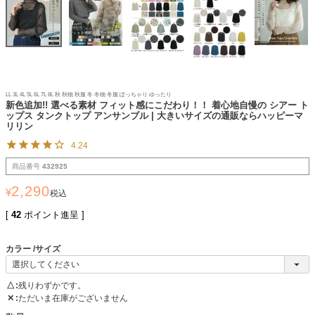
LL 3L 4L 5L 6L 7L 8L 秋 秋物 秋服 冬 冬物 冬服 ぽっちゃり ゆったり
新色追加!! 選べる素材 フィット感にこだわり！！ 着心地自慢の シアー ト
ップス タンクトップ アンサンブル | 大きいサイズの通販ならハッピーマ
リリン
4.24
商品番号
432925
2,290
¥
税込
[
42
ポイント進呈 ]
カラー
サイズ
△
残りわずかです。
✕
ただいま在庫がございません