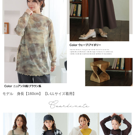
モデル 身長【160cm】 【L-LLサイズ着用】