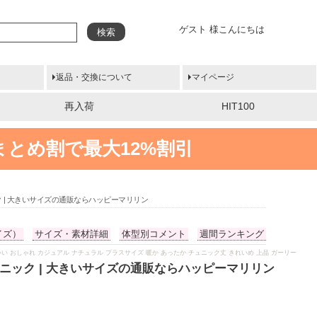
ゲスト 様こんにちは
検索
返品・交換について
マイページ
再入荷
HIT100
まとめ割で最大12%割引
 | 大きいサイズの通販ならハッピーマリリン
イズ）
サイズ・素材詳細
体型別コメント
週間ランキング
 かわいい おしゃれ カジュアル ナチュラル プラスサイズ 暖か あったか チュニック丈 きれいめ 上品 ガーリー
ニック | 大きいサイズの通販ならハッピーマリリン