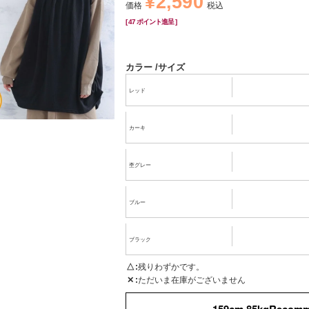
¥
2,590
価格
税込
[
47
ポイント進呈 ]
カラー
サイズ
レッド
カーキ
杢グレー
ブルー
ブラック
△
残りわずかです。
✕
ただいま在庫がございません