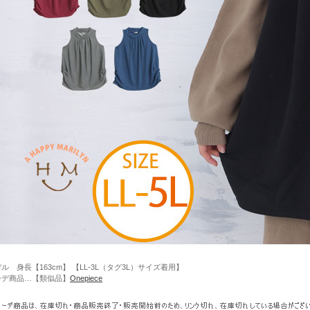
ル 身長【163cm】 【LL-3L（タグ3L）サイズ着用】
ーデ商品…【類似品】
Onepiece