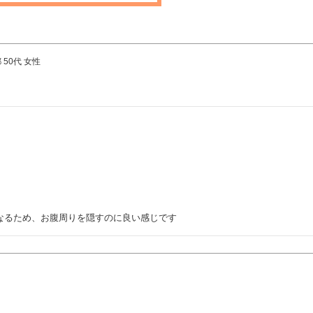
都
50代
女性
なるため、お腹周りを隠すのに良い感じです