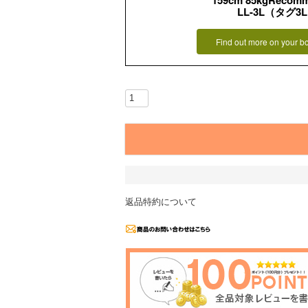
159cm 85kgRecom
LL-3L（タグ3
Find out more on your b
返品特約について