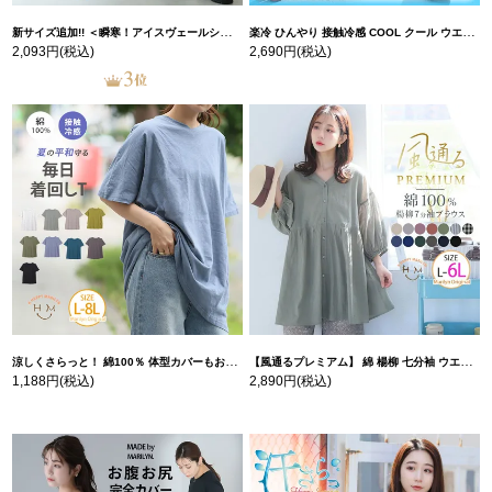
新サイズ追加!! ＜瞬寒！アイスヴェールシリーズ＞ 美脚 ジョガーパンツ 【ウェストゴム】 【ストレッチ】 | 大きいサイズの通販ならハッピーマリリン
楽冷 ひんやり 接触冷感 COOL クール ウエストゴム 楽ちん ストレッチ 美脚 レギパン 【ストレッチ】 | 大きいサイズの通販ならハッピーマリリン
2,093円
(税込)
2,690円
(税込)
涼しくさらっと！ 綿100％ 体型カバーもお洒落も叶える 風合いコットン ゆるシルエット ドルマン | 大きいサイズの通販ならハッピーマリリン
【風通るプレミアム】 綿 楊柳 七分袖 ウエストギャザー ブラウス | 大きいサイズの通販ならハッピーマリリン
1,188円
(税込)
2,890円
(税込)