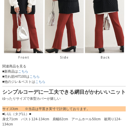
関連商品を見る
■新商品は
こちら
■売れ筋HIT100は
こちら
■他のジレ＆ベストは
こちら
シンプルコーデに一工夫できる網目がかわいいニット
ゆったりサイズで体型カバーが嬉しい
サイズ/cm ※当店は平置き実寸で計測しております。
■L-LL（タグLL）■
身丈71cm バスト124-134cm 肩幅62cm アームホール50cm 裾周り124-
134cm