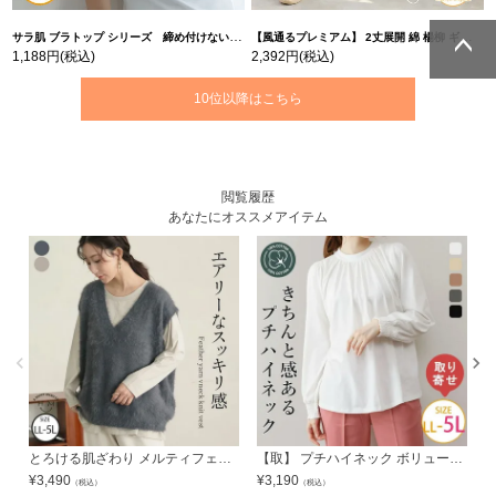
サラ肌 ブラトップ シリーズ 締め付けない リブ タンクトップ | 大きいサイズの通販ならハッピーマリリン
【風通るプレミアム】 2丈展開 綿 楊柳 ギャザー フレア スカンツ 【ウェストゴム】 | 大きいサイズの通販ならハッピーマリリン
1,188円
(税込)
2,392円
(税込)
ページトッ
ページトッ
10位以降はこちら
プへ
プへ
閲覧履歴
あなたにオススメアイテム
とろける肌ざわり メルティフェザー Vネックベスト | 大きいサイズの通販ならハッピーマリリン
【取】 プチハイネック ボリュームスリーブ カットソー 綿100% コットン100% | 大きいサイズの通販ならハッピーマリリン
¥
3,490
¥
3,190
¥
（税込）
（税込）