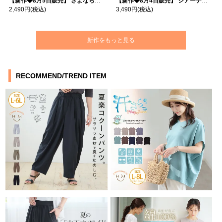
【新作◆8月5日販売】 さよなら猛暑 涼しさを着る 遮熱 接触冷感 吸水・速乾 五分袖 コンフォートメッシュ 配色レイヤード 風ゆる Tシャツ | 大きいサイズの通販ならハッピーマリリン
【新作◆8月4日販売】 シアーデニムで お洒落に肌隠し | 大きいサイズの通販ならハッピーマリリン
2,490円
(税込)
3,490円
(税込)
新作をもっと見る
RECOMMEND/TREND ITEM