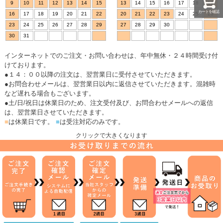
9
10
11
12
13
14
15
13
14
15
16
17
18
19
カートを確認
16
17
18
19
20
21
22
20
21
22
23
24
25
26
23
24
25
26
27
28
29
27
28
29
30
30
31
インターネットでのご注文・お問い合わせは、年中無休・２４時間受け付
けております。
●１４：００以降の注文は、翌営業日に受付させていただきます。
●お問合わせメールは、翌営業日以内に返信させていただきます。混雑時
など遅れる場合もございます。
●土/日/祝日は休業日のため、注文受付及び、お問合わせメールへの返信
は、翌営業日させていただきます。
■
は休業日です。
■
は受注対応のみです。
クリックで大きくなります