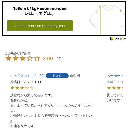
158cm 51kgRecommended
L-LL（タグLL）
Find out more on your body type
3.00
2
ジャイアント
29
非公開
あーゆー
購入者
投稿日
2023/01/11
投稿日
2022
残念ながら太ってみえます。

思っていたよ
着膨れがね。

いいです！
ま、太っているから仕方ないけど、なかなか難しいか
な。

お値段もいつもよりも若干高めだったので迷いました
が、、、

生地も厚めです。