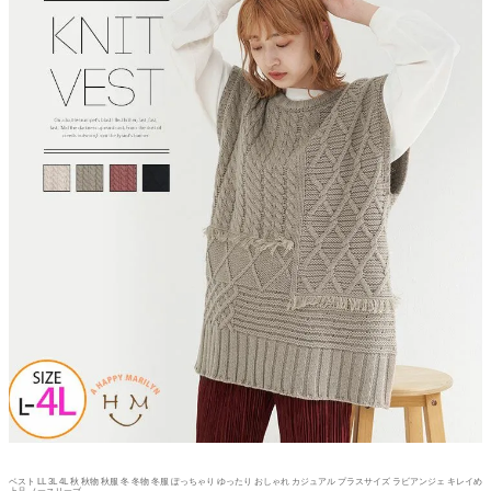
ベスト LL 3L 4L 秋 秋物 秋服 冬 冬物 冬服 ぽっちゃり ゆったり おしゃれ カジュアル プラスサイズ ラビアンジェ キレイめ