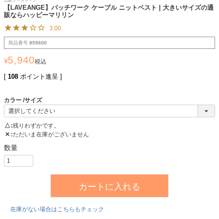
上品 ノースリーブ
【LAVEANGE】パッチワーク ケーブル ニットベスト | 大きいサイズの通
販ならハッピーマリリン
3.00
商品番号
859600
5,940
¥
税込
[
108
ポイント進呈 ]
カラー
サイズ
△
残りわずかです。
✕
ただいま在庫がございません
カートに入れる
在庫がない場合はこちらもチェック