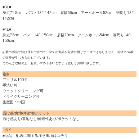
■3L■
身丈71.5cm バスト132-142cm 肩幅66cm アームホール52cm 裾周り132-
142cm
■4L■
身丈72cm バスト140-150cm 肩幅70cm アームホール54cm 裾周り140-
150cm
記載の商品寸法は目安ですので、全ての商品が厳密に同じサイズではありません。前後２cm程
の誤差が生じるものもございます。
その点ご理解の上、お買い求め下さいますよう宜しくお願い致します。
素材
アクリル100％
手洗い可
ウェットクリーニング可
ドライクリーニング可
生産国：中国
透け感/裏地/伸縮性/ポケット
透け感あり/裏地なし/伸縮性あり/ポケットなし
LINK
■商品・配送に関する注意事項は
コチラ