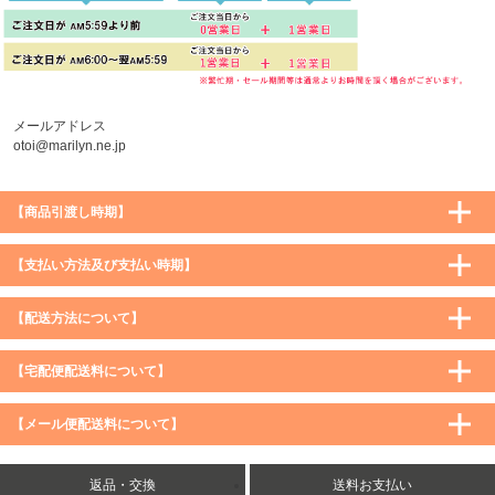
メールアドレス
otoi@marilyn.ne.jp
【商品引渡し時期】
【支払い方法及び支払い時期】
【配送方法について】
【宅配便配送料について】
購入価格 ／ 地域
通常
沖縄・離島など一部地域
【メール便配送料について】
5,900円（税込）未満
590円（税込）
1,200円（税込）
5,900円（税込）以上
購入価格 ／ 地域
全国一律
送料無料
返品・交換
送料お支払い